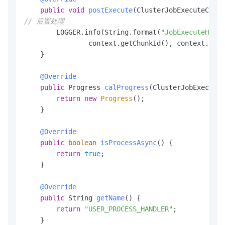
public
void
postExecute
(ClusterJobExecuteConte
// 后置处理
        LOGGER.info(String.format(
"JobExecuteHandl
                context.getChunkId(), context.getC
    }

@Override
public
 Progress 
calProgress
(ClusterJobExecuteC
return
new
Progress
();

    }

@Override
public
boolean
isProcessAsync
()
 {

return
true
;

    }

@Override
public
 String 
getName
()
 {

return
"USER_PROCESS_HANDLER"
;

    }
