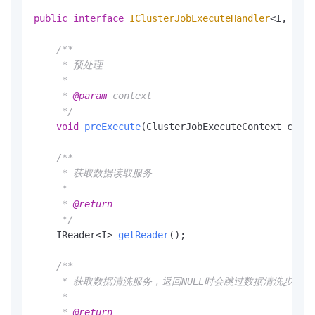
public
interface
IClusterJobExecuteHandler
<I, O> 
e
/**

     * 预处理

     *

     * 
@param
 context

     */
void
preExecute
(ClusterJobExecuteContext conte
/**

     * 获取数据读取服务

     *

     * 
@return
     */
    IReader<I> 
getReader
()
;

/**

     * 获取数据清洗服务，返回NULL时会跳过数据清洗步骤
     *

     * 
@return