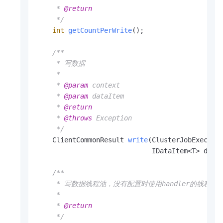
     * 
@return
     */
int
getCountPerWrite
()
;

/**

     * 写数据

     *

     * 
@param
 context

     * 
@param
 dataItem

     * 
@return
     * 
@throws
 Exception

     */
    ClientCommonResult 
write
(ClusterJobExecuteC
                             IDataItem<T> data
/**

     * 写数据线程池，没有配置时使用handler的线程池

     *

     * 
@return
     */