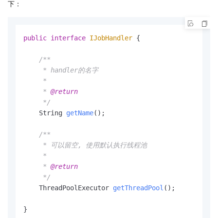
下：
public
interface
IJobHandler
 {

/**

     * handler的名字

     *

     * 
@return
     */
    String 
getName
()
;

/**

     * 可以留空, 使用默认执行线程池

     *

     * 
@return
     */
    ThreadPoolExecutor 
getThreadPool
()
;

}
