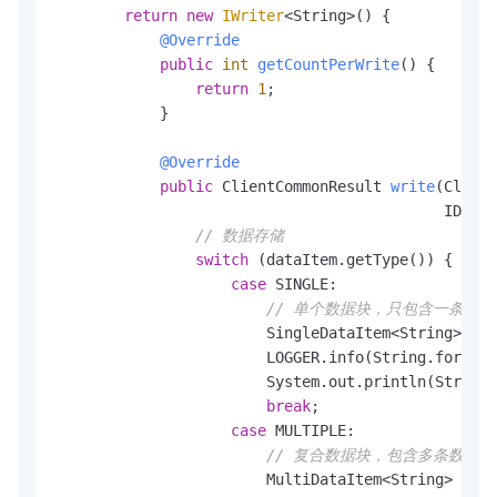
return
new
IWriter
<String>() {

@Override
public
int
getCountPerWrite
()
 {

return
1
;

            }

@Override
public
 ClientCommonResult 
write
(Cluste
                                            IDataI
// 数据存储
switch
 (dataItem.getType()) {

case
 SINGLE:

// 单个数据块，只包含一条数据
                        SingleDataItem<String> sin
                        LOGGER.info(String.format(
                        System.out.println(String.
break
;

case
 MULTIPLE:

// 复合数据块，包含多条数据
                        MultiDataItem<String> mult