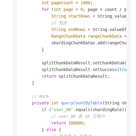
int
pageCount
=
1000
;

for
 (
int
page
=
0
; page < count / pageC
String
startRows
=
 String.valueOf(p
// 包含
String
endRows
=
 String.valueOf((p
RangeChunkData
rangeChunkData
=
ne
            shardingChunkDatas.add(rangeChunkDa
        }

        splitChunkDataResult.setChunkDatum(shar
        splitChunkDataResult.setSuccess(
true
);

return
 splitChunkDataResult;

    }

// mock
private
int
queryCountByTable
(String shard
if
 (
"user_00"
.equals(shardingRule)) {

// user_00 表 10 万用户
return
100000
;

        } 
else
 {
