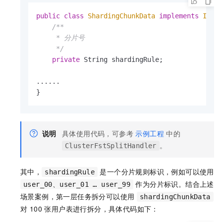
public
class
ShardingChunkData
implements
IChu
/**

     * 分片号

     */
private
 String shardingRule;

......

}
说明
具体使用代码，可参考
示例工程
中的
。
ClusterFstSplitHandler
其中，
是一个分片规则标识，例如可以使用
shardingRule
作为分片标识。结合上述
user_00、user_01 … user_99
场景案例，第一层任务拆分可以使用
shardingChunkData
对 100 张用户表进行拆分，具体代码如下：