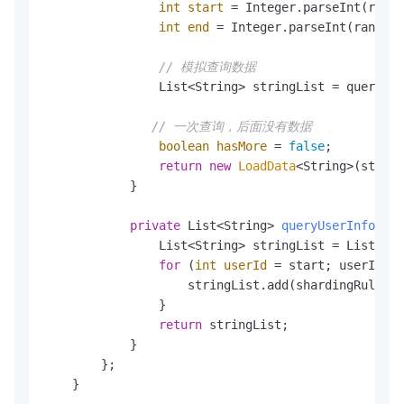
int
start
=
 Integer.parseInt(range
int
end
=
 Integer.parseInt(rangeCh
// 模拟查询数据
                List<String> stringList = queryUse
// 一次查询，后面没有数据
boolean
hasMore
=
false
;

return
new
LoadData
<String>(string
            }

private
 List<String> 
queryUserInfo
(Str
                List<String> stringList = Lists.ne
for
 (
int
userId
=
 start; userId <=
                    stringList.add(shardingRule + 
                }

return
 stringList;

            }

        };

    }
