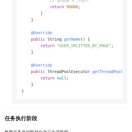
// 其他表 9 万用户
return
90000
;

        }

    }

@Override
public
 String 
getName
()
 {

return
"USER_SPLITTER_BY_PAGE"
;

    }

@Override
public
 ThreadPoolExecutor 
getThreadPool
()
 {
return
null
;

    }

}
任务执行阶段
集群任务执行阶段分为三个子阶段：