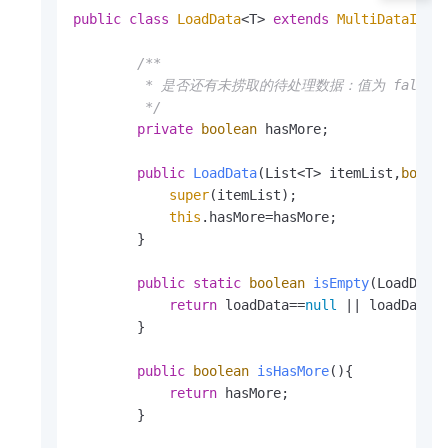
public
class
LoadData
<T> 
extends
MultiDataItem
<
/**

         * 是否还有未捞取的待处理数据：值为 fa
         */
private
boolean
 hasMore;

public
LoadData
(List<T> itemList,
boole
super
(itemList);

this
.hasMore=hasMore;

        }

public
static
boolean
isEmpty
(LoadData
return
 loadData==
null
 || loadData.i
        }

public
boolean
isHasMore
()
{

return
 hasMore;

        }
