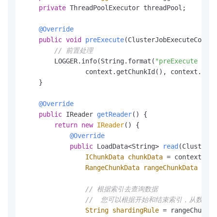
private
 ThreadPoolExecutor threadPool;

@Override
public
void
preExecute
(ClusterJobExecuteContex
// 前置处理
        LOGGER.info(String.format(
"preExecute chun
                context.getChunkId(), context.getC
    }

@Override
public
 IReader 
getReader
()
 {

return
new
IReader
() {

@Override
public
 LoadData<String> 
read
(ClusterJo
IChunkData
chunkData
=
 context.get
RangeChunkData
rangeChunkData
=
 (R
// 根据索引去查询数据
//  您可以根据开始和结束索引，从数
String
shardingRule
=
 rangeChunkDa