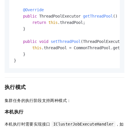
@Override
public
 ThreadPoolExecutor 
getThreadPool
()
 {

return
this
.threadPool;

    }

public
void
setThreadPool
(ThreadPoolExecutor t
this
.threadPool = CommonThreadPool.getThre
    }

}
执行模式
集群任务的执行阶段支持两种模式：
本机执行
本机执行时需要实现接口
，如
IClusterJobExecuteHandler