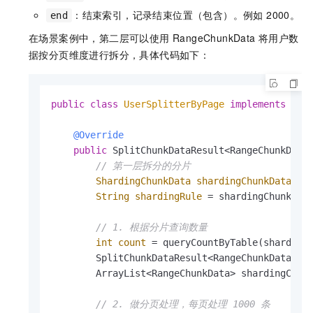
：结束索引，记录结束位置（包含）。例如 2000。
end
在场景案例中，第二层可以使用 RangeChunkData 将用户数
据按分页维度进行拆分，具体代码如下：
public
class
UserSplitterByPage
implements
ICl
@Override
public
 SplitChunkDataResult<RangeChunkData
// 第一层拆分的分片
ShardingChunkData
shardingChunkData
=
 
String
shardingRule
=
 shardingChunkData
// 1. 根据分片查询数量
int
count
=
 queryCountByTable(shardingC
        SplitChunkDataResult<RangeChunkData> s
        ArrayList<RangeChunkData> shardingChun
// 2. 做分页处理，每页处理 1000 条