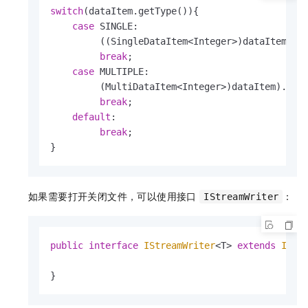
switch
(dataItem.getType()){

case
 SINGLE:

         ((SingleDataItem<Integer>)dataItem).ge
break
;

case
 MULTIPLE:

         (MultiDataItem<Integer>)dataItem).getI
break
;

default
:

break
;

}
如果需要打开关闭文件，可以使用接口
：
IStreamWriter
public
interface
IStreamWriter
<T> 
extends
IStr
}