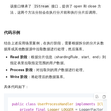
该接口继承了
接口，提供了 open 和 close 方
IStream
法，这两个方法分别会在执行分片前和执行分片后调用。
代码示例
结合上述应用场景案例，在执行阶段，需要根据拆分的分片从数
据库或其他数据源中拉取数据进行处理，然后落库。
Read 阶段
：根据分片信息（shardingRule、start、end）到
指定表里拉取指定范围的用户数据。
Process 阶段
：对拉取到的用户数据进行处理。
Write 阶段
：将处理后的数据落库。
具体代码如下：
public
class
UserProcessHandler
implements
ICluste
private
final
Logger
LOGGER
=
 LoggerFactory.ge