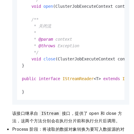
void
open
(ClusterJobExecuteContext context
/**

     * 关闭流

     *

     * 
@param
 context

     * 
@throws
 Exception

     */
void
close
(ClusterJobExecuteContext contex
}

public
interface
IStreamReader
<T> 
extends
IStr
}
该接口继承自
接口，提供了 open 和 close 方
IStream
法，这两个方法分别会在执行分片前和执行分片后调用。
Process 阶段：将读取的数据对象转换为要写入数据源的对