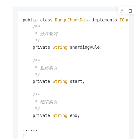
public 
class
RangeChunkData
 implements 
IChunkD
/**

     * 分片规则

     */
    private 
String
 shardingRule;

/**

     * 起始索引

     */
    private 
String
 start;

/**

     * 结束索引

     */
    private 
String
 end;

......

}