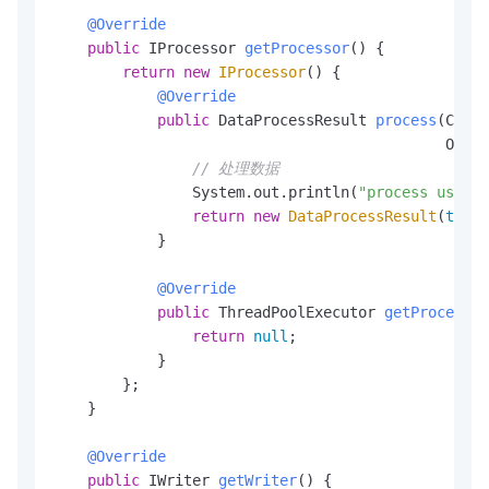
@Override
public
 IProcessor 
getProcessor
()
 {

return
new
IProcessor
() {

@Override
public
 DataProcessResult 
process
(Clust
                                             Objec
// 处理数据
                System.out.println(
"process user"
 
return
new
DataProcessResult
(
true
,
            }

@Override
public
 ThreadPoolExecutor 
getProcessTh
return
null
;

            }

        };

    }

@Override
public
 IWriter 
getWriter
()
 {
