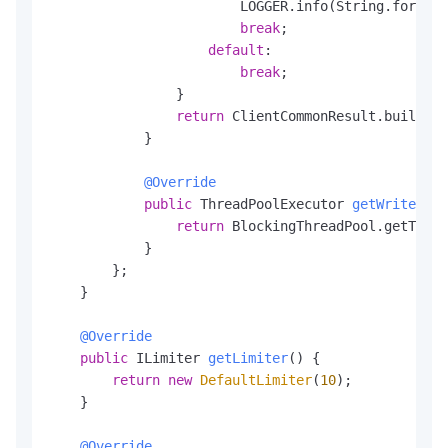
                        LOGGER.info(String.format(
break
;

default
:

break
;

                }

return
 ClientCommonResult.buildSuc
            }

@Override
public
 ThreadPoolExecutor 
getWriteThre
return
 BlockingThreadPool.getThrea
            }

        };

    }

@Override
public
 ILimiter 
getLimiter
()
 {

return
new
DefaultLimiter
(
10
);

    }

@Override