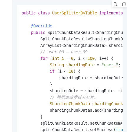
public
class
UserSplitterByTable
implements
IC
@Override
public
 SplitChunkDataResult<ShardingChunkD
        SplitChunkDataResult<ShardingChunkData
        ArrayList<ShardingChunkData> shardingC
// user_00 ~ user_99
for
 (
int
i
=
0
; i < 
100
; i++) {

String
shardingRule
=
"user_"
;

if
 (i < 
10
) {

                shardingRule = shardingRule +
"
            }

            shardingRule = shardingRule + i;

// 根据表维度拆分分片。
ShardingChunkData
shardingChunkDat
            shardingChunkDatas.add(shardingChun
        }

        splitChunkDataResult.setChunkDatum(shar
        splitChunkDataResult.setSuccess(
true
);
