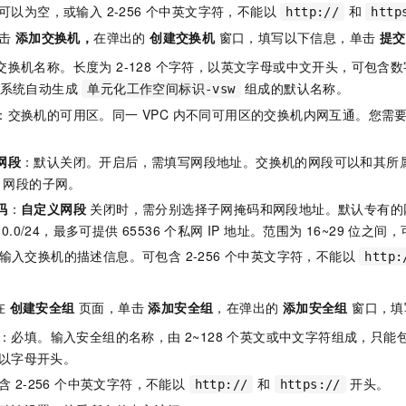
可以为空，或输入 2-256 个中英文字符，不能以
和
http://
http
单击
添加交换机，
在弹出的
创建交换机
窗口，填写以下信息，单击
提交
交换机名称。长度为 2-128 个字符，以英文字母或中文开头，可包含
。系统自动生成
组成的默认名称。
单元化工作空间标识-vsw
：交换机的可用区。同一 VPC 内不同可用区的交换机内网互通。您需
网段
：默认关闭。开启后，需填写网段地址。交换机的网段可以和其所属的
C 网段的子网。
码
：
自定义网段
关闭时，需分别选择子网掩码和网段地址。默认专有的网
31.0.0/24，最多可提供 65536 个私网 IP 地址。范围为 16~29 位之间
 输入交换机的描述信息。可包含 2-256 个中英文字符，不能以
http:
在
创建安全组
页面，单击
添加安全组
，在弹出的
添加安全组
窗口，填
：必填。输入安全组的名称，由 2~128 个英文或中文字符组成，只
须以字母开头。
含 2-256 个中英文字符，不能以
和
开头。
http://
https://