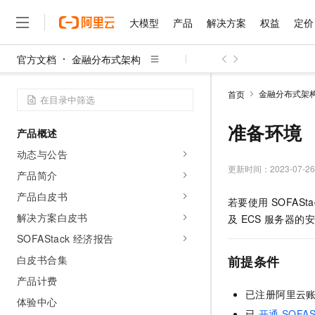
大模型
产品
解决方案
权益
定价
官方文档
金融分布式架构
大模型
产品
解决方案
权益
定价
云市场
伙伴
服务
了解阿里云
精选产品
精选解决方案
普惠上云
产品定价
精选商城
成为销售伙伴
售前咨询
为什么选择阿里云
千问AI平台
金融分布式架
首页
了解云产品的定价详情
大模型服务平台百炼
千问办公，解锁你的工作
普惠上云 官方力荐
分销伙伴
在线服务
网站建设
什么是云计算
大
大模型服务与应用平台
企业级Agent产品，直接
云服务器38元/年起，超
准备环境
产品概述
咨询伙伴
多端小程序
技术领先
云上成本管理
售后服务
千问大模型
Agency Agents：拥
官方推荐返现计划
大模型
动态与公告
大模型
精选产品
精选解决方案
Salesforce 国际版订阅
稳定可靠
管理和优化成本
多元化、高性能、安全可靠
推荐新用户得奖励，单订单
更新时间：
2023-07-26
销售伙伴合作计划
产品简介
自助服务
友盟天域
安全合规
人工智能与机器学习
AI
文本生成
无影云电脑
HappyHorse 打造一
云工开物
产品白皮书
若要使用 SOFA
无影生态合作计划
在线服务
观测云
分析师报告
随时随地安全接入的云上超
高校专属算力普惠，学生认
计算
互联网应用开发
解决方案白皮书
Qwen3.8-Max
及
ECS
服务器的安
HOT
Salesforce On Alibaba C
工单服务
智能体时代全能旗舰模型
Tuya 物联网平台阿里云
研究报告与白皮书
SOFAStack 经济报告
云解析DNS
快速拥有专属 OpenClaw
Consulting Partner 合
大数据
容器
免费试用
短信专区
白皮书合集
前提条件
蓝凌 OA
Qwen3.7-Plus
AI 大模型销售与服务生
现代化应用
存储
天池大赛
能看、能想、能动手的多模
产品计费
云原生大数据计算服务 Max
解决方案免费试用 新老
电子合同
已注册阿里云
面向分析的企业级SaaS模
最高领取价值200元试用
安全
体验中心
网络与CDN
AI 算法大赛
Qwen3-VL-Plus
畅捷通
已
开通 SOFAS