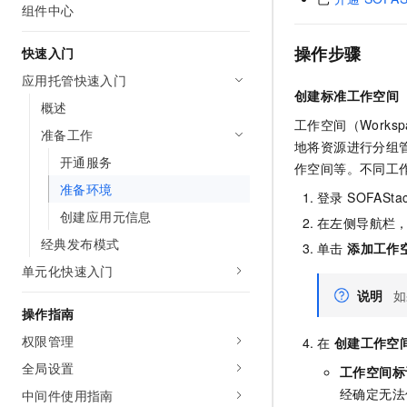
组件中心
AI 产品 免费试用
网络
安全
云开发大赛
Tableau 订阅
1亿+ 大模型 tokens 和 
操作步骤
快速入门
可观测
入门学习赛
中间件
AI空中课堂在线直播课
140+云产品 免费试用
大模型服务
应用托管快速入门
上云与迁云
产品新客免费试用，最长1
数据库
创建标准工作空间
概述
生态解决方案
千问AI平台-Token Plan
工作空间（Work
企业出海
大模型ACA认证体验
大数据计算
准备工作
地将资源进行分组
助力企业全员 AI 认知与能
行业生态解决方案
开通服务
政企业务
作空间等。不同工
媒体服务
千问AI平台-模型体验
开发者生态解决方案
准备环境
在线体验全尺寸、多种模态
登录 SOFASt
企业服务与云通信
创建应用元信息
AI 开发和 AI 应用解决
在左侧导航栏
Happy 系列大模型
域名与网站
经典发布模式
单击
添加工作
单元化快速入门
终端用户计算
说明
如
操作指南
Serverless
大模型解决方案
权限管理
在
创建工作空
开发工具
快速部署 Dify，高效搭建 
全局设置
工作空间标
迁移与运维管理
经确定无法修
中间件使用指南