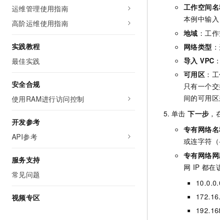
10 分钟在聊天系统中增加
工作空间名
运维管理使用指南
专有云
本例中输入
高阶运维使用指南
地域
：工作
实践教程
网络类型
：
导入 VPC
最佳实践
可用区
：工
安全合规
只有一个交
间的可用区
使用RAM进行访问控制
单击
下一步
，
开发参考
专有网络名
API参考
或连字符（
专有网络网
服务支持
网 IP 
常见问题
10.0.0.
172.16
视频专区
192.16