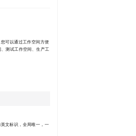
文戏情感细腻自然，动作戏激烈拳拳到肉，实现更强表演能力
支持中英文自由切换，具备更强的噪声鲁棒性
云聚AI 严选权益
SSL 证书
，一键激活高效办公新体验
精选AI产品，从模型到应用全链提效
堡垒机
AI 用量加速计划
应用
防火墙
、识别商机，让客服更高效、服务更出色。
新老同享，达量后返
千问办公
主机安全
NEW
源。您可以通过工作空间方便
的智能体编程平台
一站式AI生产力平台
间、测试工作空间、生产工
AI 应用及服务市场
伶鹊
企业级人与Agent协作平台，接入和调度多个数字员工
智能客服平台，对话机器人、对话分析、智能外呼
AI 应用
大模型服务平台百炼 - 全妙
大模型
应用创作平台
多模态内容创作工具，已接入 DeepSeek
自然语言处理
数据标注
机器学习
息提取
与 AI 智能体进行实时音视频通话
的英文标识，全局唯一，一
从文本、图片、视频中提取结构化的属性信息
构建支持视频理解的 AI 音视频实时通话应用