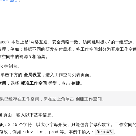
服务生态伙伴
视觉 Coding、空间感知、多模态思考等全面升级
1M上下文，专为长程任务能力而生
云工开物
企业应用
Night Plan 支持 Qwen 3.8-Max
AI 办公
NEW
Red Hat
30+ 款产品免费体验
夜间 5 折，Qwen/Meoo/TokenPlan 客户专享
AI智能应用
科研合作
ERP
堂（旗舰版）
SUSE
智能客服
AI 应用构建
大模型原生
CRM
2个月
自动承接线索
建站小程序
Qoder
大模型服务平台百炼-应用模版
OA 办公系统
HOT
NEW
space）本质上是“网络互通、安全策略一致、访问延时极小”的一组资
面向真实软件
个人版上线、团队版降价；千问3.8-Max首发发尝鲜
丰富多元化的应用模版和解决方案
管理，例如：根据不同的研发交付需求，将工作空间划分为开发工作空
力提升
财税管理
模板建站
作空间中的资源互相隔离。
万有无界
大模型服务平台百炼-智能体
400电话
定制建站
的模型效果
灵活可视化地构建企业级 Agent
ack 控制台。
方案
广告营销
模板小程序
，单击下方的
全局设置
，进入工作空间列表页面。
秒悟
人工智能平台 PAI
空间
，选择
标准工作空间
类型，点击
创建
。
定制小程序
云端极速 AI 
新一代 AI 视频生成模型，深度适配广告营销等场景
AI Native 的算法工程平台，一站式完成建模、训练、推理服务部署
APP 开发
果已经存在工作空间，需在左上角单击
创建工作空间
。
建站系统
间
页面，输入以下基本信息。
AI 应用
10分钟微调：让0.6B模型媲美235B模型
多模态数据信
识
：2-45 个字符，以大小字母开头，只能包含字母和数字。工作空间
依托云原生高可用架构,实现Dify私有化部署
用1%尺寸在特定领域达到大模型90%以上效果
改，例如：dev、test、prod 等。本例中输入：
。
DemoWS