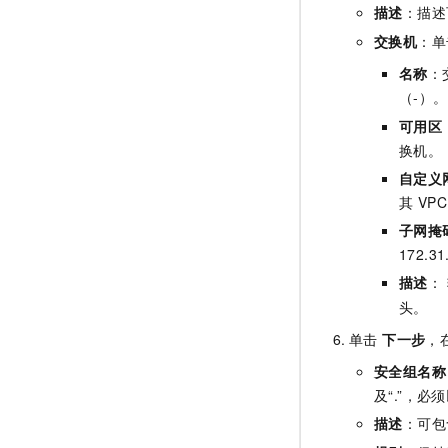
描述
：描述
交换机
：
名称
：
（-）
可用区
换机。
自定义
其 VP
子网掩
172.
描述
：
头。
单击
下一步
，
安全组名称
及“.”，必
描述
：可包