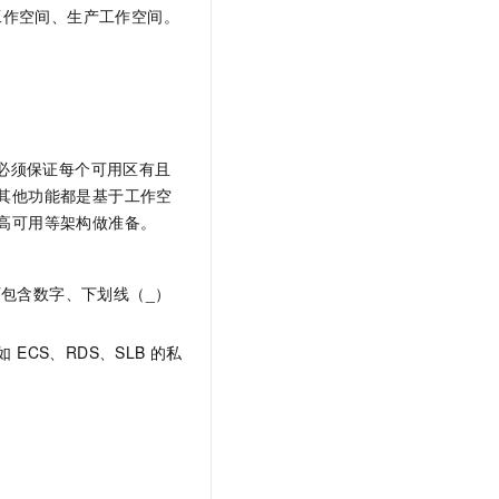
t.diy 一步搞定创意建站
构建大模型应用的安全防护体系
工作空间、生产工作空间。
通过自然语言交互简化开发流程,全栈开发支持
通过阿里云安全产品对 AI 应用进行安全防护
但是必须保证每个可用区有且
其他功能都是基于工作空
高可用等架构做准备。
可包含数字、下划线（_）
CS、RDS、SLB 的私