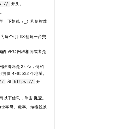
开头。
s://
。
数字、下划线（_）和短横线
要为每个可用区创建一台交
 VPC 网段相同或者是
段掩码是 24 位，例如
，可提供 4~65532 个地址。
和
开
//
https://
写以下信息，单击
提交
。
能包含字母、数字、短横线以