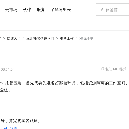
云市场
伙伴
服务
了解阿里云
AI 特惠
数据与 API
成为产品伙伴
企业增值服务
最佳实践
价格计算器
AI 场景体
基础软件
产品伙伴合
阿里云认证
市场活动
配置报价
大模型
构
快速入门
应用托管快速入门
准备工作
准备环境
自助选配和估算价格
新方式
域名与网站
睿译宝，AI翻译排版一步到位
智启 AI 普惠权益
产品生态集成认证中心
企业支持计划
云上春晚
千问官方 MaaS 平台，为开发者和 Agent 而生，新用户赠送 1 亿 + tokens 额度
云服务器 EC
Qwen Aud
AI Coding
阿里云Maa
2026 阿里云
为企业打
数据集
Windows
大模型认证
模型
NEW
NEW
交付可用成果
值低价云产品抢先购
提供智能易用的域名与建站服务
上传文档即自动完成翻译和格式还原
至高享 1亿+免费 tokens，加速 Al 应用落地
安全可靠、弹
智能编程，一键
产品生态伙伴
专家技术服务
云上奥运之旅
弹性计算合作
阿里云中企出
手机三要素
宝塔 Linux
全部认证
价格优势
有专属领域专家
对象存储 OSS
GLM-5.2：长任务时代开源旗舰模型
阿里云 OPC 创新助力计划
云数据库 RD
即刻拥有 DeepS
AI 电商营销
产品生态伙伴工作台
企业增值服务台
云栖战略参考
云存储合作计
云栖大会
身份实名认证
CentOS
训练营
推动算力普惠，释放技术红利
的大模型服务
最高返9万
多领域专家智能体,一键组建 AI 虚拟交付团队
至高百万元 Token 补贴，加速一人公司成长
稳定、安全、高性价比、高性能的云存储服务
真正可用的 1M 上下文,一次完成代码全链路开发
轻松解锁专属 Dee
从图文生成到
复制 MD 格式
 08:01:54
云上的中国
数据库合作计
活动全景
短信
Docker
图片和
站式影视创作平台
人工智能平台 PAI
Hermes Agent，打造自进化智能体
Token Plan 模型订阅计划
Qoder
5 分钟轻松部署
AI 广告创作
企业成长
大模型
NEW
信息公告
Stack 托管应用，首先需要先准备好部署环境，包括资源隔离的工作空间
看见新力量
云网络合作计
OCR 文字识别
JAVA
级电脑
证享300元代金券
可视化编排打通从文字构思到成片全链路闭环
一站式AI开发、训练和推理服务
自主进化，持久记忆，越用越聪明
Qwen3.8-Max 首发尝鲜，限时加量 10 倍，夜间低至2折
面向真实软件
图文、视频一
Kimi-K3
HappyHors
全组。
NEW
魔搭 Mode
loud
服务实践
官网公告
Kimi 最新旗舰模型，长程编程与推理利器
让文字生成流
金融模力时刻
Salesforce O
版
发票查验
全能环境
Qoder CN
Claude Code + GStack 打造工程团队
千问办公，限时限量积分加倍
云原生数据库 P
低代码高效构
AI 建站
NEW
作计划
计划
创新中心
魔搭 ModelSc
健康状态
让AI从“聊天伙伴”进化为能干活的“数字员工”
覆盖公网/内网、递归/权威、移动APP等全场景解析服务
安装技能 GStack，拥有专属 AI 工程团队
你的AI工作搭子，覆盖日常办公高频场景
基于千问大模型等，支持代码智能生成、研发智能问答
0 代码专业建
客户案例
天气预报查询
操作系统
Deepseek-v4-pro
HappyHors
态合作计划
态智能体模型
旗舰 MoE 大模型，百万上下文与顶尖推理能力
图生视频，流
Compute
同享
容器服务 Kubernetes 版 ACK
万小智 AI 建站低至 15元/月
云防火墙
AI 短剧/漫剧
快递物流查询
WordPress
成为服务伙
高校合作
账号，并完成实名认证。
式云数据仓库
点，立即开启云上创新
提供一站式管理容器应用的 K8s 服务
送.CN域名，送备案服务码
云原生的云上
AI助力短剧
GLM-5.2
Wan2.7-T
Ubuntu
tack 服务
。