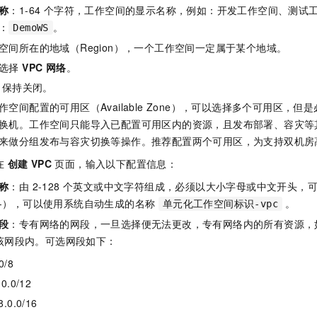
一个 AI 助手
即刻拥有 DeepSeek-R1 满血版
超强辅助，Bol
称
：1-64 个字符，工作空间的显示名称，例如：开发工作空间、测试
在企业官网、通讯软件中为客户提供 AI 客服
多种方案随心选，轻松解锁专属 DeepSeek
：
。
DemoWS
空间所在的地域（Region），一个工作空间一定属于某个地域。
选择
VPC 网络
。
：保持关闭。
作空间配置的可用区（Available Zone），可以选择多个可用区，
换机。工作空间只能导入已配置可用区内的资源，且发布部署、容灾等
来做分组发布与容灾切换等操作。推荐配置两个可用区，为支持双机房
在
创建 VPC
页面，输入以下配置信息：
称
：由 2-128 个英文或中文字符组成，必须以大小字母或中文开头，
-），可以使用系统自动生成的名称
。
单元化工作空间标识-vpc
段
：专有网络的网段，一旦选择便无法更改，专有网络内的所有资源，如 E
都在该网段内。可选网段如下：
0/8
.0.0/12
8.0.0/16