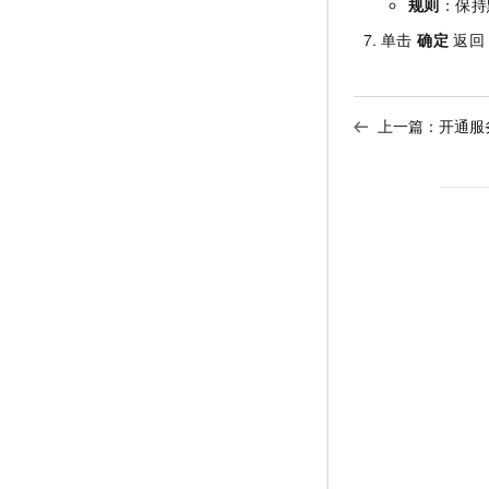
规则
：保持
单击
确定
返
上一篇：
开通服