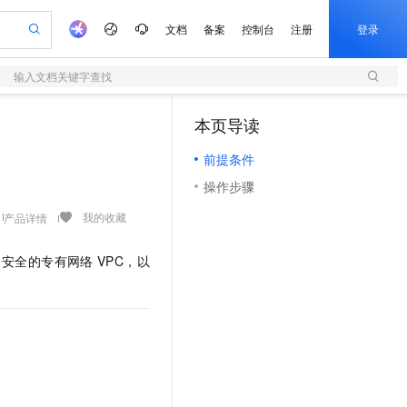
文档
备案
控制台
注册
登录
输入文档关键字查找
验
作计划
器
AI 活动
专业服务
服务伙伴合作计划
开发者社区
加入我们
服务平台百炼
阿里云 OPC 创新助力计划
本页导读
（0）
一站式生成采购清单，支持单品或批量购买
S
io：打造专属 AI 语音助手
S产品伙伴计划（繁花）
峰会
造的大模型服务与应用开发平台
轻量应用服务器
一句话生成原生可编辑精美 PPT 文稿
AI 生产力先锋
Al MaaS 服务伙伴赋能合作
域名
博文
Careers
至高可申请百万元
前提条件
性可伸缩的云计算服务
开启高性价比 AI 编程新体验
Qwen-Audio-3.0-Realtime 端到端实时语音角色扮演
输入一句话想法, 轻松生成专业的 PPT
先锋实践拓展 AI 生产力的边界
快速构建应用程序和网站，即刻迈出上云第一步
Token 补贴，五大权
计划
海大会
伙伴信用分合作计划
商标
问答
社会招聘
操作步骤
益加速 OPC 成功
S
eek-V4-Pro
数字证书管理服务（原SSL证书）
一键部署幻兽帕鲁游戏服务器
飞天发布时刻
HOT
划
备案
电子书
校园招聘
pSeek-V4-Pro
视频创作，一键激活电商全链路生产力
全托管，含MySQL、PostgreSQL、SQL Server、MariaDB多引擎
实现全站HTTPS，呈现可信的WEB访问
一键购买专属联机服务器，轻松开启游戏
所见，即是所愿
我的收藏
产品详情
更多支持
划
公司注册
镜像站
视频生成
语音识别与合成
专属 QwenPaw
短信服务
漫剧工坊：一站式动画创作平台
AI 实训营
HOT
、安全的专有网络
VPC，以
合作伙伴培训与认证
划
上云迁移
的智能体编程平台
站生成，高效打造优质广告素材
从聊天伙伴进化为能主动干活的本地数字员工
快速生产连贯的高质量长漫剧
从基础到进阶，Agent 创客手把手教你
国内短信简单易用，安全可靠，秒级触达，全球覆盖200+国家和地区。
e-1.1-T2V
Qwen3-TTS-Flash
lScope
我要反馈
查询合作伙伴
畅细腻的高质量视频
离线语音合成大模型，多语言方言自适应，低延迟高稳定
n Alibaba Cloud ISV 合作
代维服务
olarDB
建企业门户网站
大数据开发治理平台 DataWorks
10 分钟搭建微信、支付宝小程序
创新加速
ope
登录合作伙伴管理后台
我要建议
站，无忧落地极速上线
以可视化方式快速构建移动和 PC 门户网站
100%兼容MySQL、PostgreSQL，兼容Oracle，支持集中和分布式
高效部署网站，快速应用到小程序
Data Agent 驱动的一站式 Data+AI 开发治理平台
e-1.1-I2V
Cosyvoice-V3-Flash
安全
畅自然，细节丰富
高表现力语音合成大模型，语音克隆听感自然
我要投诉
上云场景组合购
伴
边界网络安全防护产品
漫剧创作，剧本、分镜、视频高效生成
覆盖90%+业务场景，专享组合折扣价
2V
VPN
Fun-ASR