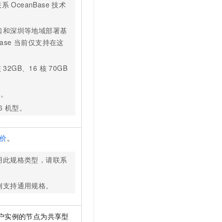
OceanBase 技术
口和深圳等地域部署基
Base 当前仅支持在这
。
2GB、16 核 70GB
1。
6 机型。
价
。
用此规格类型，请联系
例支持通用规格。
户实例的节点为共享型