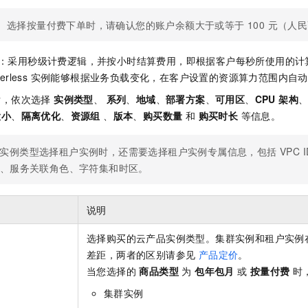
一个 AI 助手
即刻拥有 DeepSeek-R1 满血版
超强辅助，Bol
在企业官网、通讯软件中为客户提供 AI 客服
多种方案随心选，轻松解锁专属 DeepSeek
选择按量付费下单时，请确认您的账户余额大于或等于 100 元（人
rless：采用秒级计费逻辑，并按小时结算费用，即根据客户每秒所使用的
rverless 实例能够根据业务负载变化，在客户设置的资源算力范围内自
后，依次选择
实例类型
、
系列
、
地域
、
部署方案
、
可用区
、
CPU 架构
大小
、
隔离优化
、
资源组
、
版本
、
购买数量
和
购买时长
等信息。
实例类型选择租户实例时，还需要选择租户实例专属信息，包括 VPC ID、
D、服务关联角色、字符集和时区。
说明
选择购买的云产品实例类型。集群实例和租户实例在 
差距，两者的区别请参见
产品定价
。
当您选择的
商品类型
为
包年包月
或
按量付费
时
集群实例