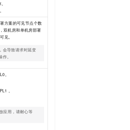
存。
。
同部署方案的可见节点个数
见，双机房和单机房部署
不可见。
，会导致请求时延变
操作。
L0。
PL1 。
。
开放应用，请耐心等