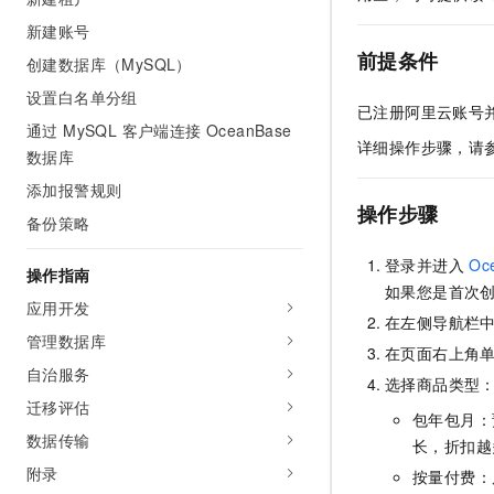
AI 产品 免费试用
网络
安全
云开发大赛
新建账号
Tableau 订阅
1亿+ 大模型 tokens 和 
前提条件
创建数据库（MySQL）
可观测
入门学习赛
中间件
AI空中课堂在线直播课
140+云产品 免费试用
大模型服务
设置白名单分组
上云与迁云
产品新客免费试用，最长1
已注册阿里云账号
数据库
通过 MySQL 客户端连接 OceanBase
生态解决方案
千问AI平台-Token Plan
详细操作步骤，请
企业出海
大模型ACA认证体验
数据库
大数据计算
助力企业全员 AI 认知与能
行业生态解决方案
添加报警规则
政企业务
媒体服务
操作步骤
千问AI平台-模型体验
备份策略
开发者生态解决方案
在线体验全尺寸、多种模态
企业服务与云通信
AI 开发和 AI 应用解决
登录并进入
Oc
操作指南
Happy 系列大模型
如果您是首次
域名与网站
应用开发
在左侧导航栏
终端用户计算
管理数据库
在页面右上角
自治服务
Serverless
选择商品类型
大模型解决方案
迁移评估
包年包月：
开发工具
快速部署 Dify，高效搭建 
数据传输
长，折扣越
迁移与运维管理
附录
按量付费：