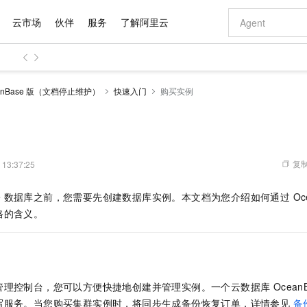
云市场
伙伴
服务
了解阿里云
AI 特惠
数据与 API
成为产品伙伴
企业增值服务
最佳实践
价格计算器
AI 场景体
基础软件
产品伙伴合
阿里云认证
市场活动
配置报价
大模型
anBase 版（文档停止维护）
快速入门
购买实例
自助选配和估算价格
新方式
域名与网站
睿译宝，AI翻译排版一步到位
智启 AI 普惠权益
产品生态集成认证中心
企业支持计划
云上春晚
千问官方 MaaS 平台，为开发者和 Agent 而生，新用户赠送 1 亿 + tokens 额度
云服务器 EC
Qwen Aud
AI Coding
阿里云Maa
2026 阿里云
为企业打
数据集
Windows
大模型认证
模型
NEW
NEW
交付可用成果
值低价云产品抢先购
提供智能易用的域名与建站服务
上传文档即自动完成翻译和格式还原
至高享 1亿+免费 tokens，加速 Al 应用落地
安全可靠、弹
智能编程，一键
产品生态伙伴
专家技术服务
云上奥运之旅
弹性计算合作
阿里云中企出
手机三要素
宝塔 Linux
全部认证
价格优势
有专属领域专家
对象存储 OSS
GLM-5.2：长任务时代开源旗舰模型
阿里云 OPC 创新助力计划
云数据库 RD
即刻拥有 DeepS
AI 电商营销
产品生态伙伴工作台
企业增值服务台
云栖战略参考
云存储合作计
云栖大会
身份实名认证
CentOS
训练营
推动算力普惠，释放技术红利
的大模型服务
最高返9万
多领域专家智能体,一键组建 AI 虚拟交付团队
至高百万元 Token 补贴，加速一人公司成长
稳定、安全、高性价比、高性能的云存储服务
真正可用的 1M 上下文,一次完成代码全链路开发
轻松解锁专属 Dee
从图文生成到
复制
 13:37:25
云上的中国
数据库合作计
活动全景
短信
Docker
图片和
站式影视创作平台
人工智能平台 PAI
Hermes Agent，打造自进化智能体
Token Plan 模型订阅计划
Qoder
5 分钟轻松部署
AI 广告创作
企业成长
大模型
NEW
信息公告
ase 数据库之前，您需要先创建数据库实例。本文档为您介绍如何通过 Oce
看见新力量
云网络合作计
OCR 文字识别
JAVA
级电脑
证享300元代金券
可视化编排打通从文字构思到成片全链路闭环
一站式AI开发、训练和推理服务
自主进化，持久记忆，越用越聪明
Qwen3.8-Max 首发尝鲜，限时加量 10 倍，夜间低至2折
面向真实软件
图文、视频一
Kimi-K3
HappyHors
格的含义。
NEW
魔搭 Mode
loud
服务实践
官网公告
Kimi 最新旗舰模型，长程编程与推理利器
让文字生成流
金融模力时刻
Salesforce O
版
发票查验
全能环境
Qoder CN
Claude Code + GStack 打造工程团队
千问办公，限时限量积分加倍
云原生数据库 P
低代码高效构
AI 建站
NEW
作计划
计划
创新中心
魔搭 ModelSc
健康状态
让AI从“聊天伙伴”进化为能干活的“数字员工”
覆盖公网/内网、递归/权威、移动APP等全场景解析服务
安装技能 GStack，拥有专属 AI 工程团队
你的AI工作搭子，覆盖日常办公高频场景
基于千问大模型等，支持代码智能生成、研发智能问答
0 代码专业建
客户案例
天气预报查询
操作系统
Deepseek-v4-pro
HappyHors
态合作计划
态智能体模型
旗舰 MoE 大模型，百万上下文与顶尖推理能力
图生视频，流
Compute
同享
容器服务 Kubernetes 版 ACK
万小智 AI 建站低至 15元/月
云防火墙
AI 短剧/漫剧
快递物流查询
WordPress
成为服务伙
高校合作
se 管理控制台，您可以方便快捷地创建并管理实例。一个云数据库 Ocean
式云数据仓库
点，立即开启云上创新
提供一站式管理容器应用的 K8s 服务
送.CN域名，送备案服务码
云原生的云上
AI助力短剧
GLM-5.2
Wan2.7-T
写服务。当您购买集群实例时，将同步生成备份恢复订单，详情参见
备
Ubuntu