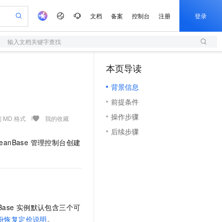
文档
备案
控制台
注册
登录
输入文档关键字查找
验
作计划
器
AI 活动
专业服务
服务伙伴合作计划
开发者社区
加入我们
服务平台百炼
阿里云 OPC 创新助力计划
本页导读
（0）
一站式生成采购清单，支持单品或批量购买
S
io：打造专属 AI 语音助手
S产品伙伴计划（繁花）
峰会
造的大模型服务与应用开发平台
轻量应用服务器
一句话生成原生可编辑精美 PPT 文稿
AI 生产力先锋
Al MaaS 服务伙伴赋能合作
域名
博文
Careers
至高可申请百万元
背景信息
性可伸缩的云计算服务
开启高性价比 AI 编程新体验
Qwen-Audio-3.0-Realtime 端到端实时语音角色扮演
输入一句话想法, 轻松生成专业的 PPT
先锋实践拓展 AI 生产力的边界
快速构建应用程序和网站，即刻迈出上云第一步
Token 补贴，五大权
计划
海大会
伙伴信用分合作计划
商标
问答
社会招聘
前提条件
益加速 OPC 成功
S
eek-V4-Pro
数字证书管理服务（原SSL证书）
一键部署幻兽帕鲁游戏服务器
飞天发布时刻
HOT
划
备案
电子书
校园招聘
操作步骤
pSeek-V4-Pro
视频创作，一键激活电商全链路生产力
全托管，含MySQL、PostgreSQL、SQL Server、MariaDB多引擎
实现全站HTTPS，呈现可信的WEB访问
一键购买专属联机服务器，轻松开启游戏
所见，即是所愿
 MD 格式
我的收藏
更多支持
划
公司注册
镜像站
后续步骤
视频生成
语音识别与合成
专属 QwenPaw
短信服务
漫剧工坊：一站式动画创作平台
AI 实训营
HOT
anBase 管理控制台创建
合作伙伴培训与认证
划
上云迁移
的智能体编程平台
站生成，高效打造优质广告素材
从聊天伙伴进化为能主动干活的本地数字员工
快速生产连贯的高质量长漫剧
从基础到进阶，Agent 创客手把手教你
国内短信简单易用，安全可靠，秒级触达，全球覆盖200+国家和地区。
e-1.1-T2V
Qwen3-TTS-Flash
lScope
我要反馈
查询合作伙伴
畅细腻的高质量视频
离线语音合成大模型，多语言方言自适应，低延迟高稳定
n Alibaba Cloud ISV 合作
代维服务
olarDB
建企业门户网站
大数据开发治理平台 DataWorks
10 分钟搭建微信、支付宝小程序
创新加速
ope
登录合作伙伴管理后台
我要建议
站，无忧落地极速上线
以可视化方式快速构建移动和 PC 门户网站
100%兼容MySQL、PostgreSQL，兼容Oracle，支持集中和分布式
高效部署网站，快速应用到小程序
Data Agent 驱动的一站式 Data+AI 开发治理平台
e-1.1-I2V
Cosyvoice-V3-Flash
安全
畅自然，细节丰富
高表现力语音合成大模型，语音克隆听感自然
我要投诉
上云场景组合购
伴
Base 实例默认包含三个可
边界网络安全防护产品
漫剧创作，剧本、分镜、视频高效生成
覆盖90%+业务场景，专享组合折扣价
2V
VPN
Fun-ASR
份恢复定价说明
。