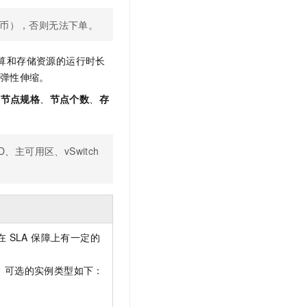
t.diy 一步搞定创意建站
构建大模型应用的安全防护体系
通过自然语言交互简化开发流程,全栈开发支持
通过阿里云安全产品对 AI 应用进行安全防护
民币），否则无法下单。
计算和存储资源的运行时长
动弹性伸缩。
、
节点规格
、
节点个数
、
存
主可用区、vSwitch
SLA 保障上有一定的
，可选的实例类型如下：