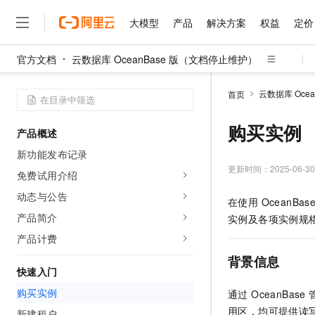
大模型
产品
解决方案
权益
定价
官方文档
云数据库 OceanBase 版（文档停止维护）
大模型
产品
解决方案
权益
定价
云市场
伙伴
服务
了解阿里云
精选产品
精选解决方案
普惠上云
产品定价
精选商城
成为销售伙伴
售前咨询
为什么选择阿里云
千问AI平台
云数据库 Oce
首页
了解云产品的定价详情
大模型服务平台百炼
千问办公，解锁你的工作
普惠上云 官方力荐
分销伙伴
在线服务
网站建设
什么是云计算
大
大模型服务与应用平台
企业级Agent产品，直接
云服务器38元/年起，超
购买实例
产品概述
咨询伙伴
多端小程序
技术领先
云上成本管理
售后服务
千问大模型
Agency Agents：拥
官方推荐返现计划
大模型
新功能发布记录
大模型
精选产品
精选解决方案
Salesforce 国际版订阅
稳定可靠
管理和优化成本
多元化、高性能、安全可靠
推荐新用户得奖励，单订单
更新时间：
2025-06-30
销售伙伴合作计划
免费试用介绍
自助服务
友盟天域
安全合规
人工智能与机器学习
AI
文本生成
无影云电脑
HappyHorse 打造一
云工开物
动态与公告
在使用 OceanB
无影生态合作计划
在线服务
观测云
分析师报告
随时随地安全接入的云上超
高校专属算力普惠，学生认
计算
互联网应用开发
产品简介
Qwen3.8-Max
实例及各项实例规
HOT
Salesforce On Alibaba C
工单服务
智能体时代全能旗舰模型
Tuya 物联网平台阿里云
研究报告与白皮书
产品计费
云解析DNS
快速拥有专属 OpenClaw
Consulting Partner 合
大数据
容器
免费试用
短信专区
背景信息
蓝凌 OA
Qwen3.7-Plus
AI 大模型销售与服务生
快速入门
现代化应用
存储
天池大赛
能看、能想、能动手的多模
云原生大数据计算服务 Max
解决方案免费试用 新老
电子合同
购买实例
通过 OceanBa
面向分析的企业级SaaS模
最高领取价值200元试用
安全
网络与CDN
AI 算法大赛
Qwen3-VL-Plus
用区，均可提供读
畅捷通
新建租户