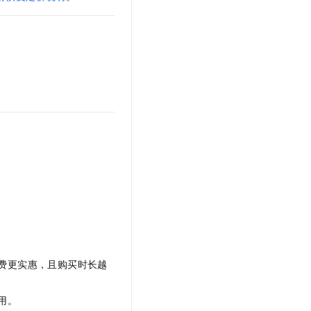
文戏情感细腻自然，动作戏激烈拳拳到肉，实现更强表演能力
支持中英文自由切换，具备更强的噪声鲁棒性
云聚AI 严选权益
SSL 证书
，一键激活高效办公新体验
精选AI产品，从模型到应用全链提效
堡垒机
AI 用量加速计划
应用
防火墙
、识别商机，让客服更高效、服务更出色。
新老同享，达量后返
千问办公
主机安全
NEW
的智能体编程平台
一站式AI生产力平台
AI 应用及服务市场
伶鹊
企业级人与Agent协作平台，接入和调度多个数字员工
智能客服平台，对话机器人、对话分析、智能外呼
AI 应用
大模型服务平台百炼 - 全妙
大模型
应用创作平台
多模态内容创作工具，已接入 DeepSeek
自然语言处理
数据标注
机器学习
费更实惠，且购买时长越
息提取
与 AI 智能体进行实时音视频通话
从文本、图片、视频中提取结构化的属性信息
构建支持视频理解的 AI 音视频实时通话应用
用。