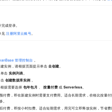
服务生态伙伴
视觉 Coding、空间感知、多模态思考等全面升级
1M上下文，专为长程任务能力而生
云工开物
企业应用
Night Plan 支持 Qwen 3.8-Max
AI 办公
NEW
Red Hat
30+ 款产品免费体验
夜间 5 折，Qwen/Meoo/TokenPlan 客户专享
AI智能应用
科研合作
ERP
堂（旗舰版）
SUSE
智能客服
AI 应用构建
大模型原生
CRM
2个月
自动承接线索
并完成登录。
建站小程序
Qoder
大模型服务平台百炼-应用模版
OA 办公系统
HOT
NEW
参见
注册阿里云账号
。
面向真实软件
个人版上线、团队版降价；千问3.8-Max首发发尝鲜
丰富多元化的应用模版和解决方案
力提升
财税管理
模板建站
万有无界
大模型服务平台百炼-智能体
400电话
定制建站
的模型效果
灵活可视化地构建企业级 Agent
方案
广告营销
模板小程序
eanBase 管理控制台
。
秒悟
人工智能平台 PAI
创建实例，请根据页面提示单击
去创建
。
定制小程序
云端极速 AI 
新一代 AI 视频生成模型，深度适配广告营销等场景
AI Native 的算法工程平台，一站式完成建模、训练、推理服务部署
中单击
实例列表
。
APP 开发
单击
创建数据库实例
。
建站系统
：根据需要选择
包年包月
、
按量付费
或
Serverless
。
预付费，即在新建实例时需要支付费用。适合长期需求，价格比按量付
AI 应用
10分钟微调：让0.6B模型媲美235B模型
多模态数据信
多。
依托云原生高可用架构,实现Dify私有化部署
用1%尺寸在特定领域达到大模型90%以上效果
后付费，即按小时扣费。适合短期需求，用完可立即释放实例，节省费