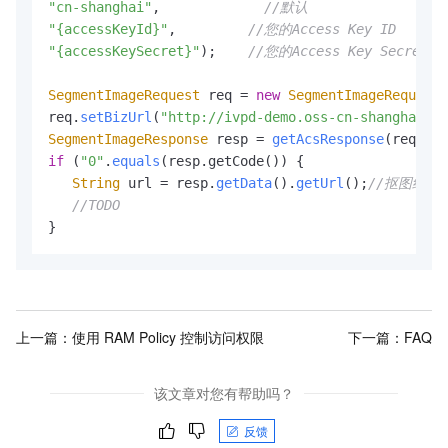
"cn-shanghai"
,             
//默认
"{accessKeyId}"
,         
//您的Access Key ID
"{accessKeySecret}"
);    
//您的Access Key Secret
SegmentImageRequest
 req = 
new
SegmentImageRequest
(
req.
setBizUrl
(
"http://ivpd-demo.oss-cn-shanghai.al
SegmentImageResponse
 resp = 
getAcsResponse
if
 (
"0"
.
equals
(
resp.getCode()
) {

String
 url = resp.
getData
().
getUrl
();
//抠图结果
//TODO
}
上一篇：
使用 RAM Policy 控制访问权限
下一篇：
FAQ
该文章对您有帮助吗？
反馈