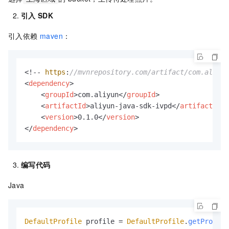
引入
SDK
引入依赖
maven
：
<!-- 
https
:
//mvnrepository.com/artifact/com.aliyun
<
dependency
>
<
groupId
>
com.aliyun
</
groupId
>
<
artifactId
>
aliyun-java-sdk-ivpd
</
artifactId
>
<
version
>
0.1.0
</
version
>
</
dependency
>
编写代码
Java
DefaultProfile
 profile = 
DefaultProfile
.
getProfile