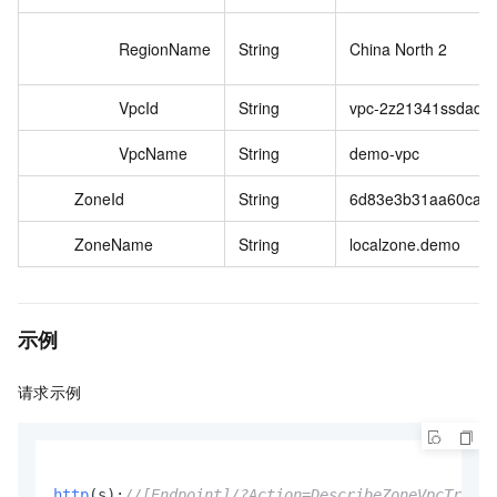
RegionName
String
China North 2
VpcId
String
vpc-2z21341ssdadsf
VpcName
String
demo-vpc
ZoneId
String
6d83e3b31aa60ca4
ZoneName
String
localzone.demo
示例
请求示例
http
(s)
:
//[Endpoint]/?Action=DescribeZoneVpcTree