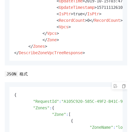
<
UpdateTime
>
2019-10-15T03:47Z
</
U
<
UpdateTimestamp
>
1571111261000
</
<
IsPtr
>
true
</
IsPtr
>
<
RecordCount
>
0
</
RecordCount
>
<
Vpcs
>
</
Vpcs
>
</
Zone
>
</
Zones
>
</
DescribeZoneVpcTreeResponse
>
格式
JSON
{

"RequestId"
:
"A105C920-585C-49F2-B41C-98F14
"Zones"
:
{

"Zone"
:
[

			{

"ZoneName"
:
"localz