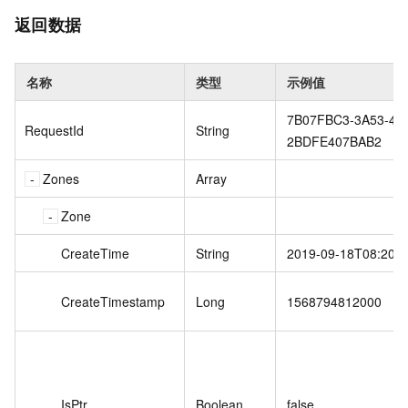
返回数据
名称
类型
示例值
7B07FBC3-3A53-49
RequestId
String
2BDFE407BAB2
Zones
Array
Zone
CreateTime
String
2019-09-18T08:20Z
CreateTimestamp
Long
1568794812000
IsPtr
Boolean
false