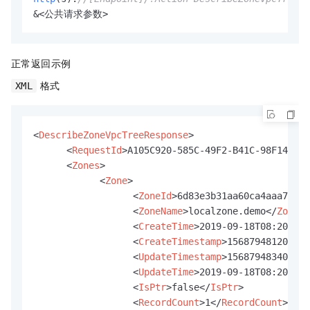
正常返回示例
格式
XML
<
DescribeZoneVpcTreeResponse
>
<
RequestId
>
A105C920-585C-49F2-B41C-98F147CDD
<
Zones
>
<
Zone
>
<
ZoneId
>
6d83e3b31aa60ca4aaa7161f
<
ZoneName
>
localzone.demo
</
ZoneNa
<
CreateTime
>
2019-09-18T08:20Z
</
C
<
CreateTimestamp
>
1568794812000
</
<
UpdateTimestamp
>
1568794834000
</
<
UpdateTime
>
2019-09-18T08:20Z
</
U
<
IsPtr
>
false
</
IsPtr
>
<
RecordCount
>
1
</
RecordCount
>