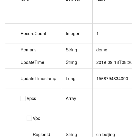
RecordCount
Integer
1
Remark
String
demo
UpdateTime
String
2019-09-18T08:20Z
UpdateTimestamp
Long
1568794834000
Vpcs
Array
Vpc
RegionId
String
cn-beijing