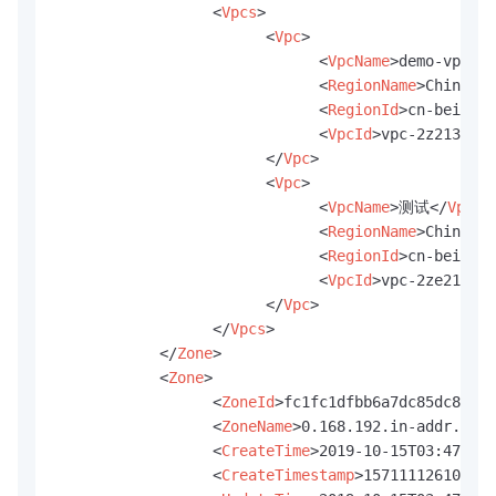
<
Vpcs
>
<
Vpc
>
<
VpcName
>
demo-vpc
</
V
<
RegionName
>
China No
<
RegionId
>
cn-beijing
<
VpcId
>
vpc-2z21341ss
</
Vpc
>
<
Vpc
>
<
VpcName
>
测试
</
VpcNa
<
RegionName
>
China No
<
RegionId
>
cn-beijing
<
VpcId
>
vpc-2ze21safa
</
Vpc
>
</
Vpcs
>
</
Zone
>
<
Zone
>
<
ZoneId
>
fc1fc1dfbb6a7dc85dc8caa8
<
ZoneName
>
0.168.192.in-addr.arpa
<
CreateTime
>
2019-10-15T03:47Z
</
C
<
CreateTimestamp
>
1571111261000
</