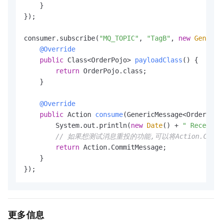
    }

});

consumer.subscribe(
"MQ_TOPIC"
, 
"TagB"
, 
new
Generic
@Override
public
 Class<OrderPojo> 
payloadClass
()
 {

return
 OrderPojo.class;

    }

@Override
public
 Action 
consume
(GenericMessage<OrderPojo
        System.out.println(
new
Date
() + 
" Receive 
// 如果想测试消息重投的功能,可以将Action.CommitMe
return
 Action.CommitMessage;

    }

});
更多信息