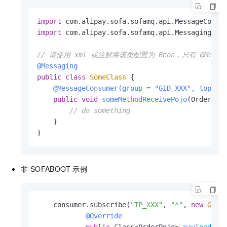
import
import
 com.alipay.sofa.sofamq.api.Messaging;

// 请使用 xml 或注解将该类配置为 Bean，只有 @Messa
@Messaging
public
class
SomeClass
 {

@MessageConsumer(group = "GID_XXX", topic 
public
void
someMethodReceivePojo
(OrderPoj
// do something
    }

}
非 SOFABOOT 示例
    consumer.subscribe(
"TP_XXX"
, 
"*"
, 
new
Gene
@Override
public
 Class<OrderPojo> 
payloadCla