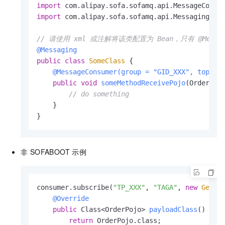
import
import
 com.alipay.sofa.sofamq.api.Messaging;

// 请使用 xml 或注解将该类配置为 Bean，只有 @Messa
@Messaging
public
class
SomeClass
 {

@MessageConsumer(group = "GID_XXX", topic 
public
void
someMethodReceivePojo
(OrderPoj
// do something
    }

}
非 SOFABOOT 示例
consumer.subscribe(
"TP_XXX"
, 
"TAGA"
, 
new
Gener
@Override
public
 Class<OrderPojo> 
payloadClass
()
 {

return
 OrderPojo.class;
