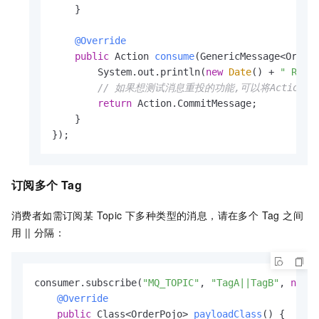
    }

@Override
public
 Action 
consume
(GenericMessage<Order
        System.out.println(
new
Date
() + 
" Rece
// 如果想测试消息重投的功能,可以将Action.Commit
return
 Action.CommitMessage;

    }

});
订阅多个 Tag
消费者如需订阅某 Topic 下多种类型的消息，请在多个 Tag 之间
用 || 分隔：
consumer.subscribe(
"MQ_TOPIC"
, 
"TagA||TagB"
, 
new
G
@Override
public
 Class<OrderPojo> 
payloadClass
()
 {
