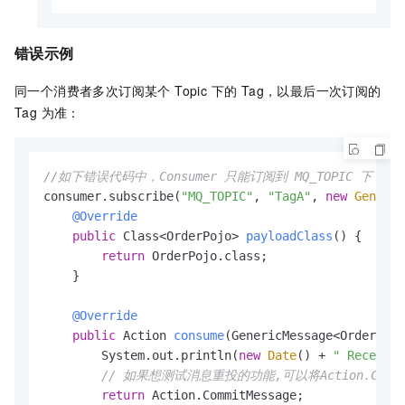
错误示例
同一个消费者多次订阅某个 Topic 下的 Tag，以最后一次订阅的
Tag 为准：
//如下错误代码中，Consumer 只能订阅到 MQ_TOPIC 下 T
consumer.subscribe(
"MQ_TOPIC"
, 
"TagA"
, 
new
Generic
@Override
public
 Class<OrderPojo> 
payloadClass
()
 {

return
 OrderPojo.class;

    }

@Override
public
 Action 
consume
(GenericMessage<OrderPojo
        System.out.println(
new
Date
() + 
" Receive 
// 如果想测试消息重投的功能,可以将Action.CommitMe
return
 Action.CommitMessage;
