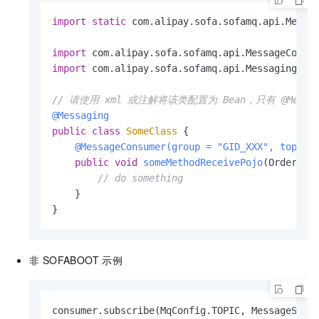
import
static
 com.alipay.sofa.sofamq.api.Messag
import
import
 com.alipay.sofa.sofamq.api.Messaging;

// 请使用 xml 或注解将该类配置为 Bean，只有 @Messa
@Messaging
public
class
SomeClass
 {

@MessageConsumer(group = "GID_XXX", topic 
public
void
someMethodReceivePojo
(OrderPoj
// do something
    }

}
非 SOFABOOT 示例
consumer.subscribe(MqConfig.TOPIC, MessageSele