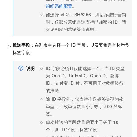
组织系统配置
。
如选择
MD5、SHA256，则后续进行营销
时，仅部分营销渠道支持已加密的
ID，请
参见相应的营销渠道说明。
推送字段
：在列表中选择一个
ID
字段，以及要推送的枚举型
标签字段。
说明
ID
字段必须且仅能选择一个。当
ID
类型
为
OneID、UnionID、OpenID、微博
ID、支付宝
ID
时，不可用于对数据银行
的推送。
除
ID
字段外，仅支持推送标签类型为枚
举型，且枚举值数量小于等于
200
的标
签。
单次推送的字段数量需要小于等于
10
个，含
ID
字段、标签字段。