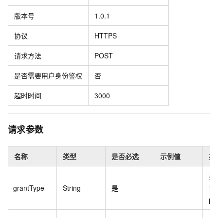
版本号
1.0.1
协议
HTTPS
请求方法
POST
是否需要用户身份鉴权
否
超时时间
3000
请求参数
名称
类型
是否必选
示例值
描
授
grantType
String
是
当
pr