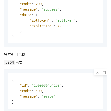
"code"
:
200
,
"message"
:
"success"
,
"data"
:
{
"iotToken"
:
"iotToken"
,
"expiresIn"
:
7200000
}
}
异常返回示例
格式
JSON
{
"id"
:
"1509086454180"
,
"code"
:
400
,
"message"
:
"error"
}