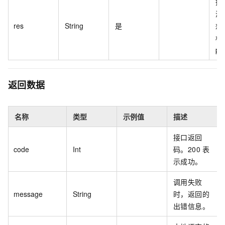
授
源
res
String
是
想
权
pr
返回数据
名称
类型
示例值
描述
接口返回
code
Int
码。200
表
示成功。
调用失败
message
String
时，返回的
出错信息。