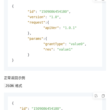
{
"id"
:
"1509086454180"
,
"version"
:
"1.0"
,
"request"
:
{
"apiVer"
:
"1.0.1"
}
,
"params"
:
{
"grantType"
:
"value0"
,
"res"
:
"value1"
}
}
正常返回示例
格式
JSON
{
"id"
:
"1509086454180"
,