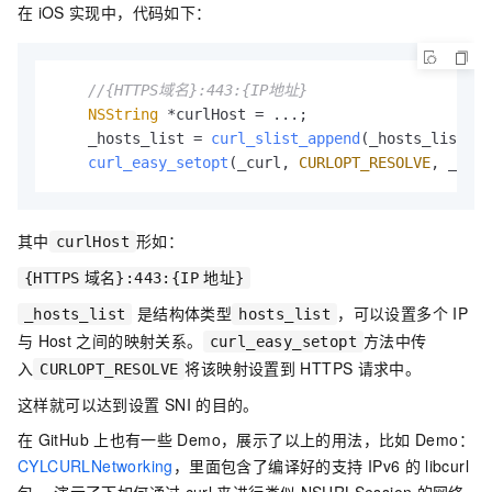
在
iOS
实现中，代码如下：
//{HTTPS域名}:443:{IP地址}
NSString
 *curlHost = ...;

    _hosts_list = 
curl_slist_append
(_hosts_list, c
curl_easy_setopt
(_curl, 
CURLOPT_RESOLVE
, _host
其中
形如：
curlHost
{HTTPS
域名}:443:{IP
地址}
是结构体类型
，可以设置多个
IP
_hosts_list
hosts_list
与
Host
之间的映射关系。
方法中传
curl_easy_setopt
入
将该映射设置到
HTTPS
请求中。
CURLOPT_RESOLVE
这样就可以达到设置
SNI
的目的。
在
GitHub
上也有一些
Demo，展示了以上的用法，比如
Demo：
CYLCURLNetworking
，里面包含了编译好的支持
IPv6
的
libcurl