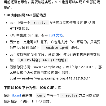
当前还没有示例，需要编程实现，curl
也是可以实现
SNI
预防场
景的。
curl 如何实现 SNI 预防场景
curl
中有一个
方法可以实现使用指定
IP
访问
-resolve
HTTPS
网站。
iOS
中集成
curl
库，参考
curl
文档
。
另外有一点也可以注意下，它也是支持
IPv6
环境的，只需要
你在
build
时添加上
即可。
--enable-ipv6
curl
支持指定
SNI
字段，设置
SNI
时我们需要构造的参数形
如：
{HTTPS
域名}:443:{IP
地址}
假设你要访问：www.example.org ，若
IP
为
127.0.0.1 ，那
么通过这个方式来调用来设置
SNI
即可：
curl —resolve ‘www.example.org:443:127.0.0.1’
下面以 iOS 平台为例： iOS CURL 库
使用
libcurl
来解决，
中有一个
方法可以实现
curl
-resolve
使用指定
IP
访问
HTTPS
网站。