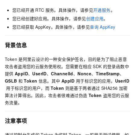
您已经开通
RTC
服务。具体操作，请参见
开通服务
。
您已经创建好应用。具体操作，请参见
创建应用
。
您已经获取
AppKey。具体操作，请参见
查询
AppKey
背景信息
Token
是阿里云设计的一种安全保护签名，目的是为了阻止恶意
攻击者盗用您的云服务使用权。您需要在相应
SDK
的登录函数中
提供
AppID
、
UserID
、
ChannelId
、
Nonce
、
TimeStamp
、
GSLB
和
Token
信息。其中
AppID
用于标识您的应用，
UserID
用于标识您的用户，而
Token
则是基于两者通过
SHA256
加密
算法计算得出。因此，攻击者很难通过伪造
Token
盗用您的云服
务流量。
注意事项
通过控制台生成的
Token
为临时
Token，一般用于测试使用。如