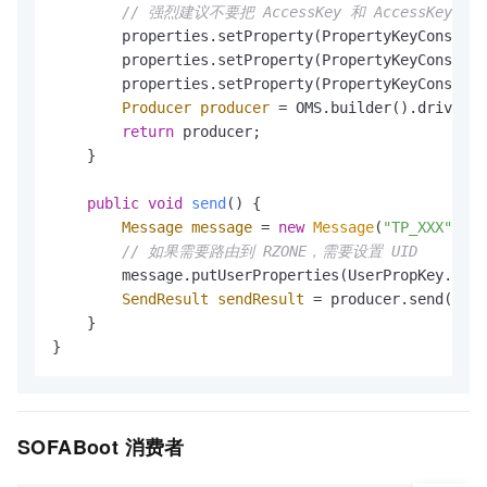
// 强烈建议不要把 AccessKey 和 AccessKe
        properties.setProperty(PropertyKeyConst.AC
        properties.setProperty(PropertyKeyConst.SE
        properties.setProperty(PropertyKeyConst.GR
Producer
producer
=
 OMS.builder().driver(
"
return
 producer;

    }

public
void
send
()
 {

Message
message
=
new
Message
(
"TP_XXX"
, 
"T
// 如果需要路由到 RZONE，需要设置 UID
        message.putUserProperties(UserPropKey.CELL
SendResult
sendResult
=
 producer.send(mess
    }

}
SOFABoot 消费者