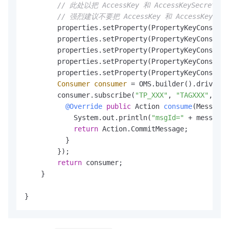
// 此处以把 AccessKey 和 AccessKeySecr
// 强烈建议不要把 AccessKey 和 AccessKe
        properties.setProperty(PropertyKeyConst.AC
        properties.setProperty(PropertyKeyConst.SE
        properties.setProperty(PropertyKeyConst.GR
        properties.setProperty(PropertyKeyConst.SH
        properties.setProperty(PropertyKeyConst.LD
Consumer
consumer
=
 OMS.builder().driver(
"
        consumer.subscribe(
"TP_XXX"
, 
"TAGXXX"
, 
new
@Override
public
 Action 
consume
(Message 
            System.out.println(
"msgId="
 + message.
return
 Action.CommitMessage;

          }

        });

return
 consumer;

    }

}