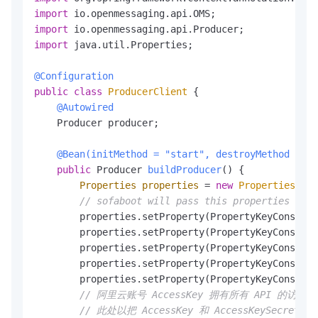
import
import
import
 java.util.Properties;

@Configuration
public
class
ProducerClient
 {

@Autowired
    Producer producer;

@Bean(initMethod = "start", destroyMethod = "s
public
 Producer 
buildProducer
()
 {

Properties
properties
=
new
Properties
();

// sofaboot will pass this properties by s
        properties.setProperty(PropertyKeyConst.LD
        properties.setProperty(PropertyKeyConst.CE
        properties.setProperty(PropertyKeyConst.IN
        properties.setProperty(PropertyKeyConst.DA
        properties.setProperty(PropertyKeyConst.EN
// 阿里云账号 AccessKey 拥有所有 API 的
// 此处以把 AccessKey 和 AccessKeySecr