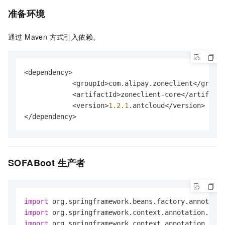
准备环境
通过 Maven 方式引入依赖。
<dependency>

            <groupId>com.alipay.zoneclient</groupI
            <artifactId>zoneclient-core</artifactI
            <version>
1.2
.1
.antcloud</version>

</dependency>
SOFABoot 生产者
import
import
import