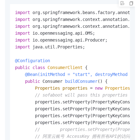
import
import
import
import
import
import
 java.util.Properties;

@Configuration
public
class
ConsumerClient
 {

@Bean(initMethod = "start", destroyMethod = "s
public
 Consumer 
buildConsumer
()
 {

Properties
properties
=
new
Properties
();

// sofaboot will pass this properties by s
        properties.setProperty(PropertyKeyConst.LD
        properties.setProperty(PropertyKeyConst.CE
        properties.setProperty(PropertyKeyConst.IN
        properties.setProperty(PropertyKeyConst.DA
//        properties.setProperty(PropertyK
// 阿里云账号 AccessKey 拥有所有API的访问