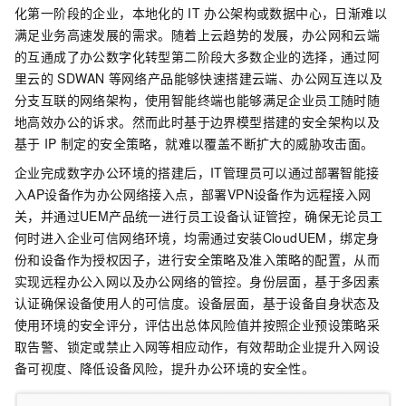
化第一阶段的企业，本地化的
IT
办公架构或数据中心，日渐难以
满足业务高速发展的需求。随着上云趋势的发展，办公网和云端
的互通成了办公数字化转型第二阶段大多数企业的选择，通过阿
里云的
SDWAN
等网络产品能够快速搭建云端、办公网互连以及
分支互联的网络架构，使用智能终端也能够满足企业员工随时随
地高效办公的诉求。然而此时基于边界模型搭建的安全架构以及
基于
IP
制定的安全策略，就难以覆盖不断扩大的威胁攻击面。
企业完成数字办公环境的搭建后，IT管理员可以通过部署智能接
入AP设备作为办公网络接入点，部署VPN设备作为远程接入网
关，并通过UEM产品统一进行员工设备认证管控，确保无论员工
何时进入企业可信网络环境，均需通过安装CloudUEM，绑定身
份和设备作为授权因子，进行安全策略及准入策略的配置，从而
实现远程办公入网以及办公网络的管控。身份层面，基于多因素
认证确保设备使用人的可信度。设备层面，基于设备自身状态及
使用环境的安全评分，评估出总体风险值并按照企业预设策略采
取告警、锁定或禁止入网等相应动作，有效帮助企业提升入网设
备可视度、降低设备风险，提升办公环境的安全性。