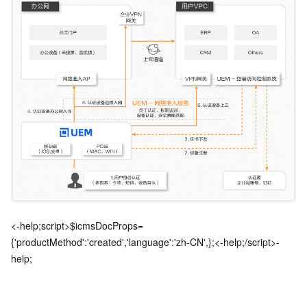
<-help;script>$icmsDocProps=
{'productMethod':'created','language':'zh-CN',};<-help;/script>-
help;