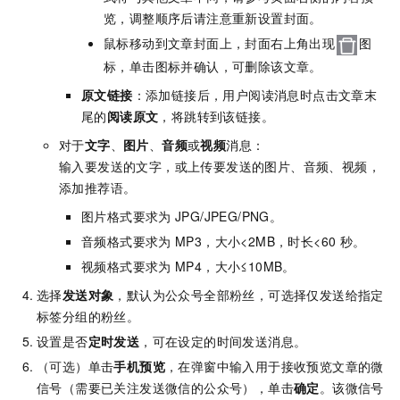
览，调整顺序后请注意重新设置封面。
鼠标移动到文章封面上，封面右上角出现
图
标，单击图标并确认，可删除该文章。
原文链接
：添加链接后，用户阅读消息时点击文章末
尾的
阅读原文
，将跳转到该链接。
对于
文字
、
图片
、
音频
或
视频
消息：
输入要发送的文字，或上传要发送的图片、音频、视频，
添加推荐语。
图片格式要求为
JPG/JPEG/PNG。
音频格式要求为
MP3，大小<2MB，时长<60
秒。
视频格式要求为
MP4，大小≤10MB。
选择
发送对象
，默认为公众号全部粉丝，可选择仅发送给指定
标签分组的粉丝。
设置是否
定时发送
，可在设定的时间发送消息。
（可选）单击
手机预览
，在弹窗中输入用于接收预览文章的微
信号（需要已关注发送微信的公众号），单击
确定
。该微信号