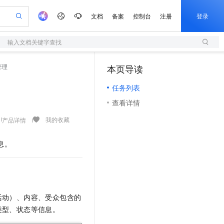
文档
备案
控制台
注册
登录
输入文档关键字查找
验
作计划
器
AI 活动
专业服务
服务伙伴合作计划
开发者社区
加入我们
服务平台百炼
阿里云 OPC 创新助力计划
管理
本页导读
（0）
一站式生成采购清单，支持单品或批量购买
S
io：打造专属 AI 语音助手
S产品伙伴计划（繁花）
峰会
造的大模型服务与应用开发平台
轻量应用服务器
一句话生成原生可编辑精美 PPT 文稿
AI 生产力先锋
Al MaaS 服务伙伴赋能合作
域名
博文
Careers
至高可申请百万元
任务列表
性可伸缩的云计算服务
开启高性价比 AI 编程新体验
Qwen-Audio-3.0-Realtime 端到端实时语音角色扮演
输入一句话想法, 轻松生成专业的 PPT
先锋实践拓展 AI 生产力的边界
快速构建应用程序和网站，即刻迈出上云第一步
Token 补贴，五大权
计划
海大会
伙伴信用分合作计划
商标
问答
社会招聘
查看详情
益加速 OPC 成功
S
eek-V4-Pro
数字证书管理服务（原SSL证书）
一键部署幻兽帕鲁游戏服务器
飞天发布时刻
HOT
划
备案
电子书
校园招聘
pSeek-V4-Pro
视频创作，一键激活电商全链路生产力
全托管，含MySQL、PostgreSQL、SQL Server、MariaDB多引擎
实现全站HTTPS，呈现可信的WEB访问
一键购买专属联机服务器，轻松开启游戏
所见，即是所愿
我的收藏
产品详情
更多支持
划
公司注册
镜像站
视频生成
语音识别与合成
专属 QwenPaw
短信服务
漫剧工坊：一站式动画创作平台
AI 实训营
HOT
息。
合作伙伴培训与认证
划
上云迁移
的智能体编程平台
站生成，高效打造优质广告素材
从聊天伙伴进化为能主动干活的本地数字员工
快速生产连贯的高质量长漫剧
从基础到进阶，Agent 创客手把手教你
国内短信简单易用，安全可靠，秒级触达，全球覆盖200+国家和地区。
e-1.1-T2V
Qwen3-TTS-Flash
lScope
我要反馈
查询合作伙伴
畅细腻的高质量视频
离线语音合成大模型，多语言方言自适应，低延迟高稳定
n Alibaba Cloud ISV 合作
代维服务
olarDB
建企业门户网站
大数据开发治理平台 DataWorks
10 分钟搭建微信、支付宝小程序
创新加速
ope
登录合作伙伴管理后台
我要建议
站，无忧落地极速上线
以可视化方式快速构建移动和 PC 门户网站
100%兼容MySQL、PostgreSQL，兼容Oracle，支持集中和分布式
高效部署网站，快速应用到小程序
Data Agent 驱动的一站式 Data+AI 开发治理平台
e-1.1-I2V
Cosyvoice-V3-Flash
安全
活动）、内容、受众包含的
畅自然，细节丰富
高表现力语音合成大模型，语音克隆听感自然
我要投诉
上云场景组合购
伴
类型、状态等信息。
边界网络安全防护产品
漫剧创作，剧本、分镜、视频高效生成
覆盖90%+业务场景，专享组合折扣价
2V
VPN
Fun-ASR