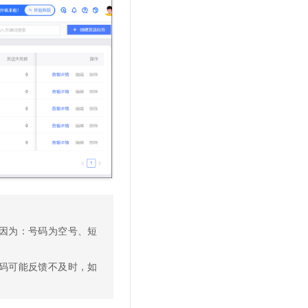
文戏情感细腻自然，动作戏激烈拳拳到肉，实现更强表演能力
支持中英文自由切换，具备更强的噪声鲁棒性
云聚AI 严选权益
SSL 证书
，一键激活高效办公新体验
精选AI产品，从模型到应用全链提效
堡垒机
AI 用量加速计划
应用
防火墙
、识别商机，让客服更高效、服务更出色。
新老同享，达量后返
千问办公
主机安全
NEW
的智能体编程平台
一站式AI生产力平台
AI 应用及服务市场
伶鹊
企业级人与Agent协作平台，接入和调度多个数字员工
智能客服平台，对话机器人、对话分析、智能外呼
AI 应用
大模型服务平台百炼 - 全妙
大模型
应用创作平台
多模态内容创作工具，已接入 DeepSeek
自然语言处理
因为：号码为空号、短
数据标注
机器学习
码可能反馈不及时，如
息提取
与 AI 智能体进行实时音视频通话
从文本、图片、视频中提取结构化的属性信息
构建支持视频理解的 AI 音视频实时通话应用