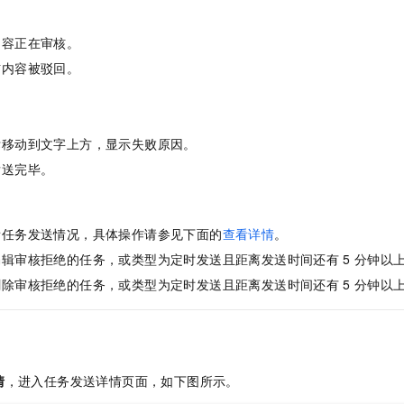
一个 AI 助手
即刻拥有 DeepSeek-R1 满血版
超强辅助，Bol
在企业官网、通讯软件中为客户提供 AI 客服
多种方案随心选，轻松解锁专属 DeepSeek
内容正在审核。
信内容被驳回。
标移动到文字上方，显示失败原因。
发送完毕。
：
看任务发送情况，具体操作请参见下面的
查看详情
。
编辑审核拒绝的任务，或类型为定时发送且距离发送时间还有
5
分钟以
删除审核拒绝的任务，或类型为定时发送且距离发送时间还有
5
分钟以
情
，进入任务发送详情页面，如下图所示。