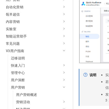
AI 产品 免费试用
网络
安全
云开发大赛
自动化营销
Tableau 订阅
1亿+ 大模型 tokens 和 
瓴羊超信
可观测
入门学习赛
中间件
AI空中课堂在线直播课
140+云产品 免费试用
大模型服务
内容营销
上云与迁云
产品新客免费试用，最长1
数据库
实验室
生态解决方案
千问AI平台-Token Plan
企业出海
大模型ACA认证体验
大数据计算
智能运营助手
助力企业全员 AI 认知与能
行业生态解决方案
常见问题
政企业务
媒体服务
千问AI平台-模型体验
开发者生态解决方案
V3用户指南
在线体验全尺寸、多种模态
企业服务与云通信
迁移说明
AI 开发和 AI 应用解决
Happy 系列大模型
域名与网站
快速入门
管理中心
终端用户计算
说明
实
用户洞察
若
Serverless
大模型解决方案
用户营销
信
开发工具
发
用户营销概述
快速部署 Dify，高效搭建 
3
营销活动
迁移与运维管理