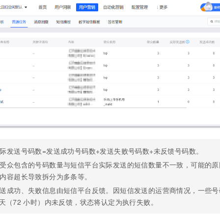
服务生态伙伴
视觉 Coding、空间感知、多模态思考等全面升级
1M上下文，专为长程任务能力而生
云工开物
企业应用
Night Plan 支持 Qwen 3.8-Max
AI 办公
NEW
Red Hat
30+ 款产品免费体验
夜间 5 折，Qwen/Meoo/TokenPlan 客户专享
AI智能应用
科研合作
ERP
堂（旗舰版）
SUSE
智能客服
AI 应用构建
大模型原生
CRM
2个月
自动承接线索
建站小程序
Qoder
大模型服务平台百炼-应用模版
OA 办公系统
HOT
NEW
面向真实软件
个人版上线、团队版降价；千问3.8-Max首发发尝鲜
丰富多元化的应用模版和解决方案
力提升
财税管理
模板建站
万有无界
大模型服务平台百炼-智能体
400电话
定制建站
的模型效果
灵活可视化地构建企业级 Agent
方案
广告营销
模板小程序
秒悟
人工智能平台 PAI
定制小程序
云端极速 AI 
新一代 AI 视频生成模型，深度适配广告营销等场景
AI Native 的算法工程平台，一站式完成建模、训练、推理服务部署
际发送号码数=发送成功号码数+发送失败号码数+未反馈号码数。
APP 开发
受众包含的号码数量与短信平台实际发送的短信数量不一致，可能的原
建站系统
内容超长导致拆分为多条等。
送成功、失败信息由短信平台反馈。因短信发送的运营商情况，一些号
AI 应用
10分钟微调：让0.6B模型媲美235B模型
多模态数据信
天（72
小时）内未反馈，状态将认定为执行失败。
依托云原生高可用架构,实现Dify私有化部署
用1%尺寸在特定领域达到大模型90%以上效果