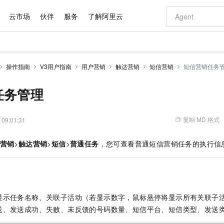
云市场
伙伴
服务
了解阿里云
AI 特惠
数据与 API
成为产品伙伴
企业增值服务
最佳实践
价格计算器
AI 场景体
基础软件
产品伙伴合
阿里云认证
市场活动
配置报价
大模型
操作指南
V3用户指南
用户营销
触达营销
短信营销
短信营销任务
自助选配和估算价格
新方式
域名与网站
睿译宝，AI翻译排版一步到位
智启 AI 普惠权益
产品生态集成认证中心
企业支持计划
云上春晚
千问官方 MaaS 平台，为开发者和 Agent 而生，新用户赠送 1 亿 + tokens 额度
云服务器 EC
Qwen Aud
AI Coding
阿里云Maa
2026 阿里云
为企业打
数据集
Windows
大模型认证
模型
NEW
NEW
交付可用成果
值低价云产品抢先购
提供智能易用的域名与建站服务
上传文档即自动完成翻译和格式还原
至高享 1亿+免费 tokens，加速 Al 应用落地
安全可靠、弹
智能编程，一键
任务管理
产品生态伙伴
专家技术服务
云上奥运之旅
弹性计算合作
阿里云中企出
手机三要素
宝塔 Linux
全部认证
价格优势
有专属领域专家
对象存储 OSS
GLM-5.2：长任务时代开源旗舰模型
阿里云 OPC 创新助力计划
云数据库 RD
即刻拥有 DeepS
AI 电商营销
产品生态伙伴工作台
企业增值服务台
云栖战略参考
云存储合作计
云栖大会
身份实名认证
CentOS
训练营
推动算力普惠，释放技术红利
的大模型服务
最高返9万
多领域专家智能体,一键组建 AI 虚拟交付团队
至高百万元 Token 补贴，加速一人公司成长
稳定、安全、高性价比、高性能的云存储服务
真正可用的 1M 上下文,一次完成代码全链路开发
轻松解锁专属 Dee
从图文生成到
复制 MD 格式
 09:01:31
云上的中国
数据库合作计
活动全景
短信
Docker
图片和
站式影视创作平台
人工智能平台 PAI
Hermes Agent，打造自进化智能体
Token Plan 模型订阅计划
Qoder
5 分钟轻松部署
AI 广告创作
企业成长
大模型
NEW
信息公告
营销
>
触达营销
>
短信
>
普通任务
，您可查看普通短信营销任务的执行信
看见新力量
云网络合作计
OCR 文字识别
JAVA
级电脑
证享300元代金券
可视化编排打通从文字构思到成片全链路闭环
一站式AI开发、训练和推理服务
自主进化，持久记忆，越用越聪明
Qwen3.8-Max 首发尝鲜，限时加量 10 倍，夜间低至2折
面向真实软件
图文、视频一
Kimi-K3
HappyHors
NEW
魔搭 Mode
loud
服务实践
官网公告
Kimi 最新旗舰模型，长程编程与推理利器
让文字生成流
金融模力时刻
Salesforce O
版
发票查验
全能环境
Qoder CN
Claude Code + GStack 打造工程团队
千问办公，限时限量积分加倍
云原生数据库 P
低代码高效构
AI 建站
NEW
作计划
计划
创新中心
魔搭 ModelSc
健康状态
让AI从“聊天伙伴”进化为能干活的“数字员工”
覆盖公网/内网、递归/权威、移动APP等全场景解析服务
安装技能 GStack，拥有专属 AI 工程团队
你的AI工作搭子，覆盖日常办公高频场景
基于千问大模型等，支持代码智能生成、研发智能问答
0 代码专业建
客户案例
天气预报查询
操作系统
Deepseek-v4-pro
HappyHors
态合作计划
显示任务名称、关联子活动（若显示数字，鼠标悬停将显示所有关联子
态智能体模型
旗舰 MoE 大模型，百万上下文与顶尖推理能力
图生视频，流
Compute
同享
容器服务 Kubernetes 版 ACK
万小智 AI 建站低至 15元/月
云防火墙
AI 短剧/漫剧
快递物流查询
WordPress
成为服务伙
高校合作
送、发送成功、失败、未反馈的号码数量、短信平台、短信类型、发送
式云数据仓库
点，立即开启云上创新
提供一站式管理容器应用的 K8s 服务
送.CN域名，送备案服务码
云原生的云上
AI助力短剧
GLM-5.2
Wan2.7-T
Ubuntu