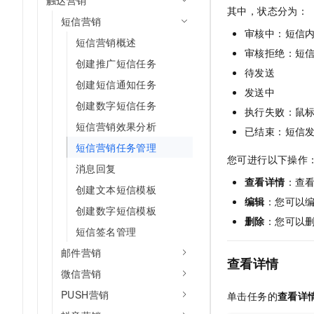
触达营销
10 分钟在聊天系统中增加
其中，状态分为：
专有云
短信营销
审核中：短信
短信营销概述
审核拒绝：短
创建推广短信任务
待发送
创建短信通知任务
发送中
创建数字短信任务
执行失败：鼠
短信营销效果分析
已结束：短信
短信营销任务管理
您可进行以下操作
消息回复
查看详情
：查
创建文本短信模板
编辑
：您可以
创建数字短信模板
删除
：您可以
短信签名管理
邮件营销
查看详情
微信营销
PUSH营销
单击任务的
查看详