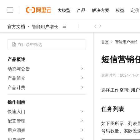
大模型
产品
解决方案
权益
定价
官方文档
智能用户增长
大模型
产品
解决方案
权益
定价
云市场
伙伴
服务
了解阿里云
精选产品
精选解决方案
普惠上云
产品定价
精选商城
成为销售伙伴
售前咨询
为什么选择阿里云
千问AI平台
智能用户增长
首页
了解云产品的定价详情
大模型服务平台百炼
千问办公，解锁你的工作
普惠上云 官方力荐
分销伙伴
在线服务
网站建设
什么是云计算
大
大模型服务与应用平台
企业级Agent产品，直接
云服务器38元/年起，超
短信营销
产品概述
咨询伙伴
多端小程序
技术领先
云上成本管理
售后服务
千问大模型
Agency Agents：拥
官方推荐返现计划
大模型
动态与公告
大模型
精选产品
精选解决方案
Salesforce 国际版订阅
稳定可靠
管理和优化成本
多元化、高性能、安全可靠
推荐新用户得奖励，单订单
更新时间：
2024-11-01
销售伙伴合作计划
产品简介
自助服务
友盟天域
安全合规
人工智能与机器学习
AI
文本生成
无影云电脑
HappyHorse 打造一
云工开物
产品计费
选择工作空间>
用户
无影生态合作计划
在线服务
观测云
分析师报告
随时随地安全接入的云上超
高校专属算力普惠，学生认
计算
互联网应用开发
Qwen3.8-Max
HOT
Salesforce On Alibaba C
工单服务
操作指南
智能体时代全能旗舰模型
Tuya 物联网平台阿里云
研究报告与白皮书
云解析DNS
快速拥有专属 OpenClaw
Consulting Partner 合
任务列表
大数据
容器
快速入门
免费试用
短信专区
蓝凌 OA
Qwen3.7-Plus
AI 大模型销售与服务生
配置管理
现代化应用
存储
天池大赛
如下图所示，列表
能看、能想、能动手的多模
云原生大数据计算服务 Max
解决方案免费试用 新老
电子合同
用户洞察
号码数量、实际发
面向分析的企业级SaaS模
最高领取价值200元试用
安全
网络与CDN
AI 算法大赛
Qwen3-VL-Plus
畅捷通
用户营销