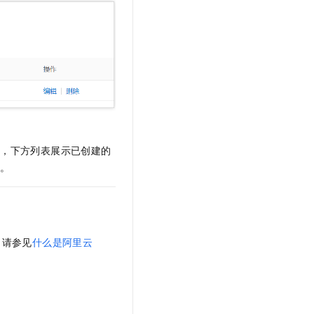
文戏情感细腻自然，动作戏激烈拳拳到肉，实现更强表演能力
支持中英文自由切换，具备更强的噪声鲁棒性
云聚AI 严选权益
SSL 证书
，一键激活高效办公新体验
精选AI产品，从模型到应用全链提效
堡垒机
AI 用量加速计划
应用
防火墙
、识别商机，让客服更高效、服务更出色。
新老同享，达量后返
千问办公
主机安全
NEW
的智能体编程平台
一站式AI生产力平台
AI 应用及服务市场
伶鹊
钮，下方列表展示已创建的
企业级人与Agent协作平台，接入和调度多个数字员工
智能客服平台，对话机器人、对话分析、智能外呼
AI 应用
）。
大模型服务平台百炼 - 全妙
大模型
应用创作平台
多模态内容创作工具，已接入 DeepSeek
自然语言处理
数据标注
，请参见
什么是阿里云
机器学习
息提取
与 AI 智能体进行实时音视频通话
从文本、图片、视频中提取结构化的属性信息
构建支持视频理解的 AI 音视频实时通话应用