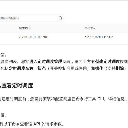
服务生态伙伴
视觉 Coding、空间感知、多模态思考等全面升级
1M上下文，专为长程任务能力而生
云工开物
企业应用
Night Plan 支持 Qwen 3.8-Max
AI 办公
NEW
Red Hat
30+ 款产品免费体验
夜间 5 折，Qwen/Meoo/TokenPlan 客户专享
AI智能应用
科研合作
ERP
堂（旗舰版）
SUSE
智能客服
AI 应用构建
大模型原生
CRM
2个月
自动承接线索
建站小程序
Qoder
大模型服务平台百炼-应用模版
OA 办公系统
HOT
NEW
面向真实软件
个人版上线、团队版降价；千问3.8-Max首发发尝鲜
丰富多元化的应用模版和解决方案
力提升
财税管理
模板建站
页签。
万有无界
大模型服务平台百炼-智能体
400电话
定制建站
时调度列表。您将进入
定时调度管理
页面，页面上方有
创建定时调度
按
的模型效果
灵活可视化地构建企业级 Agent
，包括
定时调度名称
、
状态
（开关控制启用或停用）和
操作
（支持
删除
方案
广告营销
模板小程序
秒悟
人工智能平台 PAI
定制小程序
云端极速 AI 
新一代 AI 视频生成模型，深度适配广告营销等场景
AI Native 的算法工程平台，一站式完成建模、训练、推理服务部署
具查看定时调度
APP 开发
创建定时调度前，您需要安装和配置阿里云命令行工具
CLI。详细信息
建站系统
AI 应用
10分钟微调：让0.6B模型媲美235B模型
多模态数据信
调度。
依托云原生高可用架构,实现Dify私有化部署
用1%尺寸在特定领域达到大模型90%以上效果
行以下命令查看该
API
的请求参数。