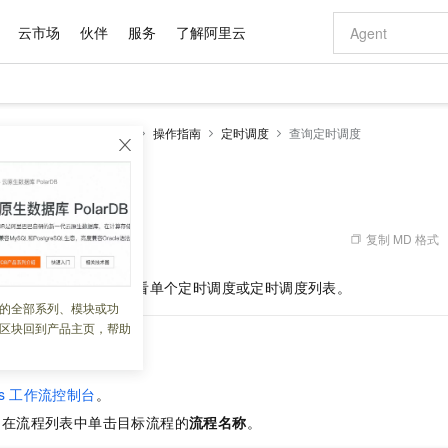
云市场
伙伴
服务
了解阿里云
AI 特惠
数据与 API
成为产品伙伴
企业增值服务
最佳实践
价格计算器
AI 场景体
基础软件
产品伙伴合
阿里云认证
市场活动
配置报价
大模型
erverless 工作流（旧版）
操作指南
定时调度
查询定时调度
自助选配和估算价格
新方式
域名与网站
睿译宝，AI翻译排版一步到位
智启 AI 普惠权益
产品生态集成认证中心
企业支持计划
云上春晚
千问官方 MaaS 平台，为开发者和 Agent 而生，新用户赠送 1 亿 + tokens 额度
云服务器 EC
Qwen Aud
AI Coding
阿里云Maa
2026 阿里云
为企业打
数据集
Windows
大模型认证
模型
NEW
NEW
交付可用成果
值低价云产品抢先购
提供智能易用的域名与建站服务
上传文档即自动完成翻译和格式还原
至高享 1亿+免费 tokens，加速 Al 应用落地
安全可靠、弹
智能编程，一键
调度
产品生态伙伴
专家技术服务
云上奥运之旅
弹性计算合作
阿里云中企出
手机三要素
宝塔 Linux
全部认证
价格优势
有专属领域专家
对象存储 OSS
GLM-5.2：长任务时代开源旗舰模型
阿里云 OPC 创新助力计划
云数据库 RD
即刻拥有 DeepS
AI 电商营销
产品生态伙伴工作台
企业增值服务台
云栖战略参考
云存储合作计
云栖大会
身份实名认证
CentOS
训练营
推动算力普惠，释放技术红利
的大模型服务
最高返9万
多领域专家智能体,一键组建 AI 虚拟交付团队
至高百万元 Token 补贴，加速一人公司成长
稳定、安全、高性价比、高性能的云存储服务
真正可用的 1M 上下文,一次完成代码全链路开发
轻松解锁专属 Dee
从图文生成到
复制 MD 格式
 12:59:57
云上的中国
数据库合作计
活动全景
短信
Docker
图片和
站式影视创作平台
人工智能平台 PAI
Hermes Agent，打造自进化智能体
Token Plan 模型订阅计划
Qoder
5 分钟轻松部署
AI 广告创作
企业成长
大模型
NEW
信息公告
控制台或命令行工具查看单个定时调度或定时调度列表。
看见新力量
云网络合作计
OCR 文字识别
JAVA
级电脑
证享300元代金券
可视化编排打通从文字构思到成片全链路闭环
一站式AI开发、训练和推理服务
自主进化，持久记忆，越用越聪明
Qwen3.8-Max 首发尝鲜，限时加量 10 倍，夜间低至2折
面向真实软件
图文、视频一
的全部系列、模块或功
Kimi-K3
HappyHors
NEW
魔搭 Mode
loud
服务实践
官网公告
区块回到产品主页，帮助
Kimi 最新旗舰模型，长程编程与推理利器
让文字生成流
金融模力时刻
Salesforce O
版
发票查验
全能环境
Qoder CN
Claude Code + GStack 打造工程团队
千问办公，限时限量积分加倍
云原生数据库 P
低代码高效构
AI 建站
NEW
作计划
看定时调度
计划
创新中心
魔搭 ModelSc
健康状态
让AI从“聊天伙伴”进化为能干活的“数字员工”
覆盖公网/内网、递归/权威、移动APP等全场景解析服务
安装技能 GStack，拥有专属 AI 工程团队
你的AI工作搭子，覆盖日常办公高频场景
基于千问大模型等，支持代码智能生成、研发智能问答
0 代码专业建
客户案例
天气预报查询
操作系统
Deepseek-v4-pro
HappyHors
态合作计划
s
工作流控制台
。
态智能体模型
旗舰 MoE 大模型，百万上下文与顶尖推理能力
图生视频，流
Compute
同享
容器服务 Kubernetes 版 ACK
万小智 AI 建站低至 15元/月
云防火墙
AI 短剧/漫剧
快递物流查询
WordPress
成为服务伙
高校合作
，在流程列表中单击目标流程的
流程名称
。
式云数据仓库
点，立即开启云上创新
提供一站式管理容器应用的 K8s 服务
送.CN域名，送备案服务码
云原生的云上
AI助力短剧
GLM-5.2
Wan2.7-T
Ubuntu