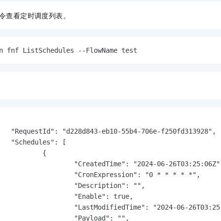
令查看定时调度列表。
n fnf ListSchedules --FlowName test
   "RequestId": "d228d843-eb10-55b4-706e-f250fd313928",

   "Schedules": [

           {

                   "CreatedTime": "2024-06-26T03:25:06Z",
                   "CronExpression": "0 * * * * *",

                   "Description": "",

                   "Enable": true,

                   "LastModifiedTime": "2024-06-26T03:25:
                   "Payload": "",
