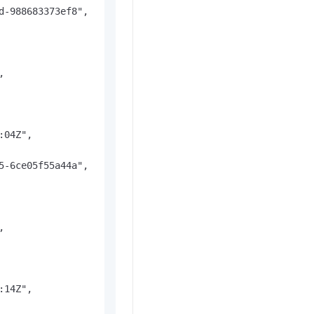
-988683373ef8",



04Z",

-6ce05f55a44a",



14Z",
