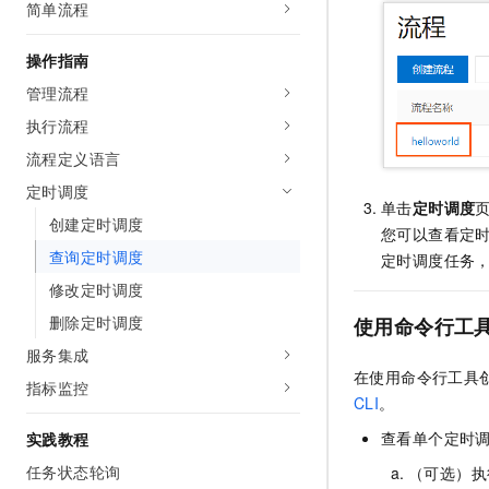
简单流程
AI 产品 免费试用
网络
安全
云开发大赛
Tableau 订阅
1亿+ 大模型 tokens 和 
操作指南
可观测
入门学习赛
中间件
AI空中课堂在线直播课
140+云产品 免费试用
管理流程
大模型服务
上云与迁云
产品新客免费试用，最长1
数据库
执行流程
生态解决方案
千问AI平台-Token Plan
企业出海
大模型ACA认证体验
流程定义语言
大数据计算
助力企业全员 AI 认知与能
行业生态解决方案
定时调度
政企业务
媒体服务
单击
定时调度
千问AI平台-模型体验
开发者生态解决方案
创建定时调度
您可以查看定
在线体验全尺寸、多种模态
企业服务与云通信
查询定时调度
定时调度任务
AI 开发和 AI 应用解决
Happy 系列大模型
修改定时调度
域名与网站
删除定时调度
使用命令行工
终端用户计算
服务集成
在使用命令行工具
Serverless
大模型解决方案
指标监控
CLI
。
开发工具
快速部署 Dify，高效搭建 
查看单个定时
实践教程
迁移与运维管理
任务状态轮询
（可选）执