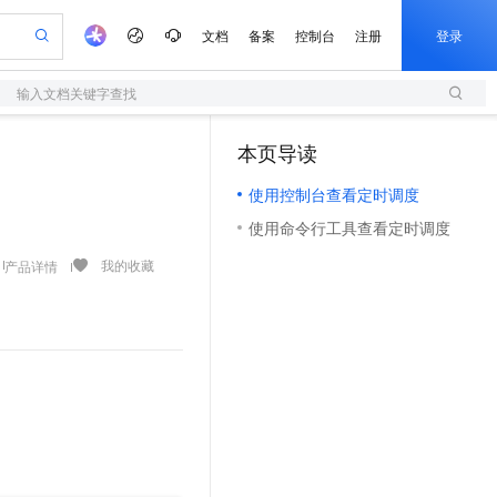
文档
备案
控制台
注册
登录
输入文档关键字查找
验
作计划
器
AI 活动
专业服务
服务伙伴合作计划
开发者社区
加入我们
服务平台百炼
阿里云 OPC 创新助力计划
本页导读
（1）
一站式生成采购清单，支持单品或批量购买
S
io：打造专属 AI 语音助手
S产品伙伴计划（繁花）
峰会
造的大模型服务与应用开发平台
轻量应用服务器
一句话生成原生可编辑精美 PPT 文稿
AI 生产力先锋
Al MaaS 服务伙伴赋能合作
域名
博文
Careers
至高可申请百万元
使用控制台查看定时调度
性可伸缩的云计算服务
开启高性价比 AI 编程新体验
Qwen-Audio-3.0-Realtime 端到端实时语音角色扮演
输入一句话想法, 轻松生成专业的 PPT
先锋实践拓展 AI 生产力的边界
快速构建应用程序和网站，即刻迈出上云第一步
Token 补贴，五大权
计划
海大会
伙伴信用分合作计划
商标
问答
社会招聘
使用命令行工具查看定时调度
益加速 OPC 成功
S
eek-V4-Pro
数字证书管理服务（原SSL证书）
一键部署幻兽帕鲁游戏服务器
飞天发布时刻
HOT
划
备案
电子书
校园招聘
pSeek-V4-Pro
视频创作，一键激活电商全链路生产力
全托管，含MySQL、PostgreSQL、SQL Server、MariaDB多引擎
实现全站HTTPS，呈现可信的WEB访问
一键购买专属联机服务器，轻松开启游戏
所见，即是所愿
我的收藏
产品详情
更多支持
划
公司注册
镜像站
视频生成
语音识别与合成
专属 QwenPaw
短信服务
漫剧工坊：一站式动画创作平台
AI 实训营
HOT
合作伙伴培训与认证
划
上云迁移
的智能体编程平台
站生成，高效打造优质广告素材
从聊天伙伴进化为能主动干活的本地数字员工
快速生产连贯的高质量长漫剧
从基础到进阶，Agent 创客手把手教你
国内短信简单易用，安全可靠，秒级触达，全球覆盖200+国家和地区。
e-1.1-T2V
Qwen3-TTS-Flash
lScope
我要反馈
查询合作伙伴
畅细腻的高质量视频
离线语音合成大模型，多语言方言自适应，低延迟高稳定
n Alibaba Cloud ISV 合作
代维服务
olarDB
建企业门户网站
大数据开发治理平台 DataWorks
10 分钟搭建微信、支付宝小程序
创新加速
ope
登录合作伙伴管理后台
我要建议
站，无忧落地极速上线
以可视化方式快速构建移动和 PC 门户网站
100%兼容MySQL、PostgreSQL，兼容Oracle，支持集中和分布式
高效部署网站，快速应用到小程序
Data Agent 驱动的一站式 Data+AI 开发治理平台
e-1.1-I2V
Cosyvoice-V3-Flash
安全
畅自然，细节丰富
高表现力语音合成大模型，语音克隆听感自然
我要投诉
上云场景组合购
伴
边界网络安全防护产品
漫剧创作，剧本、分镜、视频高效生成
覆盖90%+业务场景，专享组合折扣价
2V
VPN
Fun-ASR