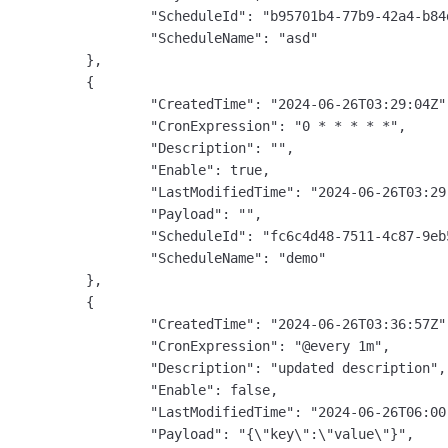
                   "ScheduleId": "b95701b4-77b9-42a4-b84d
                   "ScheduleName": "asd"

           },

           {

                   "CreatedTime": "2024-06-26T03:29:04Z",
                   "CronExpression": "0 * * * * *",

                   "Description": "",

                   "Enable": true,

                   "LastModifiedTime": "2024-06-26T03:29:
                   "Payload": "",

                   "ScheduleId": "fc6c4d48-7511-4c87-9eb5
                   "ScheduleName": "demo"

           },

           {

                   "CreatedTime": "2024-06-26T03:36:57Z",
                   "CronExpression": "@every 1m",

                   "Description": "updated description",

                   "Enable": false,

                   "LastModifiedTime": "2024-06-26T06:00:
                   "Payload": "{\"key\":\"value\"}",
