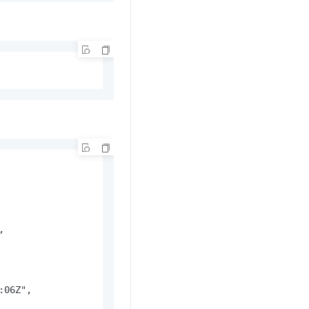


06Z",
