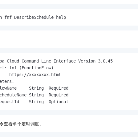
一个 AI 助手
即刻拥有 DeepSeek-R1 满血版
超强辅助，Bol
在企业官网、通讯软件中为客户提供 AI 客服
多种方案随心选，轻松解锁专属 DeepSeek
n fnf DescribeSchedule help
ba Cloud Command Line Interface Version 3.0.45

ct: fnf (FunctionFlow)

    https://xxxxxxxx.html

eters:

lowName     String  Required

cheduleName String  Required

equestId    String  Optional
令查看单个定时调度。