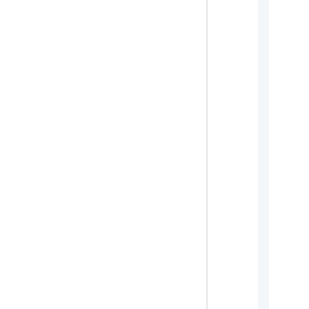
     
     
     
     
     
     
     
     
     
     
     
     
     
     
     
     
     
     
     
     