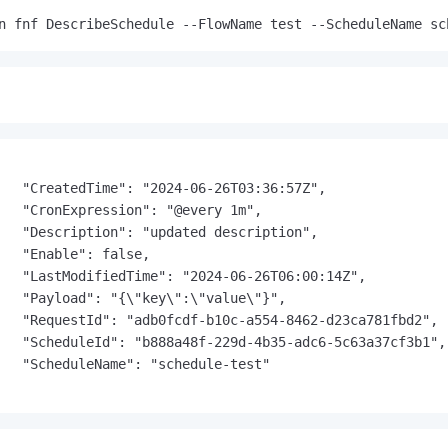
n fnf DescribeSchedule --FlowName test --ScheduleName sc
   "CreatedTime": "2024-06-26T03:36:57Z",

   "CronExpression": "@every 1m",

   "Description": "updated description",

   "Enable": false,

   "LastModifiedTime": "2024-06-26T06:00:14Z",

   "Payload": "{\"key\":\"value\"}",

   "RequestId": "adb0fcdf-b10c-a554-8462-d23ca781fbd2",

   "ScheduleId": "b888a48f-229d-4b35-adc6-5c63a37cf3b1",

   "ScheduleName": "schedule-test"
