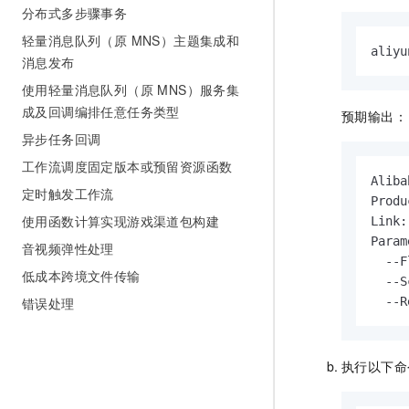
10 分钟在聊天系统中增加
分布式多步骤事务
专有云
轻量消息队列（原 MNS）主题集成和
aliyu
消息发布
使用轻量消息队列（原 MNS）服务集
成及回调编排任意任务类型
预期输出：
异步任务回调
工作流调度固定版本或预留资源函数
Aliba
定时触发工作流
Produ
使用函数计算实现游戏渠道包构建
Link:
Param
音视频弹性处理
  --F
低成本跨境文件传输
  --S
  --R
错误处理
执行以下命