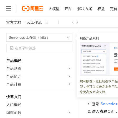
大模型
产品
解决方案
权益
定价
官方文档
云工作流
大模型
产品
解决方案
权益
定价
云市场
伙伴
服务
了解阿里云
精选产品
精选解决方案
普惠上云
产品定价
精选商城
成为销售伙伴
售前咨询
为什么选择阿里云
千问AI平台
云工作流
S
首页
Serverless 工作流（旧版）
了解云产品的定价详情
切换产品系列
大模型服务平台百炼
千问办公，解锁你的工作
普惠上云 官方力荐
分销伙伴
在线服务
网站建设
什么是云计算
大
大模型服务与应用平台
企业级Agent产品，直接
云服务器38元/年起，超
查询定时
咨询伙伴
多端小程序
技术领先
云上成本管理
售后服务
千问大模型
Agency Agents：拥
官方推荐返现计划
大模型
大模型
精选产品
精选解决方案
Salesforce 国际版订阅
稳定可靠
产品概述
管理和优化成本
多元化、高性能、安全可靠
推荐新用户得奖励，单订单
更新时间：
2026-05-20
销售伙伴合作计划
自助服务
产品动态
友盟天域
安全合规
人工智能与机器学习
AI
文本生成
无影云电脑
HappyHorse 打造一
云工开物
本文介绍如何通过
无影生态合作计划
在线服务
产品简介
观测云
分析师报告
随时随地安全接入的云上超
高校专属算力普惠，学生认
计算
互联网应用开发
您可以在下拉框切换本产品
Qwen3.8-Max
HOT
产品计费
Salesforce On Alibaba C
工单服务
能，也可以点击左上角产品
智能体时代全能旗舰模型
Tuya 物联网平台阿里云
研究报告与白皮书
云解析DNS
快速拥有专属 OpenClaw
Consulting Partner 合
使用控制台查
大数据
容器
您更高效阅读文档。
免费试用
短信专区
快速入门
蓝凌 OA
Qwen3.7-Plus
AI 大模型销售与服务生
现代化应用
存储
天池大赛
登录
Serverles
能看、能想、能动手的多模
入门概述
云原生大数据计算服务 Max
解决方案免费试用 新老
电子合同
进入
流程
页面
面向分析的企业级SaaS模
最高领取价值200元试用
编排函数
安全
网络与CDN
AI 算法大赛
Qwen3-VL-Plus
畅捷通