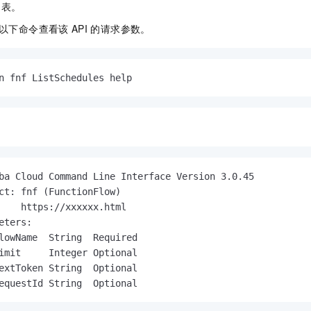
列表。
以下命令查看该
API
的请求参数。
n fnf ListSchedules help
ba Cloud Command Line Interface Version 3.0.45

ct: fnf (FunctionFlow)

    https://xxxxxx.html

eters:

lowName  String  Required

imit     Integer Optional

extToken String  Optional

equestId String  Optional