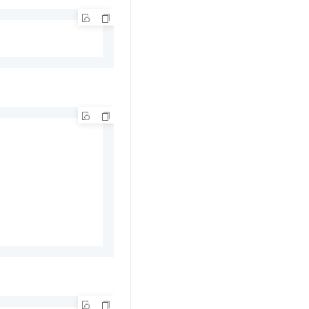
t.diy 一步搞定创意建站
构建大模型应用的安全防护体系
通过自然语言交互简化开发流程,全栈开发支持
通过阿里云安全产品对 AI 应用进行安全防护