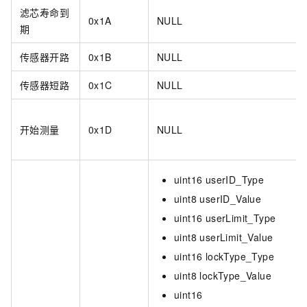
滤芯寿命到
0x1A
NULL
期
传感器开路
0x1B
NULL
传感器短路
0x1C
NULL
开始测量
0x1D
NULL
uint16 userID_Type
uint8 userID_Value
uint16 userLimit_Type
uint8 userLimit_Value
uint16 lockType_Type
uint8 lockType_Value
uint16