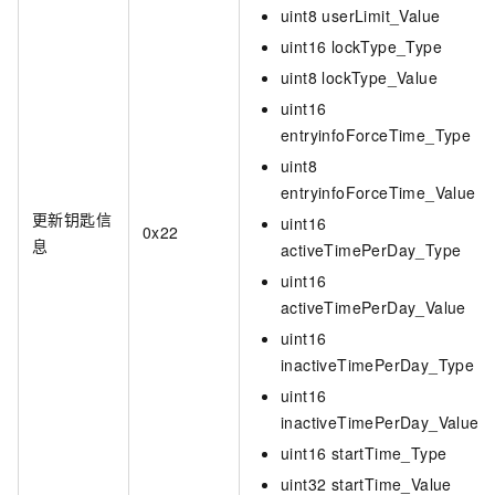
uint8 userLimit_Value
uint16 lockType_Type
uint8 lockType_Value
uint16
entryinfoForceTime_Type
uint8
entryinfoForceTime_Value
更新钥匙信
uint16
0x22
息
activeTimePerDay_Type
uint16
activeTimePerDay_Value
uint16
inactiveTimePerDay_Type
uint16
inactiveTimePerDay_Value
uint16 startTime_Type
uint32 startTime_Value