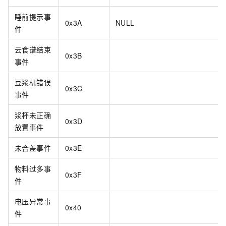
睡前提示事
0x3A
NULL
件
云食谱结束
0x3B
事件
豆浆机错误
0x3C
事件
浆杯未正确
0x3D
放置事件
未合盖事件
0x3E
物料过多事
0x3F
件
电压异常事
0x40
件