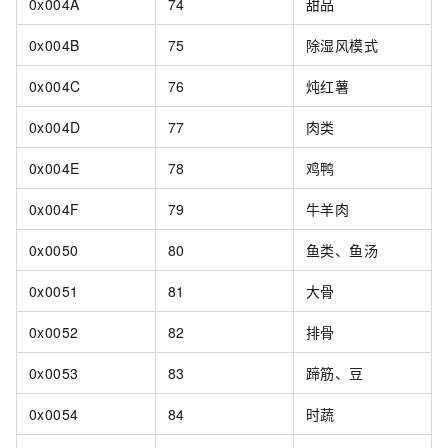
0x004A
74
甜品
0x004B
75
除湿风模式
0x004C
76
炖红薯
0x004D
77
肉类
0x004E
78
鸡鸭
0x004F
79
牛羊肉
0x0050
80
鱼类、鱼汤
0x0051
81
大骨
0x0052
82
排骨
0x0053
83
蹄筋、豆
0x0054
84
时蔬