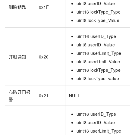
uint8 userID_Value
删除钥匙
0x1F
uint16 lockType_Type
uint8 lockType_Value
uint16 userID_Type
uint8 userID_Value
uint16 userLimit_Type
开锁通知
0x20
uint8 userLimit_Value
uint16 lockType_Type
uint8 lockType_value
布防开门报
0x21
NULL
警
uint16 userID_Type
uint8 userID_Value
uint16 userLimit_Type