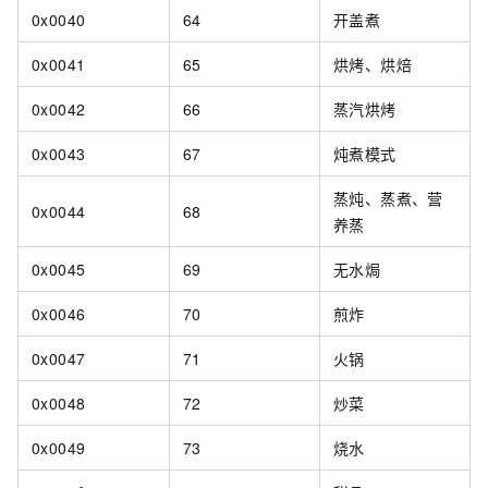
0x0040
64
开盖煮
0x0041
65
烘烤、烘焙
0x0042
66
蒸汽烘烤
0x0043
67
炖煮模式
蒸炖、蒸煮、营
0x0044
68
养蒸
0x0045
69
无水焗
0x0046
70
煎炸
0x0047
71
火锅
0x0048
72
炒菜
0x0049
73
烧水