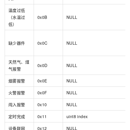
温度过低
（水温过
0x0B
NULL
低）
缺少器件
0x0C
NULL
天然气、煤
0x0D
NULL
气报警
烟雾报警
0x0E
NULL
火警报警
0x0F
NULL
闯入报警
0x10
NULL
定时完成
0x11
uint8 index
设备联网
0x12
NULL