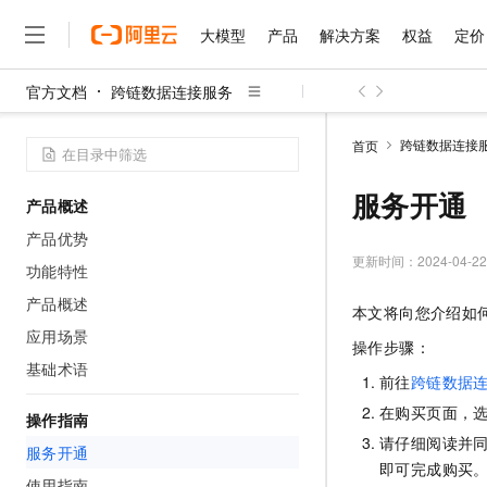
大模型
产品
解决方案
权益
定价
官方文档
跨链数据连接服务
大模型
产品
解决方案
权益
定价
云市场
伙伴
服务
了解阿里云
精选产品
精选解决方案
普惠上云
产品定价
精选商城
成为销售伙伴
售前咨询
为什么选择阿里云
千问AI平台
跨链数据连接
首页
了解云产品的定价详情
大模型服务平台百炼
千问办公，解锁你的工作
普惠上云 官方力荐
分销伙伴
在线服务
网站建设
什么是云计算
大
大模型服务与应用平台
企业级Agent产品，直接
云服务器38元/年起，超
服务开通
产品概述
咨询伙伴
多端小程序
技术领先
云上成本管理
售后服务
千问大模型
Agency Agents：拥
官方推荐返现计划
大模型
产品优势
大模型
精选产品
精选解决方案
Salesforce 国际版订阅
稳定可靠
管理和优化成本
多元化、高性能、安全可靠
推荐新用户得奖励，单订单
更新时间：
2024-04-22
销售伙伴合作计划
功能特性
自助服务
友盟天域
安全合规
人工智能与机器学习
AI
文本生成
无影云电脑
HappyHorse 打造一
云工开物
产品概述
本文将向您介绍如
无影生态合作计划
在线服务
观测云
分析师报告
随时随地安全接入的云上超
高校专属算力普惠，学生认
计算
互联网应用开发
应用场景
Qwen3.8-Max
HOT
操作步骤：
Salesforce On Alibaba C
工单服务
智能体时代全能旗舰模型
Tuya 物联网平台阿里云
研究报告与白皮书
基础术语
云解析DNS
快速拥有专属 OpenClaw
Consulting Partner 合
大数据
容器
前往
跨链数据
免费试用
短信专区
蓝凌 OA
Qwen3.7-Plus
在购买页面，
AI 大模型销售与服务生
操作指南
现代化应用
存储
天池大赛
能看、能想、能动手的多模
云原生大数据计算服务 Max
解决方案免费试用 新老
电子合同
请仔细阅读并
服务开通
面向分析的企业级SaaS模
最高领取价值200元试用
安全
网络与CDN
即可完成购买
AI 算法大赛
Qwen3-VL-Plus
畅捷通
使用指南