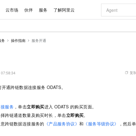
云市场
伙伴
服务
了解阿里云
AI 特惠
数据与 API
成为产品伙伴
企业增值服务
最佳实践
价格计算器
AI 场景体
基础软件
产品伙伴合
阿里云认证
市场活动
配置报价
大模型
服务
操作指南
服务开通
自助选配和估算价格
新方式
域名与网站
睿译宝，AI翻译排版一步到位
智启 AI 普惠权益
产品生态集成认证中心
企业支持计划
云上春晚
千问官方 MaaS 平台，为开发者和 Agent 而生，新用户赠送 1 亿 + tokens 额度
云服务器 EC
Qwen Aud
AI Coding
阿里云Maa
2026 阿里云
为企业打
数据集
Windows
大模型认证
模型
NEW
NEW
交付可用成果
值低价云产品抢先购
提供智能易用的域名与建站服务
上传文档即自动完成翻译和格式还原
至高享 1亿+免费 tokens，加速 Al 应用落地
安全可靠、弹
智能编程，一键
产品生态伙伴
专家技术服务
云上奥运之旅
弹性计算合作
阿里云中企出
手机三要素
宝塔 Linux
全部认证
价格优势
有专属领域专家
对象存储 OSS
GLM-5.2：长任务时代开源旗舰模型
阿里云 OPC 创新助力计划
云数据库 RD
即刻拥有 DeepS
AI 电商营销
产品生态伙伴工作台
企业增值服务台
云栖战略参考
云存储合作计
云栖大会
身份实名认证
CentOS
训练营
推动算力普惠，释放技术红利
的大模型服务
最高返9万
多领域专家智能体,一键组建 AI 虚拟交付团队
至高百万元 Token 补贴，加速一人公司成长
稳定、安全、高性价比、高性能的云存储服务
真正可用的 1M 上下文,一次完成代码全链路开发
轻松解锁专属 Dee
从图文生成到
复制
 07:58:34
云上的中国
数据库合作计
活动全景
短信
Docker
图片和
站式影视创作平台
人工智能平台 PAI
Hermes Agent，打造自进化智能体
Token Plan 模型订阅计划
Qoder
5 分钟轻松部署
AI 广告创作
企业成长
大模型
NEW
信息公告
何开通跨链数据连接服务
ODATS。
看见新力量
云网络合作计
OCR 文字识别
JAVA
级电脑
证享300元代金券
可视化编排打通从文字构思到成片全链路闭环
一站式AI开发、训练和推理服务
自主进化，持久记忆，越用越聪明
Qwen3.8-Max 首发尝鲜，限时加量 10 倍，夜间低至2折
面向真实软件
图文、视频一
Kimi-K3
HappyHors
NEW
魔搭 Mode
loud
服务实践
官网公告
Kimi 最新旗舰模型，长程编程与推理利器
让文字生成流
金融模力时刻
Salesforce O
版
发票查验
全能环境
Qoder CN
Claude Code + GStack 打造工程团队
千问办公，限时限量积分加倍
云原生数据库 P
低代码高效构
AI 建站
NEW
作计划
连接服务
，单击
立即购买
进入
ODATS
的购买页面。
计划
创新中心
魔搭 ModelSc
健康状态
让AI从“聊天伙伴”进化为能干活的“数字员工”
覆盖公网/内网、递归/权威、移动APP等全场景解析服务
安装技能 GStack，拥有专属 AI 工程团队
你的AI工作搭子，覆盖日常办公高频场景
基于千问大模型等，支持代码智能生成、研发智能问答
0 代码专业建
客户案例
天气预报查询
操作系统
Deepseek-v4-pro
HappyHors
选择跨链通道数量及购买时长，单击
立即购买
。
态合作计划
态智能体模型
旗舰 MoE 大模型，百万上下文与顶尖推理能力
图生视频，流
Compute
同享
容器服务 Kubernetes 版 ACK
万小智 AI 建站低至 15元/月
云防火墙
AI 短剧/漫剧
同意跨链数据连接服务的
快递物流查询
《产品服务协议》
和
《服务等级协议》
WordPress
，然后
成为服务伙
高校合作
式云数据仓库
点，立即开启云上创新
提供一站式管理容器应用的 K8s 服务
送.CN域名，送备案服务码
云原生的云上
AI助力短剧
。
GLM-5.2
Wan2.7-T
Ubuntu