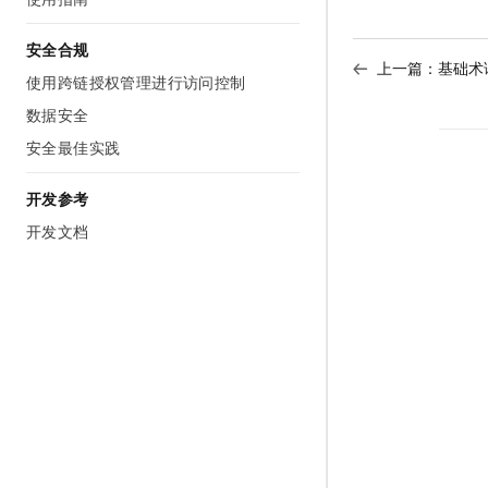
AI 产品 免费试用
网络
安全
云开发大赛
Tableau 订阅
1亿+ 大模型 tokens 和 
安全合规
可观测
入门学习赛
上一篇：
基础术
中间件
AI空中课堂在线直播课
使用跨链授权管理进行访问控制
140+云产品 免费试用
大模型服务
上云与迁云
产品新客免费试用，最长1
数据库
数据安全
生态解决方案
千问AI平台-Token Plan
安全最佳实践
企业出海
大模型ACA认证体验
大数据计算
助力企业全员 AI 认知与能
行业生态解决方案
政企业务
开发参考
媒体服务
千问AI平台-模型体验
开发者生态解决方案
开发文档
在线体验全尺寸、多种模态
企业服务与云通信
AI 开发和 AI 应用解决
Happy 系列大模型
域名与网站
终端用户计算
Serverless
大模型解决方案
开发工具
快速部署 Dify，高效搭建 
迁移与运维管理