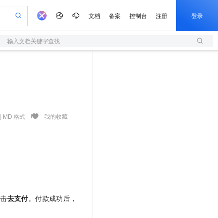
文档
备案
控制台
注册
登录
输入文档关键字查找
验
作计划
器
AI 活动
专业服务
服务伙伴合作计划
开发者社区
加入我们
服务平台百炼
阿里云 OPC 创新助力计划
一站式生成采购清单，支持单品或批量购买
S
io：打造专属 AI 语音助手
S产品伙伴计划（繁花）
峰会
造的大模型服务与应用开发平台
轻量应用服务器
一句话生成原生可编辑精美 PPT 文稿
AI 生产力先锋
Al MaaS 服务伙伴赋能合作
域名
博文
Careers
至高可申请百万元
性可伸缩的云计算服务
开启高性价比 AI 编程新体验
Qwen-Audio-3.0-Realtime 端到端实时语音角色扮演
输入一句话想法, 轻松生成专业的 PPT
先锋实践拓展 AI 生产力的边界
快速构建应用程序和网站，即刻迈出上云第一步
Token 补贴，五大权
计划
海大会
伙伴信用分合作计划
商标
问答
社会招聘
益加速 OPC 成功
S
eek-V4-Pro
数字证书管理服务（原SSL证书）
一键部署幻兽帕鲁游戏服务器
飞天发布时刻
HOT
划
备案
电子书
校园招聘
pSeek-V4-Pro
视频创作，一键激活电商全链路生产力
全托管，含MySQL、PostgreSQL、SQL Server、MariaDB多引擎
实现全站HTTPS，呈现可信的WEB访问
一键购买专属联机服务器，轻松开启游戏
所见，即是所愿
 MD 格式
我的收藏
更多支持
划
公司注册
镜像站
视频生成
语音识别与合成
专属 QwenPaw
短信服务
漫剧工坊：一站式动画创作平台
AI 实训营
HOT
合作伙伴培训与认证
划
上云迁移
的智能体编程平台
站生成，高效打造优质广告素材
从聊天伙伴进化为能主动干活的本地数字员工
快速生产连贯的高质量长漫剧
从基础到进阶，Agent 创客手把手教你
国内短信简单易用，安全可靠，秒级触达，全球覆盖200+国家和地区。
e-1.1-T2V
Qwen3-TTS-Flash
lScope
我要反馈
查询合作伙伴
畅细腻的高质量视频
离线语音合成大模型，多语言方言自适应，低延迟高稳定
n Alibaba Cloud ISV 合作
代维服务
olarDB
建企业门户网站
大数据开发治理平台 DataWorks
10 分钟搭建微信、支付宝小程序
创新加速
ope
登录合作伙伴管理后台
我要建议
站，无忧落地极速上线
以可视化方式快速构建移动和 PC 门户网站
100%兼容MySQL、PostgreSQL，兼容Oracle，支持集中和分布式
高效部署网站，快速应用到小程序
Data Agent 驱动的一站式 Data+AI 开发治理平台
e-1.1-I2V
Cosyvoice-V3-Flash
安全
畅自然，细节丰富
高表现力语音合成大模型，语音克隆听感自然
我要投诉
上云场景组合购
单击
去支付
。付款成功后，
伴
边界网络安全防护产品
漫剧创作，剧本、分镜、视频高效生成
覆盖90%+业务场景，专享组合折扣价
2V
VPN
Fun-ASR