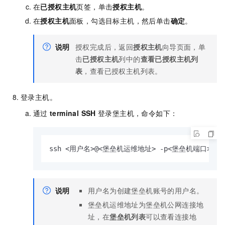
在
已授权主机
页签，单击
授权主机
。
在
授权主机
面板，勾选目标主机，然后单击
确定
。
说明
授权完成后，返回
授权主机
向导页面，单
击
已授权主机
列中的
查看已授权主机列
表
，查看已授权主机列表。
登录主机。
通过
terminal SSH
登录堡主机，命令如下：
ssh <用户名>@<堡垒机运维地址> -p<堡垒机端口>
说明
用户名为创建堡垒机账号的用户名。
堡垒机运维地址为堡垒机公网连接地
址，在
堡垒机列表
可以查看连接地