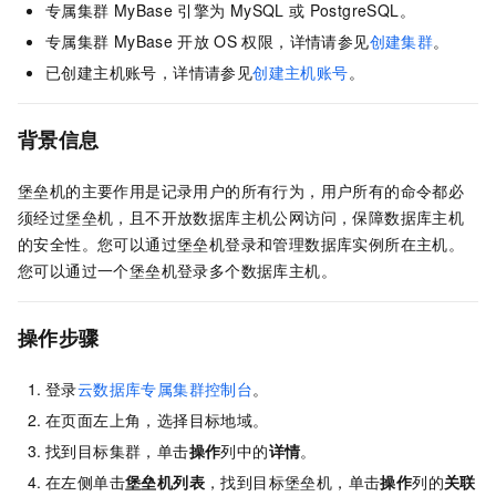
专属集群
MyBase
引擎为
MySQL
或
PostgreSQL。
专属集群
MyBase
开放
OS
权限，详情请参见
创建集群
。
已创建主机账号，详情请参见
创建主机账号
。
背景信息
堡垒机的主要作用是记录用户的所有行为，用户所有的命令都必
须经过堡垒机，且不开放数据库主机公网访问，保障数据库主机
的安全性。您可以通过堡垒机登录和管理数据库实例所在主机。
您可以通过一个堡垒机登录多个数据库主机。
操作步骤
登录
云数据库专属集群控制台
。
在页面左上角，选择目标地域。
找到目标集群，单击
操作
列中的
详情
。
在左侧单击
堡垒机列表
，找到目标堡垒机，单击
操作
列的
关联