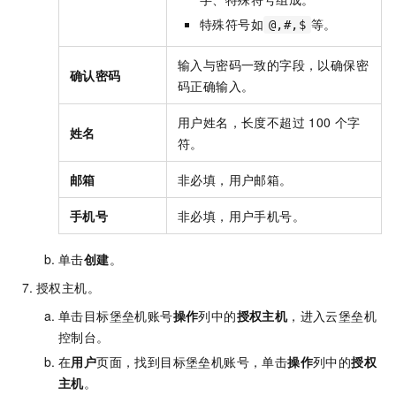
特殊符号如
等。
@,#,$
输入与密码一致的字段，以确保密
确认密码
码正确输入。
用户姓名，长度不超过
100
个字
姓名
符。
邮箱
非必填，用户邮箱。
手机号
非必填，用户手机号。
单击
创建
。
授权主机。
单击目标堡垒机账号
操作
列中的
授权主机
，进入云堡垒机
控制台。
在
用户
页面，找到目标堡垒机账号，单击
操作
列中的
授权
主机
。