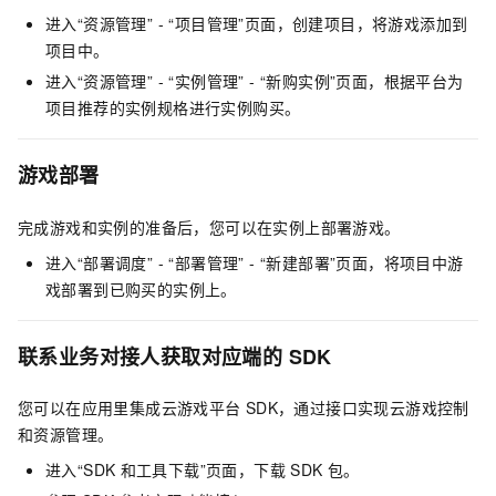
进入“资源管理” - “项目管理”页面，创建项目，将游戏添加到
项目中。
进入“资源管理” - “实例管理” - “新购实例”页面，根据平台为
项目推荐的实例规格进行实例购买。
游戏部署
完成游戏和实例的准备后，您可以在实例上部署游戏。
进入“部署调度” - “部署管理” - “新建部署”页面，将项目中游
戏部署到已购买的实例上。
联系业务对接人获取对应端的
SDK
您可以在应用里集成云游戏平台
SDK，通过接口实现云游戏控制
和资源管理。
进入“SDK
和工具下载”页面，下载
SDK
包。