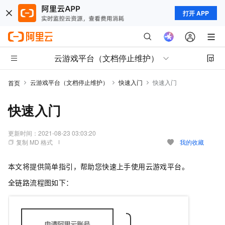
打开 APP
云游戏平台（文档停止维护）
云游戏平台（文档停止维护）
快速入门
快速入门
首页
快速入门
更新时间：
2021-08-23 03:03:20
复制 MD 格式
我的收藏
本文将提供简单指引，帮助您快速上手使用云游戏平台。
全链路流程图如下：