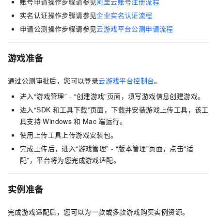
账号申请操作步骤请参见
阿里云账号注册流程
实名认证操作步骤请参见
企业实名认证流程
申请公测操作步骤请参见
云游戏平台公测申请流程
游戏准备
通过公测审批后，您可以登录
云游戏平台控制台
。
进入“游戏管理” - “创建游戏”页面，填写游戏信息创建游戏。
进入“SDK
和工具下载”页面，下载并安装游戏上传工具，该工
具支持
Windows
和
Mac
端运行。
使用上传工具上传游戏安装包。
完成上传后，进入“游戏管理” - “版本管理”页面，点击“适
配”，平台将为您完成游戏适配。
实例准备
完成游戏适配后，您可以为一款或多款游戏购买实例资源。