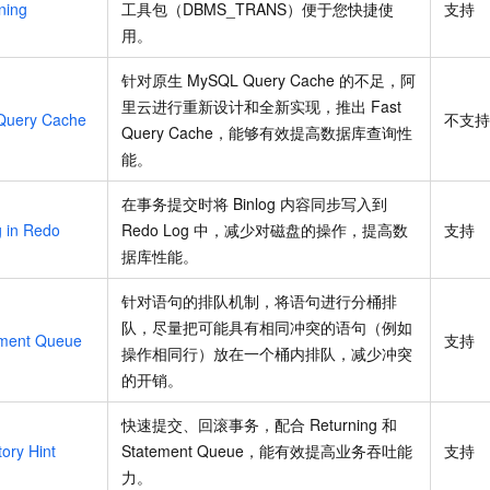
ning
工具包（DBMS_TRANS）便于您快捷使
支持
一个 AI 助手
即刻拥有 DeepSeek-R1 满血版
超强辅助，Bol
用。
在企业官网、通讯软件中为客户提供 AI 客服
多种方案随心选，轻松解锁专属 DeepSeek
针对原生
MySQL Query Cache
的不足，阿
里云进行重新设计和全新实现，推出
Fast
Query Cache
不支持
Query Cache，能够有效提高数据库查询性
能。
在事务提交时将
Binlog
内容同步写入到
g in Redo
Redo Log
中，减少对磁盘的操作，提高数
支持
据库性能。
针对语句的排队机制，将语句进行分桶排
队，尽量把可能具有相同冲突的语句（例如
ement Queue
支持
操作相同行）放在一个桶内排队，减少冲突
的开销。
快速提交、回滚事务，配合
Returning
和
tory Hint
Statement Queue，能有效提高业务吞吐能
支持
力。