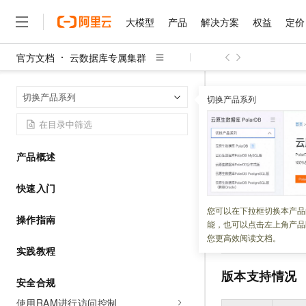
大模型
产品
解决方案
权益
定价
官方文档
云数据库专属集群
大模型
产品
解决方案
权益
定价
云市场
伙伴
服务
了解阿里云
精选产品
精选解决方案
普惠上云
产品定价
精选商城
成为销售伙伴
售前咨询
为什么选择阿里云
千问AI平台
AliSQL
首页
切换产品系列
了解云产品的定价详情
切换产品系列
大模型服务平台百炼
千问办公，解锁你的工作
普惠上云 官方力荐
分销伙伴
在线服务
网站建设
什么是云计算
大
大模型服务与应用平台
企业级Agent产品，直接
云服务器38元/年起，超
AliSQL
咨询伙伴
多端小程序
技术领先
云上成本管理
售后服务
千问大模型
Agency Agents：拥
官方推荐返现计划
大模型
大模型
精选产品
精选解决方案
Salesforce 国际版订阅
稳定可靠
产品概述
管理和优化成本
多元化、高性能、安全可靠
推荐新用户得奖励，单订单
更新时间：
2023-04-03
销售伙伴合作计划
自助服务
友盟天域
安全合规
人工智能与机器学习
AI
文本生成
快速入门
无影云电脑
HappyHorse 打造一
云工开物
本文介绍专属集群
无影生态合作计划
在线服务
观测云
分析师报告
随时随地安全接入的云上超
高校专属算力普惠，学生认
计算
互联网应用开发
您可以在下拉框切换本产品
Qwen3.8-Max
HOT
专属集群内的
MyS
操作指南
Salesforce On Alibaba C
工单服务
能，也可以点击左上角产品
智能体时代全能旗舰模型
Tuya 物联网平台阿里云
研究报告与白皮书
云解析DNS
快速拥有专属 OpenClaw
级的安全、备份、
Consulting Partner 合
大数据
容器
您更高效阅读文档。
免费试用
短信专区
实践教程
蓝凌 OA
Qwen3.7-Plus
AI 大模型销售与服务生
现代化应用
存储
天池大赛
能看、能想、能动手的多模
版本支持情况
云原生大数据计算服务 Max
解决方案免费试用 新老
电子合同
安全合规
面向分析的企业级SaaS模
最高领取价值200元试用
安全
网络与CDN
AI 算法大赛
Qwen3-VL-Plus
使用RAM进行访问控制
畅捷通