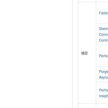
Faste
State
Concu
Contr
稳定
Perfo
Purge
Async
Perf
Insigh