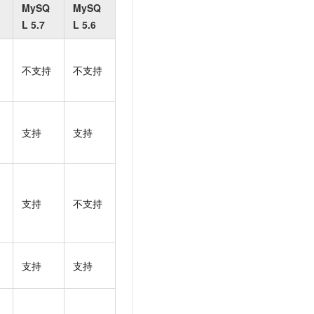
文戏情感细腻自然，动作戏激烈拳拳到肉，实现更强表演能力
支持中英文自由切换，具备更强的噪声鲁棒性
MySQ
MySQ
云聚AI 严选权益
SSL 证书
L 5.7
L 5.6
，一键激活高效办公新体验
精选AI产品，从模型到应用全链提效
堡垒机
AI 用量加速计划
应用
防火墙
不支持
不支持
、识别商机，让客服更高效、服务更出色。
新老同享，达量后返
千问办公
主机安全
NEW
的智能体编程平台
一站式AI生产力平台
AI 应用及服务市场
支持
支持
伶鹊
企业级人与Agent协作平台，接入和调度多个数字员工
智能客服平台，对话机器人、对话分析、智能外呼
AI 应用
大模型服务平台百炼 - 全妙
大模型
应用创作平台
多模态内容创作工具，已接入 DeepSeek
支持
不支持
自然语言处理
数据标注
机器学习
支持
支持
息提取
与 AI 智能体进行实时音视频通话
从文本、图片、视频中提取结构化的属性信息
构建支持视频理解的 AI 音视频实时通话应用