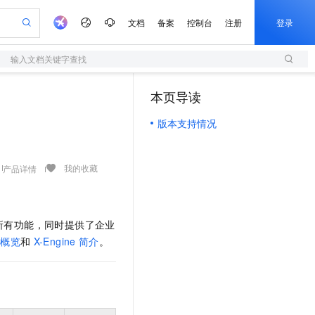
文档
备案
控制台
注册
登录
输入文档关键字查找
验
作计划
器
AI 活动
专业服务
服务伙伴合作计划
开发者社区
加入我们
服务平台百炼
阿里云 OPC 创新助力计划
本页导读
（1）
一站式生成采购清单，支持单品或批量购买
S
io：打造专属 AI 语音助手
S产品伙伴计划（繁花）
峰会
造的大模型服务与应用开发平台
轻量应用服务器
一句话生成原生可编辑精美 PPT 文稿
AI 生产力先锋
Al MaaS 服务伙伴赋能合作
域名
博文
Careers
至高可申请百万元
版本支持情况
性可伸缩的云计算服务
开启高性价比 AI 编程新体验
Qwen-Audio-3.0-Realtime 端到端实时语音角色扮演
输入一句话想法, 轻松生成专业的 PPT
先锋实践拓展 AI 生产力的边界
快速构建应用程序和网站，即刻迈出上云第一步
Token 补贴，五大权
计划
海大会
伙伴信用分合作计划
商标
问答
社会招聘
益加速 OPC 成功
S
eek-V4-Pro
数字证书管理服务（原SSL证书）
一键部署幻兽帕鲁游戏服务器
飞天发布时刻
HOT
划
备案
电子书
校园招聘
pSeek-V4-Pro
视频创作，一键激活电商全链路生产力
全托管，含MySQL、PostgreSQL、SQL Server、MariaDB多引擎
实现全站HTTPS，呈现可信的WEB访问
一键购买专属联机服务器，轻松开启游戏
所见，即是所愿
我的收藏
产品详情
更多支持
划
公司注册
镜像站
视频生成
语音识别与合成
专属 QwenPaw
短信服务
漫剧工坊：一站式动画创作平台
AI 实训营
HOT
合作伙伴培训与认证
划
上云迁移
的智能体编程平台
站生成，高效打造优质广告素材
从聊天伙伴进化为能主动干活的本地数字员工
快速生产连贯的高质量长漫剧
从基础到进阶，Agent 创客手把手教你
国内短信简单易用，安全可靠，秒级触达，全球覆盖200+国家和地区。
e-1.1-T2V
Qwen3-TTS-Flash
lScope
我要反馈
所有功能，同时提供了企业
查询合作伙伴
畅细腻的高质量视频
离线语音合成大模型，多语言方言自适应，低延迟高稳定
n Alibaba Cloud ISV 合作
代维服务
olarDB
建企业门户网站
大数据开发治理平台 DataWorks
10 分钟搭建微信、支付宝小程序
能概览
和
X-Engine
简介
。
创新加速
ope
登录合作伙伴管理后台
我要建议
站，无忧落地极速上线
以可视化方式快速构建移动和 PC 门户网站
100%兼容MySQL、PostgreSQL，兼容Oracle，支持集中和分布式
高效部署网站，快速应用到小程序
Data Agent 驱动的一站式 Data+AI 开发治理平台
e-1.1-I2V
Cosyvoice-V3-Flash
安全
畅自然，细节丰富
高表现力语音合成大模型，语音克隆听感自然
我要投诉
上云场景组合购
伴
边界网络安全防护产品
漫剧创作，剧本、分镜、视频高效生成
覆盖90%+业务场景，专享组合折扣价
2V
VPN
Fun-ASR