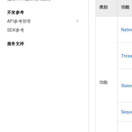
AI 产品 免费试用
网络
安全
云开发大赛
类别
功能
Tableau 订阅
1亿+ 大模型 tokens 和 
开发参考
可观测
入门学习赛
中间件
AI空中课堂在线直播课
API参考管理
140+云产品 免费试用
大模型服务
上云与迁云
Nativ
SDK参考
产品新客免费试用，最长1
数据库
生态解决方案
千问AI平台-Token Plan
企业出海
大模型ACA认证体验
大数据计算
服务支持
助力企业全员 AI 认知与能
行业生态解决方案
政企业务
媒体服务
Threa
千问AI平台-模型体验
开发者生态解决方案
在线体验全尺寸、多种模态
企业服务与云通信
AI 开发和 AI 应用解决
Happy 系列大模型
域名与网站
功能
State
终端用户计算
Serverless
大模型解决方案
Sequ
开发工具
快速部署 Dify，高效搭建 
迁移与运维管理