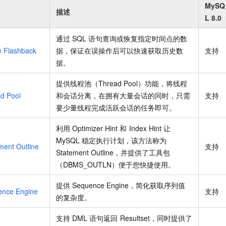
服务生态伙伴
视觉 Coding、空间感知、多模态思考等全面升级
1M上下文，专为长程任务能力而生
云工开物
MySQ
企业应用
Night Plan 支持 Qwen 3.8-Max
AI 办公
NEW
描述
Red Hat
L 8.0
30+ 款产品免费体验
夜间 5 折，Qwen/Meoo/TokenPlan 客户专享
AI智能应用
科研合作
ERP
堂（旗舰版）
SUSE
通过
SQL
语句查询或恢复指定时间点的数
智能客服
AI 应用构建
大模型原生
CRM
e Flashback
据，保证在误操作后可以快速获取历史数
支持
2个月
自动承接线索
建站小程序
据。
Qoder
大模型服务平台百炼-应用模版
OA 办公系统
HOT
NEW
面向真实软件
个人版上线、团队版降价；千问3.8-Max首发发尝鲜
丰富多元化的应用模版和解决方案
力提升
提供线程池（Thread Pool）功能，将线程
财税管理
模板建站
d Pool
和会话分离，在拥有大量会话的同时，只需
支持
万有无界
大模型服务平台百炼-智能体
400电话
定制建站
要少量线程完成活跃会话的任务即可。
的模型效果
灵活可视化地构建企业级 Agent
方案
广告营销
模板小程序
秒悟
人工智能平台 PAI
利用
Optimizer Hint
和
Index Hint
让
定制小程序
云端极速 AI 
新一代 AI 视频生成模型，深度适配广告营销等场景
AI Native 的算法工程平台，一站式完成建模、训练、推理服务部署
MySQL
稳定执行计划，该方法称为
ment Outline
支持
Statement Outline，并提供了工具包
APP 开发
（DBMS_OUTLN）便于您快捷使用。
建站系统
提供
Sequence Engine，简化获取序列值
ence Engine
支持
的复杂度。
AI 应用
10分钟微调：让0.6B模型媲美235B模型
多模态数据信
依托云原生高可用架构,实现Dify私有化部署
用1%尺寸在特定领域达到大模型90%以上效果
支持
DML
语句返回
Resultset，同时提供了