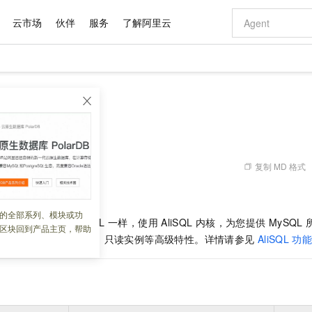
云市场
伙伴
服务
了解阿里云
AI 特惠
数据与 API
成为产品伙伴
企业增值服务
最佳实践
价格计算器
AI 场景体
基础软件
产品伙伴合
阿里云认证
市场活动
配置报价
大模型
自助选配和估算价格
新方式
域名与网站
睿译宝，AI翻译排版一步到位
智启 AI 普惠权益
产品生态集成认证中心
企业支持计划
云上春晚
千问官方 MaaS 平台，为开发者和 Agent 而生，新用户赠送 1 亿 + tokens 额度
云服务器 EC
Qwen Aud
AI Coding
阿里云Maa
2026 阿里云
为企业打
数据集
Windows
大模型认证
模型
NEW
NEW
交付可用成果
值低价云产品抢先购
提供智能易用的域名与建站服务
上传文档即自动完成翻译和格式还原
至高享 1亿+免费 tokens，加速 Al 应用落地
安全可靠、弹
智能编程，一键
产品生态伙伴
专家技术服务
云上奥运之旅
弹性计算合作
阿里云中企出
手机三要素
宝塔 Linux
全部认证
价格优势
有专属领域专家
对象存储 OSS
GLM-5.2：长任务时代开源旗舰模型
阿里云 OPC 创新助力计划
云数据库 RD
即刻拥有 DeepS
AI 电商营销
产品生态伙伴工作台
企业增值服务台
云栖战略参考
云存储合作计
云栖大会
身份实名认证
CentOS
训练营
推动算力普惠，释放技术红利
的大模型服务
最高返9万
多领域专家智能体,一键组建 AI 虚拟交付团队
至高百万元 Token 补贴，加速一人公司成长
稳定、安全、高性价比、高性能的云存储服务
真正可用的 1M 上下文,一次完成代码全链路开发
轻松解锁专属 Dee
从图文生成到
复制 MD 格式
 02:00:04
云上的中国
数据库合作计
活动全景
短信
Docker
图片和
站式影视创作平台
人工智能平台 PAI
Hermes Agent，打造自进化智能体
Token Plan 模型订阅计划
Qoder
5 分钟轻松部署
AI 广告创作
企业成长
大模型
NEW
信息公告
AliSQL
的内核优势。
看见新力量
云网络合作计
OCR 文字识别
JAVA
级电脑
证享300元代金券
可视化编排打通从文字构思到成片全链路闭环
一站式AI开发、训练和推理服务
自主进化，持久记忆，越用越聪明
Qwen3.8-Max 首发尝鲜，限时加量 10 倍，夜间低至2折
面向真实软件
图文、视频一
的全部系列、模块或功
Kimi-K3
HappyHors
NEW
魔搭 Mode
QL
实例和
RDS MySQL
一样，使用
AliSQL
内核，为您提供
MySQL
loud
服务实践
官网公告
区块回到产品主页，帮助
Kimi 最新旗舰模型，长程编程与推理利器
让文字生成流
金融模力时刻
Salesforce O
版
发票查验
全能环境
Qoder CN
Claude Code + GStack 打造工程团队
千问办公，限时限量积分加倍
云原生数据库 P
低代码高效构
AI 建站
NEW
恢复、监控、性能优化、只读实例等高级特性。详情请参见
AliSQL
功
作计划
计划
创新中心
魔搭 ModelSc
健康状态
让AI从“聊天伙伴”进化为能干活的“数字员工”
覆盖公网/内网、递归/权威、移动APP等全场景解析服务
安装技能 GStack，拥有专属 AI 工程团队
你的AI工作搭子，覆盖日常办公高频场景
基于千问大模型等，支持代码智能生成、研发智能问答
0 代码专业建
客户案例
天气预报查询
操作系统
Deepseek-v4-pro
HappyHors
态合作计划
态智能体模型
旗舰 MoE 大模型，百万上下文与顶尖推理能力
图生视频，流
Compute
同享
容器服务 Kubernetes 版 ACK
万小智 AI 建站低至 15元/月
云防火墙
AI 短剧/漫剧
快递物流查询
WordPress
成为服务伙
高校合作
式云数据仓库
点，立即开启云上创新
提供一站式管理容器应用的 K8s 服务
送.CN域名，送备案服务码
云原生的云上
AI助力短剧
GLM-5.2
Wan2.7-T
Ubuntu