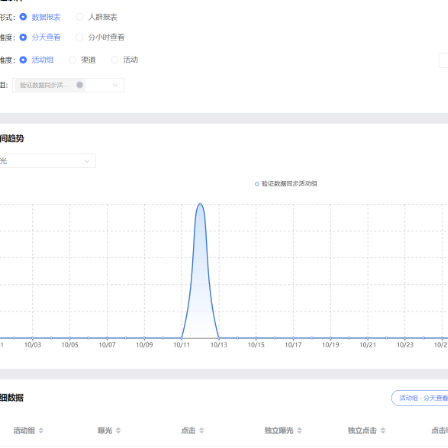
服务生态伙伴
视觉 Coding、空间感知、多模态思考等全面升级
1M上下文，专为长程任务能力而生
云工开物
企业应用
Night Plan 支持 Qwen 3.8-Max
AI 办公
NEW
Red Hat
30+ 款产品免费体验
夜间 5 折，Qwen/Meoo/TokenPlan 客户专享
AI智能应用
科研合作
ERP
堂（旗舰版）
SUSE
智能客服
AI 应用构建
大模型原生
CRM
2个月
自动承接线索
建站小程序
Qoder
大模型服务平台百炼-应用模版
OA 办公系统
HOT
NEW
面向真实软件
个人版上线、团队版降价；千问3.8-Max首发发尝鲜
丰富多元化的应用模版和解决方案
力提升
财税管理
模板建站
万有无界
大模型服务平台百炼-智能体
400电话
定制建站
的模型效果
灵活可视化地构建企业级 Agent
方案
广告营销
模板小程序
秒悟
人工智能平台 PAI
定制小程序
云端极速 AI 
新一代 AI 视频生成模型，深度适配广告营销等场景
AI Native 的算法工程平台，一站式完成建模、训练、推理服务部署
APP 开发
建站系统
AI 应用
10分钟微调：让0.6B模型媲美235B模型
多模态数据信
依托云原生高可用架构,实现Dify私有化部署
用1%尺寸在特定领域达到大模型90%以上效果