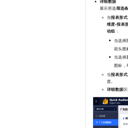
详细数据
展示所选
筛选
当
报表形式
维度-报表
动组
：
当选择
箭头图
当选择
图标，
当
报表形式
度。
详细数据
区