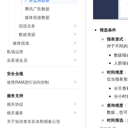
广告监测数据
10 分钟在聊天系统中增加
专有云
腾讯广告数据
媒体投放数据
回流任务
筛选条件
数据资源
报表形式
：
媒体投放
对于不同的
私域运营
数据报
全渠道会员
人群报
时间维度
：
安全合规
仅当报表形
使用RAM进行访问控制
分天查
服务支持
分小时
相关协议
查询维度
：
数据，也可
相关服务
时间筛选
：
关于短信签名实名制报备公告