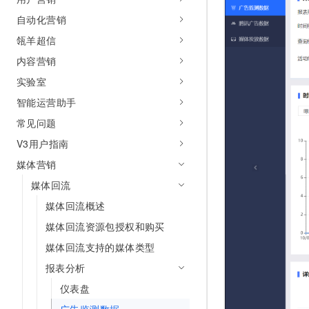
AI 产品 免费试用
网络
安全
云开发大赛
自动化营销
Tableau 订阅
1亿+ 大模型 tokens 和 
瓴羊超信
可观测
入门学习赛
中间件
AI空中课堂在线直播课
140+云产品 免费试用
大模型服务
内容营销
上云与迁云
产品新客免费试用，最长1
数据库
实验室
生态解决方案
千问AI平台-Token Plan
企业出海
大模型ACA认证体验
大数据计算
智能运营助手
助力企业全员 AI 认知与能
行业生态解决方案
常见问题
政企业务
媒体服务
千问AI平台-模型体验
开发者生态解决方案
V3用户指南
在线体验全尺寸、多种模态
企业服务与云通信
媒体营销
AI 开发和 AI 应用解决
Happy 系列大模型
域名与网站
媒体回流
媒体回流概述
终端用户计算
媒体回流资源包授权和购买
Serverless
大模型解决方案
媒体回流支持的媒体类型
开发工具
报表分析
快速部署 Dify，高效搭建 
仪表盘
迁移与运维管理