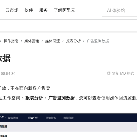
云市场
伙伴
服务
了解阿里云
AI 特惠
数据与 API
成为产品伙伴
企业增值服务
最佳实践
价格计算器
AI 场景体
基础软件
产品伙伴合
阿里云认证
市场活动
配置报价
大模型
操作指南
媒体营销
媒体回流
报表分析
广告监测数据
自助选配和估算价格
步到位
域名与网站
智启 AI 普惠权益
产品生态集成认证中心
企业支持计划
云上春晚
Qwen Audio：打造专属 AI 语音助手
千问官方 MaaS 平台，为开发者和 Agent 而生，新用户赠送 1 亿 + tokens 额度
云服务器 EC
一句话生成原生
AI Coding
阿里云Maa
2026 阿里云
为企业打
数据集
Windows
大模型认证
模型
NEW
NEW
格式还原
值低价云产品抢先购
提供智能易用的域名与建站服务
至高享 1亿+免费 tokens，加速 Al 应用落地
Qwen-Audio-3.0-Realtime 端到端实时语音角色扮演
安全可靠、弹
输入一句话想法,
智能编程，一键
数据
产品生态伙伴
专家技术服务
云上奥运之旅
弹性计算合作
阿里云中企出
手机三要素
宝塔 Linux
全部认证
价格优势
开源旗舰模型
对象存储 OSS
即刻拥有 DeepSeek-V4-Pro
阿里云 OPC 创新助力计划
云数据库 RD
一键部署幻兽
AI 电商营销
产品生态伙伴工作台
企业增值服务台
云栖战略参考
云存储合作计
云栖大会
身份实名认证
CentOS
训练营
推动算力普惠，释放技术红利
的大模型服务
最高返9万
真正可用的 1M 上下文,一次完成代码全链路开发
轻松解锁专属 DeepSeek-V4-Pro
至高百万元 Token 补贴，加速一人公司成长
稳定、安全、高性价比、高性能的云存储服务
一键购买专属
从图文生成到
复制 MD 格式
 08:54:30
云上的中国
数据库合作计
活动全景
短信
Docker
图片和
自进化智能体
人工智能平台 PAI
5 分钟轻松部署专属 QwenPaw
Token Plan 模型订阅计划
Qoder
高效搭建 AI
AI 广告创作
企业成长
大模型
NEW
HOT
信息公告
开放，不在面向新客户售卖
看见新力量
云网络合作计
OCR 文字识别
JAVA
级电脑
越聪明
证享300元代金券
一站式AI开发、训练和推理服务
Qwen3.8-Max 首发尝鲜，限时加量 10 倍，夜间低至2折
从聊天伙伴进化为能主动干活的本地数字员工
面向真实软件
图文、视频一
Kimi-K3
HappyHors
NEW
魔搭 Mode
在工作空间 >
报表分析
>
广告监测数据
，您可以查看使用媒体回流监测
loud
服务实践
官网公告
Kimi 最新旗舰模型，长程编程与推理利器
让文字生成流
金融模力时刻
Salesforce O
版
发票查验
全能环境
Qoder CN
Claude Code + GStack 打造工程团队
千问办公，限时限量积分加倍
云原生数据库 P
低代码高效构
AI 建站
NEW
作计划
计划
创新中心
魔搭 ModelSc
健康状态
让AI从“聊天伙伴”进化为能干活的“数字员工”
覆盖公网/内网、递归/权威、移动APP等全场景解析服务
安装技能 GStack，拥有专属 AI 工程团队
你的AI工作搭子，覆盖日常办公高频场景
基于千问大模型等，支持代码智能生成、研发智能问答
0 代码专业建
客户案例
天气预报查询
操作系统
Deepseek-v4-pro
HappyHors
态合作计划
态智能体模型
旗舰 MoE 大模型，百万上下文与顶尖推理能力
图生视频，流
Compute
同享
容器服务 Kubernetes 版 ACK
万小智 AI 建站低至 15元/月
云防火墙
AI 短剧/漫剧
快递物流查询
WordPress
成为服务伙
高校合作
式云数据仓库
点，立即开启云上创新
提供一站式管理容器应用的 K8s 服务
送.CN域名，送备案服务码
云原生的云上
AI助力短剧
GLM-5.2
Wan2.7-T
Ubuntu