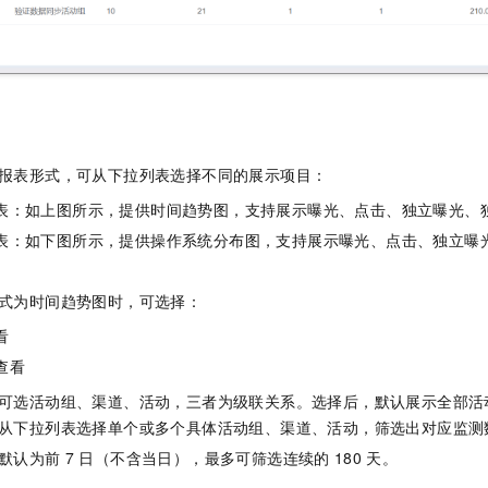
一个 AI 助手
即刻拥有 DeepSeek-R1 满血版
超强辅助，Bol
在企业官网、通讯软件中为客户提供 AI 客服
多种方案随心选，轻松解锁专属 DeepSeek
报表形式，可从下拉列表选择不同的展示项目：
表：如上图所示，提供时间趋势图，支持展示曝光、点击、独立曝光、
表：如下图所示，提供操作系统分布图，支持展示曝光、点击、独立曝
式为时间趋势图时，可选择：
看
查看
可选活动组、渠道、活动，三者为级联关系。选择后，默认展示全部活
从下拉列表选择单个或多个具体活动组、渠道、活动，筛选出对应监测
默认为前
7
日（不含当日），最多可筛选连续的
180
天。