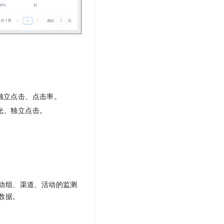
t.diy 一步搞定创意建站
构建大模型应用的安全防护体系
通过自然语言交互简化开发流程,全栈开发支持
通过阿里云安全产品对 AI 应用进行安全防护
独立点击、点击率。
光、独立点击。
动组、渠道、活动的监测
数据。