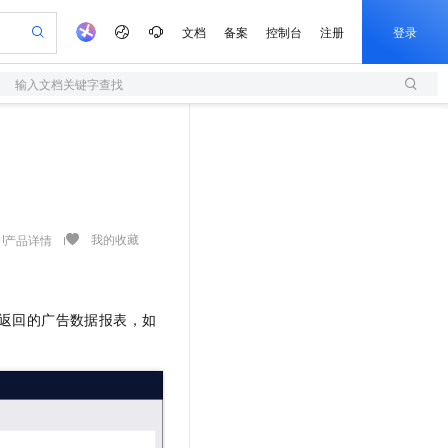
文档
备案
控制台
注册
登录
输入文档关键字查找
验
作计划
器
AI 活动
专业服务
服务伙伴合作计划
开发者社区
加入我们
服务平台百炼
阿里云 OPC 创新助力计划
一站式生成采购清单，支持单品或批量购买
S
可编辑精美 PPT 文稿
S产品伙伴计划（繁花）
峰会
造的大模型服务与应用开发平台
轻量应用服务器
Agency Agents：拥有专属领域专家
AI 生产力先锋
Al MaaS 服务伙伴赋能合作
域名
博文
Careers
至高可申请百万元
性可伸缩的云计算服务
 轻松生成专业的 PPT
开启高性价比 AI 编程新体验
先锋实践拓展 AI 生产力的边界
快速构建应用程序和网站，即刻迈出上云第一步
多领域专家智能体,一键组建 AI 虚拟交付团队
Token 补贴，五大权
计划
海大会
伙伴信用分合作计划
商标
问答
社会招聘
益加速 OPC 成功
S
帕鲁游戏服务器
数字证书管理服务（原SSL证书）
HappyHorse 打造一站式影视创作平台
飞天发布时刻
HOT
划
备案
电子书
校园招聘
联机服务器，轻松开启游戏
视频创作，一键激活电商全链路生产力
全托管，含MySQL、PostgreSQL、SQL Server、MariaDB多引擎
实现全站HTTPS，呈现可信的WEB访问
所见，即是所愿
可视化编排打通从文字构思到成片全链路闭环
我的收藏
产品详情
更多支持
划
公司注册
镜像站
视频生成
语音识别与合成
 智能体与工作流应用
短信服务
漫剧工坊：一站式动画创作平台
AI 实训营
合作伙伴培训与认证
划
上云迁移
的智能体编程平台
站生成，高效打造优质广告素材
通过阿里云百炼高效搭建AI应用,助力高效开发
快速生产连贯的高质量长漫剧
从基础到进阶，Agent 创客手把手教你
国内短信简单易用，安全可靠，秒级触达，全球覆盖200+国家和地区。
e-1.1-T2V
Qwen3-TTS-Flash
lScope
我要反馈
返回的广告数据报表，如
查询合作伙伴
畅细腻的高质量视频
离线语音合成大模型，多语言方言自适应，低延迟高稳定
n Alibaba Cloud ISV 合作
代维服务
olarDB
建企业门户网站
大数据开发治理平台 DataWorks
10 分钟搭建微信、支付宝小程序
创新加速
ope
登录合作伙伴管理后台
我要建议
站，无忧落地极速上线
以可视化方式快速构建移动和 PC 门户网站
100%兼容MySQL、PostgreSQL，兼容Oracle，支持集中和分布式
高效部署网站，快速应用到小程序
Data Agent 驱动的一站式 Data+AI 开发治理平台
e-1.1-I2V
Cosyvoice-V3-Flash
安全
畅自然，细节丰富
高表现力语音合成大模型，语音克隆听感自然
我要投诉
上云场景组合购
伴
边界网络安全防护产品
漫剧创作，剧本、分镜、视频高效生成
覆盖90%+业务场景，专享组合折扣价
2V
VPN
Fun-ASR