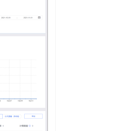
文戏情感细腻自然，动作戏激烈拳拳到肉，实现更强表演能力
支持中英文自由切换，具备更强的噪声鲁棒性
云聚AI 严选权益
SSL 证书
，一键激活高效办公新体验
精选AI产品，从模型到应用全链提效
堡垒机
AI 用量加速计划
应用
防火墙
、识别商机，让客服更高效、服务更出色。
新老同享，达量后返
千问办公
主机安全
NEW
的智能体编程平台
一站式AI生产力平台
AI 应用及服务市场
伶鹊
企业级人与Agent协作平台，接入和调度多个数字员工
智能客服平台，对话机器人、对话分析、智能外呼
AI 应用
大模型服务平台百炼 - 全妙
大模型
应用创作平台
多模态内容创作工具，已接入 DeepSeek
自然语言处理
数据标注
机器学习
息提取
与 AI 智能体进行实时音视频通话
从文本、图片、视频中提取结构化的属性信息
构建支持视频理解的 AI 音视频实时通话应用