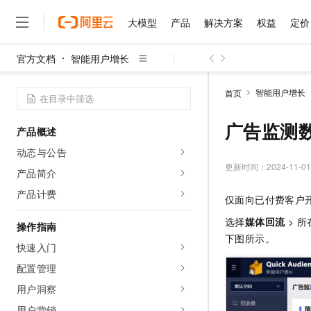
大模型
产品
解决方案
权益
定价
官方文档
智能用户增长
大模型
产品
解决方案
权益
定价
云市场
伙伴
服务
了解阿里云
精选产品
精选解决方案
普惠上云
产品定价
精选商城
成为销售伙伴
售前咨询
为什么选择阿里云
千问AI平台
智能用户增长
首页
了解云产品的定价详情
大模型服务平台百炼
睿译宝，AI翻译排版一
普惠上云 官方力荐
分销伙伴
在线服务
网站建设
什么是云计算
大
大模型服务与应用平台
上传文档即自动完成翻译和
云服务器38元/年起，超
广告监测
产品概述
咨询伙伴
多端小程序
技术领先
云上成本管理
售后服务
千问大模型
GLM-5.2：长任务时代
官方推荐返现计划
大模型
动态与公告
大模型
精选产品
精选解决方案
Salesforce 国际版订阅
稳定可靠
管理和优化成本
多元化、高性能、安全可靠
推荐新用户得奖励，单订单
更新时间：
2024-11-01
销售伙伴合作计划
产品简介
自助服务
友盟天域
安全合规
人工智能与机器学习
AI
文本生成
无影云电脑
Hermes Agent，打造
云工开物
产品计费
仅面向已付费客户
无影生态合作计划
在线服务
观测云
分析师报告
随时随地安全接入的云上超
自主进化，持久记忆，越用
高校专属算力普惠，学生认
计算
互联网应用开发
Qwen3.8-Max
HOT
选择
媒体回流
> 所
Salesforce On Alibaba C
工单服务
操作指南
智能体时代全能旗舰模型
Tuya 物联网平台阿里云
研究报告与白皮书
云解析DNS
快速拥有专属 OpenClaw
下图所示。
Consulting Partner 合
大数据
容器
快速入门
免费试用
短信专区
蓝凌 OA
Qwen3.7-Plus
AI 大模型销售与服务生
配置管理
现代化应用
存储
天池大赛
能看、能想、能动手的多模
云原生大数据计算服务 Max
解决方案免费试用 新老
电子合同
用户洞察
面向分析的企业级SaaS模
最高领取价值200元试用
安全
网络与CDN
AI 算法大赛
Qwen3-VL-Plus
畅捷通
用户营销