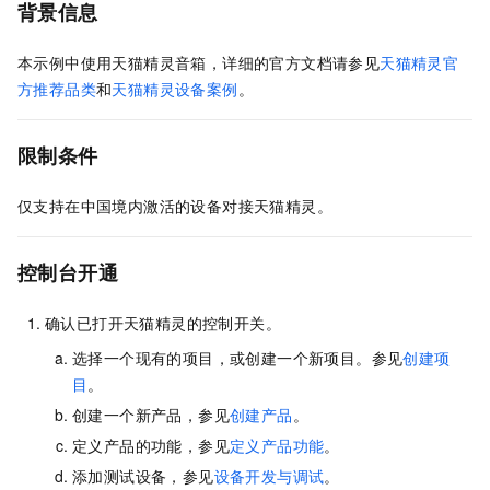
背景信息
本示例中使用天猫精灵音箱，详细的官方文档请参见
天猫精灵官
方推荐品类
和
天猫精灵设备案例
。
限制条件
仅支持在中国境内激活的设备对接天猫精灵。
控制台开通
确认已打开天猫精灵的控制开关。
选择一个现有的项目，或创建一个新项目。参见
创建项
目
。
创建一个新产品，参见
创建产品
。
定义产品的功能，参见
定义产品功能
。
添加测试设备，参见
设备开发与调试
。