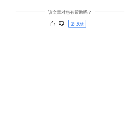
该文章对您有帮助吗？
反馈