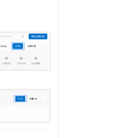
文戏情感细腻自然，动作戏激烈拳拳到肉，实现更强表演能力
支持中英文自由切换，具备更强的噪声鲁棒性
云聚AI 严选权益
SSL 证书
，一键激活高效办公新体验
精选AI产品，从模型到应用全链提效
堡垒机
AI 用量加速计划
应用
防火墙
、识别商机，让客服更高效、服务更出色。
新老同享，达量后返
千问办公
主机安全
NEW
的智能体编程平台
一站式AI生产力平台
AI 应用及服务市场
伶鹊
企业级人与Agent协作平台，接入和调度多个数字员工
智能客服平台，对话机器人、对话分析、智能外呼
AI 应用
大模型服务平台百炼 - 全妙
大模型
应用创作平台
多模态内容创作工具，已接入 DeepSeek
自然语言处理
数据标注
机器学习
息提取
与 AI 智能体进行实时音视频通话
从文本、图片、视频中提取结构化的属性信息
构建支持视频理解的 AI 音视频实时通话应用