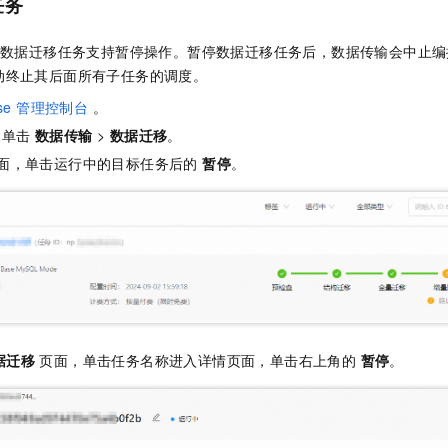
任务
一个 AI 助手
即刻拥有 DeepSeek-R1 满血版
超强辅助，Bol
在企业官网、通讯软件中为客户提供 AI 客服
多种方案随心选，轻松解锁专属 DeepSeek
数据迁移任务支持暂停操作。暂停数据迁移任务后，数据传输会中止编
动终止其后面所有子任务的调度。
ase 管理控制台
。
，单击
数据传输
>
数据迁移
。
面，单击运行中的目标任务后的
暂停
。
据迁移
页面，单击任务名称进入详情页面，单击右上角的
暂停
。