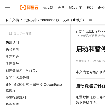
新功能发布记录
大模型
产品
解决方案
权益
定价
免费试用介绍
动态与公告
官方文档
云数据库 OceanBase 版（文档停止维护）
产品简介
大模型
产品
解决方案
权益
定价
云市场
伙伴
服务
了解阿里云
精选产品
精选解决方案
普惠上云
产品定价
精选商城
成为销售伙伴
售前咨询
为什么选择阿里云
千问AI平台
产品计费
云数据库 Oce
首页
了解云产品的定价详情
启动和暂停数据迁
大模型服务平台百炼
千问办公，解锁你的工作
普惠上云 官方力荐
分销伙伴
在线服务
网站建设
什么是云计算
大
大模型服务与应用平台
企业级Agent产品，直接
云服务器38元/年起，超
快速入门
咨询伙伴
多端小程序
技术领先
启动和暂
云上成本管理
售后服务
购买实例
千问大模型
Agency Agents：拥
官方推荐返现计划
大模型
大模型
精选产品
精选解决方案
Salesforce 国际版订阅
稳定可靠
管理和优化成本
多元化、高性能、安全可靠
推荐新用户得奖励，单订单
新建租户
销售伙伴合作计划
自助服务
更新时间：
2025-06-30
友盟天域
安全合规
人工智能与机器学习
AI
文本生成
新建账号
无影云电脑
HappyHorse 打造一
云工开物
无影生态合作计划
在线服务
观测云
分析师报告
创建数据库（MySQL）
随时随地安全接入的云上超
高校专属算力普惠，学生认
计算
互联网应用开发
本文为您介绍如何
Qwen3.8-Max
HOT
Salesforce On Alibaba C
工单服务
设置白名单分组
智能体时代全能旗舰模型
Tuya 物联网平台阿里云
研究报告与白皮书
云解析DNS
快速拥有专属 OpenClaw
Consulting Partner 合
大数据
容器
免费试用
通过 MySQL 客户端连接 OceanBase
短信专区
启动数据迁移
蓝凌 OA
Qwen3.7-Plus
AI 大模型销售与服务生
数据库
现代化应用
存储
天池大赛
能看、能想、能动手的多模
云原生大数据计算服务 Max
解决方案免费试用 新老
电子合同
配置数据迁移任务
添加报警规则
面向分析的企业级SaaS模
最高领取价值200元试用
安全
网络与CDN
AI 算法大赛
Qwen3-VL-Plus
数据迁移任务。
畅捷通
备份策略