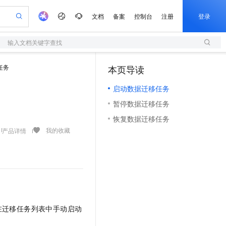
文档
备案
控制台
注册
登录
输入文档关键字查找
验
作计划
器
AI 活动
专业服务
服务伙伴合作计划
开发者社区
加入我们
服务平台百炼
阿里云 OPC 创新助力计划
任务
本页导读
（0）
一站式生成采购清单，支持单品或批量购买
S
io：打造专属 AI 语音助手
S产品伙伴计划（繁花）
峰会
造的大模型服务与应用开发平台
轻量应用服务器
一句话生成原生可编辑精美 PPT 文稿
AI 生产力先锋
Al MaaS 服务伙伴赋能合作
域名
博文
Careers
至高可申请百万元
启动数据迁移任务
性可伸缩的云计算服务
开启高性价比 AI 编程新体验
Qwen-Audio-3.0-Realtime 端到端实时语音角色扮演
输入一句话想法, 轻松生成专业的 PPT
先锋实践拓展 AI 生产力的边界
快速构建应用程序和网站，即刻迈出上云第一步
Token 补贴，五大权
计划
海大会
伙伴信用分合作计划
商标
问答
社会招聘
暂停数据迁移任务
益加速 OPC 成功
S
eek-V4-Pro
数字证书管理服务（原SSL证书）
一键部署幻兽帕鲁游戏服务器
飞天发布时刻
HOT
划
备案
电子书
校园招聘
恢复数据迁移任务
pSeek-V4-Pro
视频创作，一键激活电商全链路生产力
全托管，含MySQL、PostgreSQL、SQL Server、MariaDB多引擎
实现全站HTTPS，呈现可信的WEB访问
一键购买专属联机服务器，轻松开启游戏
所见，即是所愿
更多支持
我的收藏
产品详情
划
公司注册
镜像站
视频生成
语音识别与合成
专属 QwenPaw
短信服务
漫剧工坊：一站式动画创作平台
AI 实训营
HOT
合作伙伴培训与认证
划
上云迁移
的智能体编程平台
站生成，高效打造优质广告素材
从聊天伙伴进化为能主动干活的本地数字员工
快速生产连贯的高质量长漫剧
从基础到进阶，Agent 创客手把手教你
国内短信简单易用，安全可靠，秒级触达，全球覆盖200+国家和地区。
e-1.1-T2V
Qwen3-TTS-Flash
lScope
我要反馈
查询合作伙伴
畅细腻的高质量视频
离线语音合成大模型，多语言方言自适应，低延迟高稳定
n Alibaba Cloud ISV 合作
代维服务
olarDB
建企业门户网站
大数据开发治理平台 DataWorks
10 分钟搭建微信、支付宝小程序
创新加速
ope
登录合作伙伴管理后台
我要建议
站，无忧落地极速上线
以可视化方式快速构建移动和 PC 门户网站
100%兼容MySQL、PostgreSQL，兼容Oracle，支持集中和分布式
高效部署网站，快速应用到小程序
Data Agent 驱动的一站式 Data+AI 开发治理平台
e-1.1-I2V
Cosyvoice-V3-Flash
安全
畅自然，细节丰富
高表现力语音合成大模型，语音克隆听感自然
我要投诉
上云场景组合购
伴
在迁移任务列表中手动启动
边界网络安全防护产品
漫剧创作，剧本、分镜、视频高效生成
覆盖90%+业务场景，专享组合折扣价
2V
VPN
Fun-ASR