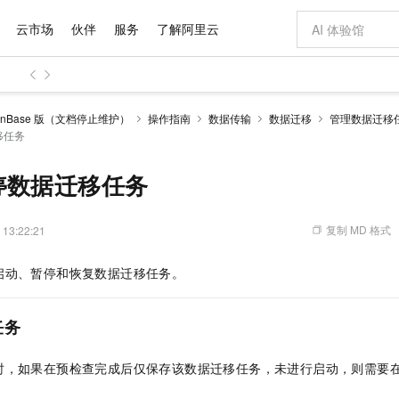
云市场
伙伴
服务
了解阿里云
AI 特惠
数据与 API
成为产品伙伴
企业增值服务
最佳实践
价格计算器
AI 场景体
基础软件
产品伙伴合
阿里云认证
市场活动
配置报价
大模型
anBase 版（文档停止维护）
操作指南
数据传输
数据迁移
管理数据迁移
自助选配和估算价格
移任务
新方式
域名与网站
睿译宝，AI翻译排版一步到位
智启 AI 普惠权益
产品生态集成认证中心
企业支持计划
云上春晚
千问官方 MaaS 平台，为开发者和 Agent 而生，新用户赠送 1 亿 + tokens 额度
云服务器 EC
Qwen Aud
AI Coding
阿里云Maa
2026 阿里云
为企业打
数据集
Windows
大模型认证
模型
NEW
NEW
交付可用成果
值低价云产品抢先购
提供智能易用的域名与建站服务
上传文档即自动完成翻译和格式还原
至高享 1亿+免费 tokens，加速 Al 应用落地
安全可靠、弹
智能编程，一键
产品生态伙伴
专家技术服务
云上奥运之旅
弹性计算合作
阿里云中企出
手机三要素
宝塔 Linux
全部认证
停数据迁移任务
价格优势
有专属领域专家
对象存储 OSS
GLM-5.2：长任务时代开源旗舰模型
阿里云 OPC 创新助力计划
云数据库 RD
即刻拥有 DeepS
AI 电商营销
产品生态伙伴工作台
企业增值服务台
云栖战略参考
云存储合作计
云栖大会
身份实名认证
CentOS
训练营
推动算力普惠，释放技术红利
的大模型服务
最高返9万
多领域专家智能体,一键组建 AI 虚拟交付团队
至高百万元 Token 补贴，加速一人公司成长
稳定、安全、高性价比、高性能的云存储服务
真正可用的 1M 上下文,一次完成代码全链路开发
轻松解锁专属 Dee
从图文生成到
复制 MD 格式
 13:22:21
云上的中国
数据库合作计
活动全景
短信
Docker
图片和
站式影视创作平台
人工智能平台 PAI
Hermes Agent，打造自进化智能体
Token Plan 模型订阅计划
Qoder
5 分钟轻松部署
AI 广告创作
企业成长
大模型
NEW
信息公告
看见新力量
云网络合作计
OCR 文字识别
JAVA
级电脑
证享300元代金券
可视化编排打通从文字构思到成片全链路闭环
一站式AI开发、训练和推理服务
自主进化，持久记忆，越用越聪明
Qwen3.8-Max 首发尝鲜，限时加量 10 倍，夜间低至2折
面向真实软件
图文、视频一
启动、暂停和恢复数据迁移任务。
Kimi-K3
HappyHors
NEW
魔搭 Mode
loud
服务实践
官网公告
Kimi 最新旗舰模型，长程编程与推理利器
让文字生成流
金融模力时刻
Salesforce O
版
发票查验
全能环境
Qoder CN
Claude Code + GStack 打造工程团队
千问办公，限时限量积分加倍
云原生数据库 P
低代码高效构
AI 建站
NEW
作计划
计划
创新中心
魔搭 ModelSc
健康状态
让AI从“聊天伙伴”进化为能干活的“数字员工”
覆盖公网/内网、递归/权威、移动APP等全场景解析服务
安装技能 GStack，拥有专属 AI 工程团队
你的AI工作搭子，覆盖日常办公高频场景
基于千问大模型等，支持代码智能生成、研发智能问答
0 代码专业建
任务
客户案例
天气预报查询
操作系统
Deepseek-v4-pro
HappyHors
态合作计划
态智能体模型
旗舰 MoE 大模型，百万上下文与顶尖推理能力
图生视频，流
Compute
同享
容器服务 Kubernetes 版 ACK
万小智 AI 建站低至 15元/月
云防火墙
AI 短剧/漫剧
快递物流查询
WordPress
成为服务伙
时，如果在预检查完成后仅保存该数据迁移任务，未进行启动，则需要
高校合作
式云数据仓库
点，立即开启云上创新
提供一站式管理容器应用的 K8s 服务
送.CN域名，送备案服务码
云原生的云上
AI助力短剧
GLM-5.2
Wan2.7-T
Ubuntu