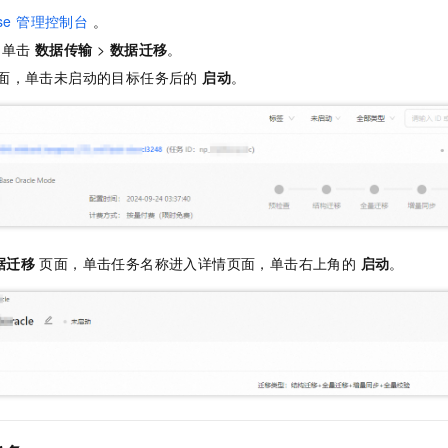
服务生态伙伴
视觉 Coding、空间感知、多模态思考等全面升级
1M上下文，专为长程任务能力而生
云工开物
企业应用
Night Plan 支持 Qwen 3.8-Max
AI 办公
NEW
ase 管理控制台
。
Red Hat
30+ 款产品免费体验
夜间 5 折，Qwen/Meoo/TokenPlan 客户专享
AI智能应用
科研合作
，单击
数据传输
>
数据迁移
。
ERP
堂（旗舰版）
SUSE
面，单击未启动的目标任务后的
启动
。
智能客服
AI 应用构建
大模型原生
CRM
2个月
自动承接线索
建站小程序
Qoder
大模型服务平台百炼-应用模版
OA 办公系统
HOT
NEW
面向真实软件
个人版上线、团队版降价；千问3.8-Max首发发尝鲜
丰富多元化的应用模版和解决方案
力提升
财税管理
模板建站
万有无界
大模型服务平台百炼-智能体
400电话
定制建站
的模型效果
灵活可视化地构建企业级 Agent
方案
广告营销
模板小程序
秒悟
人工智能平台 PAI
据迁移
页面，单击任务名称进入详情页面，单击右上角的
启动
。
定制小程序
云端极速 AI 
新一代 AI 视频生成模型，深度适配广告营销等场景
AI Native 的算法工程平台，一站式完成建模、训练、推理服务部署
APP 开发
建站系统
AI 应用
10分钟微调：让0.6B模型媲美235B模型
多模态数据信
依托云原生高可用架构,实现Dify私有化部署
用1%尺寸在特定领域达到大模型90%以上效果