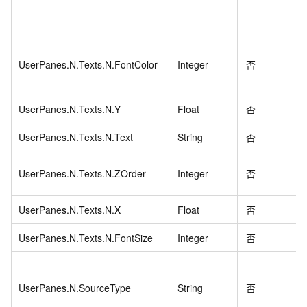
UserPanes.N.Texts.N.FontColor
Integer
否
UserPanes.N.Texts.N.Y
Float
否
UserPanes.N.Texts.N.Text
String
否
UserPanes.N.Texts.N.ZOrder
Integer
否
UserPanes.N.Texts.N.X
Float
否
UserPanes.N.Texts.N.FontSize
Integer
否
UserPanes.N.SourceType
String
否