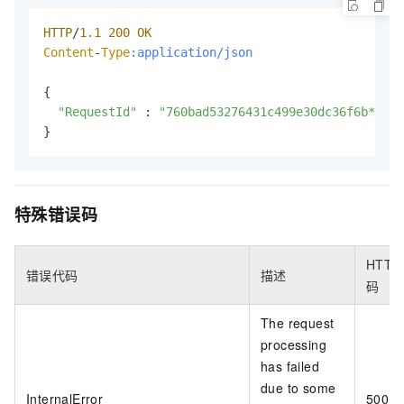
HTTP
/
1.1
200
OK
Content
-
Type
:application/json
{

"RequestId"
 : 
"760bad53276431c499e30dc36f6b****"
}
特殊错误码
HTTP
错误代码
描述
码
The request
processing
has failed
due to some
InternalError
500