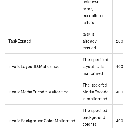
unknown
error,
exception or
failure.
task is
TaskExisted
already
200
existed
The specified
InvalidLayoutID.Malformed
layout ID is
400
malformed
The specifed
InvalidMediaEncode.Malformed
MediaEncode
400
is malformed
The specifed
background
InvalidBackgroundColor.Malformed
400
color is