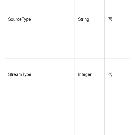
SourceType
String
否
StreamType
Integer
否