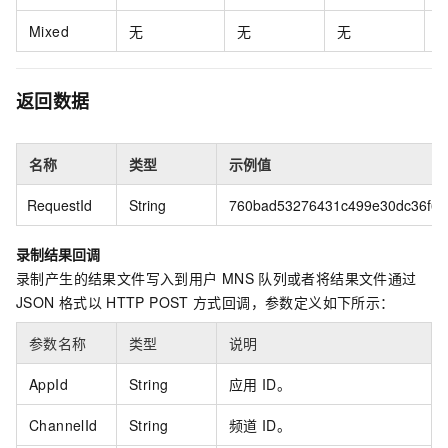
Mixed
无
无
无
M
返回数据
名称
类型
示例值
RequestId
String
760bad53276431c499e30dc36f6b*
录制结果回调
录制产生的结果文件写入到用户
MNS
队列或者将结果文件通过
JSON
格式以
HTTP POST
方式回调，参数定义如下所示：
参数名称
类型
说明
AppId
String
应用
ID。
ChannelId
String
频道
ID。