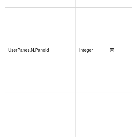
UserPanes.N.PaneId
Integer
否