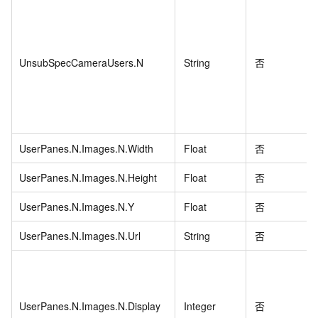
UnsubSpecCameraUsers.N
String
否
UserPanes.N.Images.N.Width
Float
否
UserPanes.N.Images.N.Height
Float
否
UserPanes.N.Images.N.Y
Float
否
UserPanes.N.Images.N.Url
String
否
UserPanes.N.Images.N.Display
Integer
否