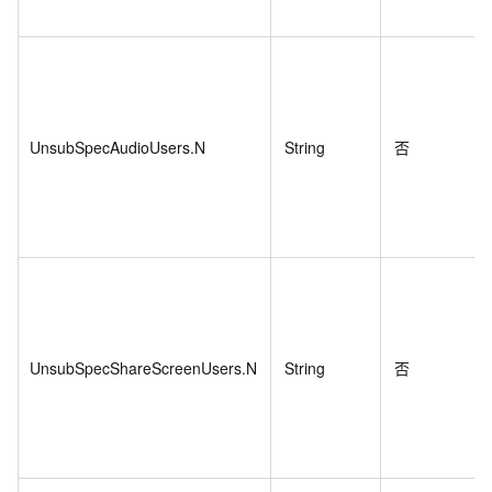
UnsubSpecAudioUsers.N
String
否
UnsubSpecShareScreenUsers.N
String
否