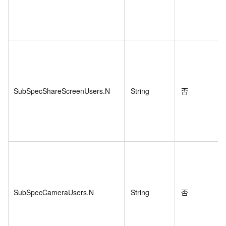
SubSpecShareScreenUsers.N
String
否
SubSpecCameraUsers.N
String
否