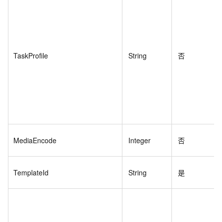
TaskProfile
String
否
MediaEncode
Integer
否
TemplateId
String
是