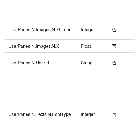
UserPanes.N.Images.N.ZOrder
Integer
否
UserPanes.N.Images.N.X
Float
否
UserPanes.N.UserId
String
否
UserPanes.N.Texts.N.FontType
Integer
否