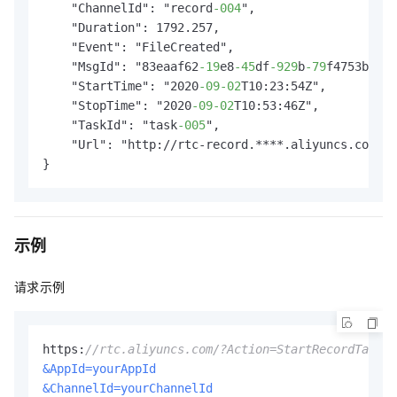
    "ChannelId": "record
-004
",

    "Duration": 1792.257,

    "Event": "FileCreated",

    "MsgId": "83eaaf62
-19
e8
-45
df
-929
b
-79
f4753b****
    "StartTime": "2020
-09
-02
T10:23:54Z",

    "StopTime": "2020
-09
-02
T10:53:46Z",

    "TaskId": "task
-005
",

    "Url": "http://rtc-record.****.aliyuncs.com/re
示例
请求示例
https:
//rtc.aliyuncs.com/?Action=StartRecordTask
&AppId=yourAppId
&ChannelId=yourChannelId