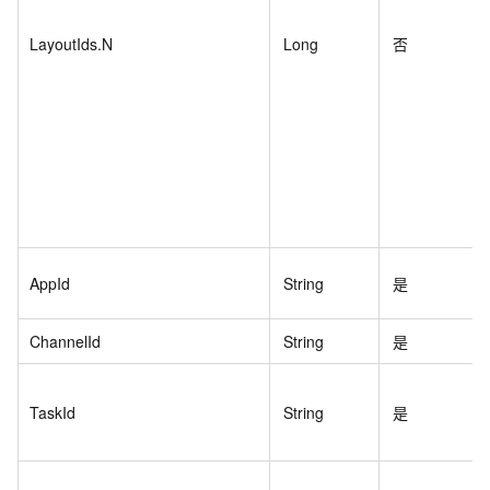
LayoutIds.N
Long
否
AppId
String
是
ChannelId
String
是
TaskId
String
是