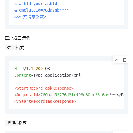
&TaskId=yourTaskId
&TemplateId=76dasgb****
&<公共请求参数>
正常返回示例
格式
XML
HTTP
/
1
.
1
200
Content
-Type:application/xml

<StartRecordTaskResponse>
<RequestId>
760bad53276431c499e30dc36f6b
</StartRecordTaskResponse>
格式
JSON