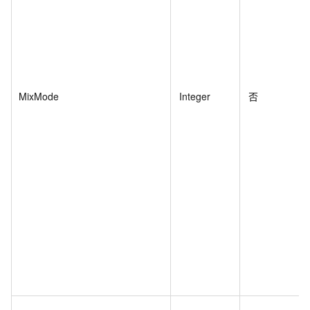
MixMode
Integer
否