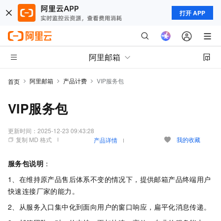
打开 APP
阿里邮箱
阿里邮箱
产品计费
VIP服务包
首页
VIP服务包
更新时间：
2025-12-23 09:43:28
复制 MD 格式
我的收藏
产品详情
服务包说明
：
1、在维持原产品售后体系不变的情况下，提供邮箱产品终端用户
快速连接厂家的能力。
2、从服务入口集中化到面向用户的窗口响应，扁平化消息传递。