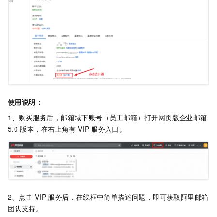
使用说明：
1、购买服务后，邮箱域下账号（员工邮箱）打开网页版企业邮箱
5.0
版本，在右上角有
VIP
服务入口。
2、点击
VIP
服务后，在线框中简单描述问题，即可获取阿里邮箱
团队支持。