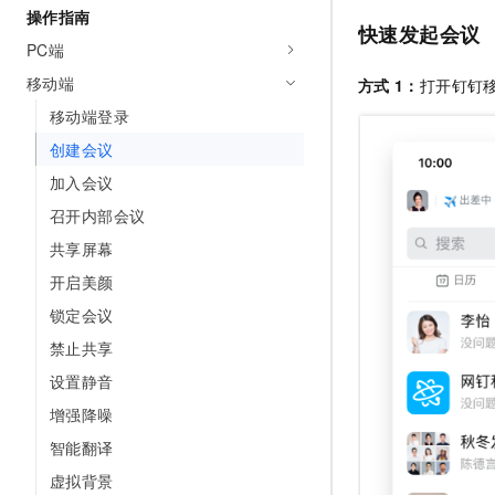
操作指南
AI 产品 免费试用
网络
安全
云开发大赛
快速发起会议
Tableau 订阅
1亿+ 大模型 tokens 和 
PC端
可观测
入门学习赛
中间件
AI空中课堂在线直播课
移动端
方式
1：
打开钉钉移
140+云产品 免费试用
大模型服务
上云与迁云
产品新客免费试用，最长1
数据库
移动端登录
生态解决方案
千问AI平台-Token Plan
创建会议
企业出海
大模型ACA认证体验
大数据计算
助力企业全员 AI 认知与能
加入会议
行业生态解决方案
政企业务
媒体服务
千问AI平台-模型体验
召开内部会议
开发者生态解决方案
在线体验全尺寸、多种模态
共享屏幕
企业服务与云通信
AI 开发和 AI 应用解决
Happy 系列大模型
开启美颜
域名与网站
锁定会议
终端用户计算
禁止共享
设置静音
Serverless
大模型解决方案
增强降噪
开发工具
快速部署 Dify，高效搭建 
智能翻译
迁移与运维管理
虚拟背景