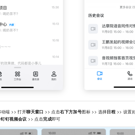
动端 >> 打开
聊天窗口
>> 点击
右下方加号
图标 >> 选择
日程
>>
设置
加
钉钉视频会议
>> 点击
完成
即可