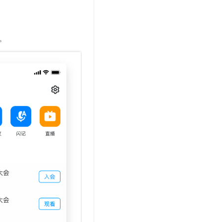
文戏情感细腻自然，动作戏激烈拳拳到肉，实现更强表演能力
支持中英文自由切换，具备更强的噪声鲁棒性
云聚AI 严选权益
SSL 证书
，一键激活高效办公新体验
精选AI产品，从模型到应用全链提效
堡垒机
。
AI 用量加速计划
应用
防火墙
、识别商机，让客服更高效、服务更出色。
新老同享，达量后返
千问办公
主机安全
NEW
的智能体编程平台
一站式AI生产力平台
AI 应用及服务市场
伶鹊
企业级人与Agent协作平台，接入和调度多个数字员工
智能客服平台，对话机器人、对话分析、智能外呼
AI 应用
大模型服务平台百炼 - 全妙
大模型
应用创作平台
多模态内容创作工具，已接入 DeepSeek
自然语言处理
数据标注
机器学习
息提取
与 AI 智能体进行实时音视频通话
从文本、图片、视频中提取结构化的属性信息
构建支持视频理解的 AI 音视频实时通话应用