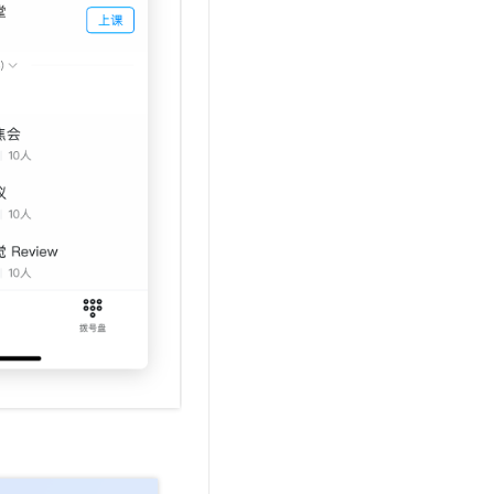
t.diy 一步搞定创意建站
构建大模型应用的安全防护体系
通过自然语言交互简化开发流程,全栈开发支持
通过阿里云安全产品对 AI 应用进行安全防护