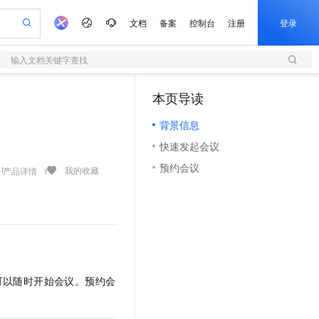
文档
备案
控制台
注册
登录
输入文档关键字查找
验
作计划
器
AI 活动
专业服务
服务伙伴合作计划
开发者社区
加入我们
服务平台百炼
阿里云 OPC 创新助力计划
本页导读
（0）
一站式生成采购清单，支持单品或批量购买
S
io：打造专属 AI 语音助手
S产品伙伴计划（繁花）
峰会
造的大模型服务与应用开发平台
轻量应用服务器
一句话生成原生可编辑精美 PPT 文稿
AI 生产力先锋
Al MaaS 服务伙伴赋能合作
域名
博文
Careers
至高可申请百万元
背景信息
性可伸缩的云计算服务
开启高性价比 AI 编程新体验
Qwen-Audio-3.0-Realtime 端到端实时语音角色扮演
输入一句话想法, 轻松生成专业的 PPT
先锋实践拓展 AI 生产力的边界
快速构建应用程序和网站，即刻迈出上云第一步
Token 补贴，五大权
计划
海大会
伙伴信用分合作计划
商标
问答
社会招聘
快速发起会议
益加速 OPC 成功
S
eek-V4-Pro
数字证书管理服务（原SSL证书）
一键部署幻兽帕鲁游戏服务器
飞天发布时刻
HOT
划
备案
电子书
校园招聘
预约会议
pSeek-V4-Pro
视频创作，一键激活电商全链路生产力
全托管，含MySQL、PostgreSQL、SQL Server、MariaDB多引擎
实现全站HTTPS，呈现可信的WEB访问
一键购买专属联机服务器，轻松开启游戏
所见，即是所愿
我的收藏
产品详情
更多支持
划
公司注册
镜像站
视频生成
语音识别与合成
专属 QwenPaw
短信服务
漫剧工坊：一站式动画创作平台
AI 实训营
HOT
合作伙伴培训与认证
划
上云迁移
的智能体编程平台
站生成，高效打造优质广告素材
从聊天伙伴进化为能主动干活的本地数字员工
快速生产连贯的高质量长漫剧
从基础到进阶，Agent 创客手把手教你
国内短信简单易用，安全可靠，秒级触达，全球覆盖200+国家和地区。
e-1.1-T2V
Qwen3-TTS-Flash
lScope
我要反馈
查询合作伙伴
畅细腻的高质量视频
离线语音合成大模型，多语言方言自适应，低延迟高稳定
n Alibaba Cloud ISV 合作
代维服务
olarDB
建企业门户网站
大数据开发治理平台 DataWorks
10 分钟搭建微信、支付宝小程序
创新加速
ope
登录合作伙伴管理后台
我要建议
站，无忧落地极速上线
以可视化方式快速构建移动和 PC 门户网站
100%兼容MySQL、PostgreSQL，兼容Oracle，支持集中和分布式
高效部署网站，快速应用到小程序
Data Agent 驱动的一站式 Data+AI 开发治理平台
e-1.1-I2V
Cosyvoice-V3-Flash
安全
可以随时开始会议。预约会
畅自然，细节丰富
高表现力语音合成大模型，语音克隆听感自然
我要投诉
上云场景组合购
伴
边界网络安全防护产品
漫剧创作，剧本、分镜、视频高效生成
覆盖90%+业务场景，专享组合折扣价
2V
VPN
Fun-ASR