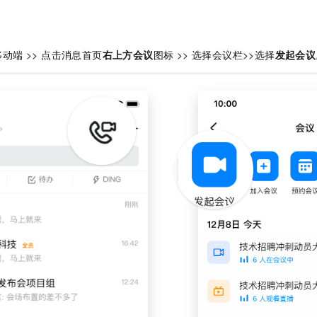
服务生态伙伴
视觉 Coding、空间感知、多模态思考等全面升级
1M上下文，专为长程任务能力而生
云工开物
企业应用
Night Plan 支持 Qwen 3.8-Max
AI 办公
NEW
Red Hat
30+ 款产品免费体验
夜间 5 折，Qwen/Meoo/TokenPlan 客户专享
AI智能应用
科研合作
ERP
堂（旗舰版）
SUSE
动端 >> 点击消息首页
右上方会议
图标 >> 选择会议栏>>选择
发起会议
智能客服
AI 应用构建
大模型原生
CRM
2个月
自动承接线索
建站小程序
Qoder
大模型服务平台百炼-应用模版
OA 办公系统
HOT
NEW
面向真实软件
个人版上线、团队版降价；千问3.8-Max首发发尝鲜
丰富多元化的应用模版和解决方案
力提升
财税管理
模板建站
万有无界
大模型服务平台百炼-智能体
400电话
定制建站
的模型效果
灵活可视化地构建企业级 Agent
方案
广告营销
模板小程序
秒悟
人工智能平台 PAI
定制小程序
云端极速 AI 
新一代 AI 视频生成模型，深度适配广告营销等场景
AI Native 的算法工程平台，一站式完成建模、训练、推理服务部署
APP 开发
建站系统
AI 应用
10分钟微调：让0.6B模型媲美235B模型
多模态数据信
依托云原生高可用架构,实现Dify私有化部署
用1%尺寸在特定领域达到大模型90%以上效果