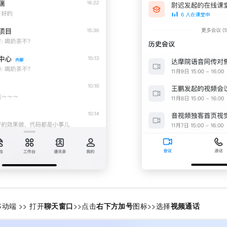
一个 AI 助手
即刻拥有 DeepSeek-R1 满血版
超强辅助，Bol
在企业官网、通讯软件中为客户提供 AI 客服
多种方案随心选，轻松解锁专属 DeepSeek
动端 >> 打开
聊天窗口
>>点击
右下方加号
图标>>选择
视频通话