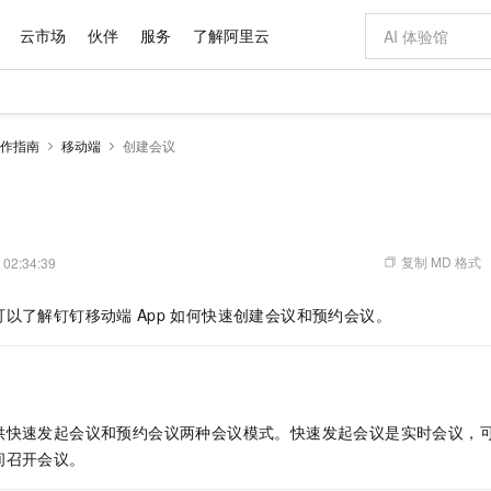
云市场
伙伴
服务
了解阿里云
AI 特惠
数据与 API
成为产品伙伴
企业增值服务
最佳实践
价格计算器
AI 场景体
基础软件
产品伙伴合
阿里云认证
市场活动
配置报价
大模型
作指南
移动端
创建会议
自助选配和估算价格
新方式
域名与网站
睿译宝，AI翻译排版一步到位
智启 AI 普惠权益
产品生态集成认证中心
企业支持计划
云上春晚
千问官方 MaaS 平台，为开发者和 Agent 而生，新用户赠送 1 亿 + tokens 额度
云服务器 EC
Qwen Aud
AI Coding
阿里云Maa
2026 阿里云
为企业打
数据集
Windows
大模型认证
模型
NEW
NEW
交付可用成果
值低价云产品抢先购
提供智能易用的域名与建站服务
上传文档即自动完成翻译和格式还原
至高享 1亿+免费 tokens，加速 Al 应用落地
安全可靠、弹
智能编程，一键
产品生态伙伴
专家技术服务
云上奥运之旅
弹性计算合作
阿里云中企出
手机三要素
宝塔 Linux
全部认证
价格优势
有专属领域专家
对象存储 OSS
GLM-5.2：长任务时代开源旗舰模型
阿里云 OPC 创新助力计划
云数据库 RD
即刻拥有 DeepS
AI 电商营销
产品生态伙伴工作台
企业增值服务台
云栖战略参考
云存储合作计
云栖大会
身份实名认证
CentOS
训练营
推动算力普惠，释放技术红利
的大模型服务
最高返9万
多领域专家智能体,一键组建 AI 虚拟交付团队
至高百万元 Token 补贴，加速一人公司成长
稳定、安全、高性价比、高性能的云存储服务
真正可用的 1M 上下文,一次完成代码全链路开发
轻松解锁专属 Dee
从图文生成到
复制 MD 格式
 02:34:39
云上的中国
数据库合作计
活动全景
短信
Docker
图片和
站式影视创作平台
人工智能平台 PAI
Hermes Agent，打造自进化智能体
Token Plan 模型订阅计划
Qoder
5 分钟轻松部署
AI 广告创作
企业成长
大模型
NEW
信息公告
可以了解钉钉移动端
App
如何快速创建会议和预约会议。
看见新力量
云网络合作计
OCR 文字识别
JAVA
级电脑
证享300元代金券
可视化编排打通从文字构思到成片全链路闭环
一站式AI开发、训练和推理服务
自主进化，持久记忆，越用越聪明
Qwen3.8-Max 首发尝鲜，限时加量 10 倍，夜间低至2折
面向真实软件
图文、视频一
Kimi-K3
HappyHors
NEW
魔搭 Mode
loud
服务实践
官网公告
Kimi 最新旗舰模型，长程编程与推理利器
让文字生成流
金融模力时刻
Salesforce O
版
发票查验
全能环境
Qoder CN
Claude Code + GStack 打造工程团队
千问办公，限时限量积分加倍
云原生数据库 P
低代码高效构
AI 建站
NEW
作计划
计划
创新中心
魔搭 ModelSc
健康状态
让AI从“聊天伙伴”进化为能干活的“数字员工”
覆盖公网/内网、递归/权威、移动APP等全场景解析服务
安装技能 GStack，拥有专属 AI 工程团队
你的AI工作搭子，覆盖日常办公高频场景
基于千问大模型等，支持代码智能生成、研发智能问答
0 代码专业建
客户案例
天气预报查询
操作系统
Deepseek-v4-pro
HappyHors
态合作计划
供快速发起会议和预约会议两种会议模式。快速发起会议是实时会议，
态智能体模型
旗舰 MoE 大模型，百万上下文与顶尖推理能力
图生视频，流
Compute
同享
容器服务 Kubernetes 版 ACK
万小智 AI 建站低至 15元/月
云防火墙
AI 短剧/漫剧
快递物流查询
WordPress
成为服务伙
高校合作
间召开会议。
式云数据仓库
点，立即开启云上创新
提供一站式管理容器应用的 K8s 服务
送.CN域名，送备案服务码
云原生的云上
AI助力短剧
GLM-5.2
Wan2.7-T
Ubuntu