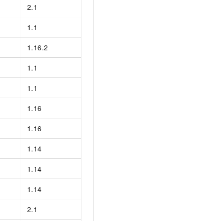
t.diy 一步搞定创意建站
构建大模型应用的安全防护体系
2.1
通过自然语言交互简化开发流程,全栈开发支持
通过阿里云安全产品对 AI 应用进行安全防护
1.1
1.16.2
1.1
1.1
1.16
1.16
1.14
1.14
1.14
2.1