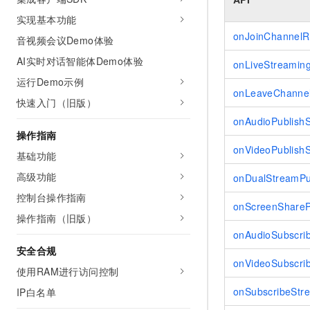
AI 产品 免费试用
网络
安全
云开发大赛
实现基本功能
Tableau 订阅
1亿+ 大模型 tokens 和 
onJoinChannelR
音视频会议Demo体验
可观测
入门学习赛
中间件
AI空中课堂在线直播课
140+云产品 免费试用
大模型服务
AI实时对话智能体Demo体验
onLiveStreaming
上云与迁云
产品新客免费试用，最长1
数据库
运行Demo示例
生态解决方案
千问AI平台-Token Plan
onLeaveChannel
企业出海
大模型ACA认证体验
大数据计算
快速入门（旧版）
助力企业全员 AI 认知与能
行业生态解决方案
onAudioPublish
政企业务
媒体服务
千问AI平台-模型体验
操作指南
开发者生态解决方案
在线体验全尺寸、多种模态
onVideoPublish
基础功能
企业服务与云通信
AI 开发和 AI 应用解决
Happy 系列大模型
高级功能
onDualStreamPu
域名与网站
控制台操作指南
onScreenShareP
终端用户计算
操作指南（旧版）
onAudioSubscri
Serverless
大模型解决方案
安全合规
onVideoSubscri
开发工具
使用RAM进行访问控制
快速部署 Dify，高效搭建 
onSubscribeSt
IP白名单
迁移与运维管理