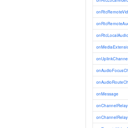
onRtcLocalVideo
onRtcRemoteVid
onRtcRemoteAud
onRtcLocalAudio
onMediaExtensi
onUplinkChann
onAudioFocusC
onAudioRouteC
onMessage
onChannelRela
onChannelRelay