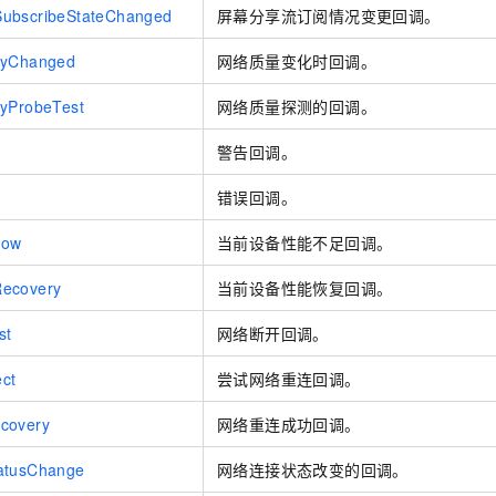
一个 AI 助手
即刻拥有 DeepSeek-R1 满血版
超强辅助，Bol
ubscribeStateChanged
屏幕分享流订阅情况变更回调。
在企业官网、通讯软件中为客户提供 AI 客服
多种方案随心选，轻松解锁专属 DeepSeek
tyChanged
网络质量变化时回调。
tyProbeTest
网络质量探测的回调。
g
警告回调。
错误回调。
Low
当前设备性能不足回调。
ecovery
当前设备性能恢复回调。
st
网络断开回调。
ct
尝试网络重连回调。
covery
网络重连成功回调。
atusChange
网络连接状态改变的回调。