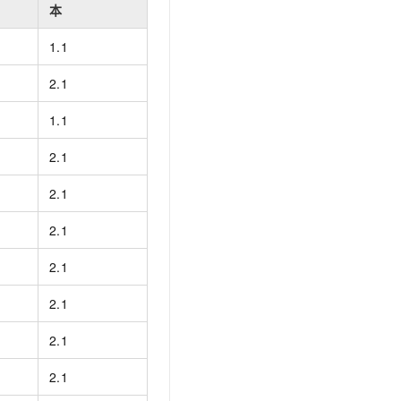
文戏情感细腻自然，动作戏激烈拳拳到肉，实现更强表演能力
支持中英文自由切换，具备更强的噪声鲁棒性
本
云聚AI 严选权益
SSL 证书
，一键激活高效办公新体验
精选AI产品，从模型到应用全链提效
1.1
堡垒机
AI 用量加速计划
应用
2.1
防火墙
、识别商机，让客服更高效、服务更出色。
新老同享，达量后返
千问办公
主机安全
NEW
1.1
的智能体编程平台
一站式AI生产力平台
2.1
AI 应用及服务市场
伶鹊
企业级人与Agent协作平台，接入和调度多个数字员工
智能客服平台，对话机器人、对话分析、智能外呼
2.1
AI 应用
大模型服务平台百炼 - 全妙
2.1
大模型
应用创作平台
多模态内容创作工具，已接入 DeepSeek
2.1
自然语言处理
数据标注
2.1
机器学习
2.1
息提取
与 AI 智能体进行实时音视频通话
从文本、图片、视频中提取结构化的属性信息
构建支持视频理解的 AI 音视频实时通话应用
2.1