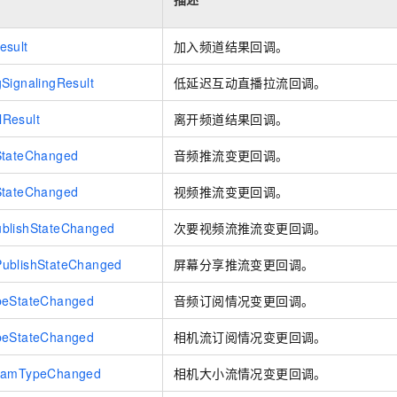
服务生态伙伴
视觉 Coding、空间感知、多模态思考等全面升级
1M上下文，专为长程任务能力而生
云工开物
企业应用
Night Plan 支持 Qwen 3.8-Max
AI 办公
NEW
Red Hat
30+ 款产品免费体验
夜间 5 折，Qwen/Meoo/TokenPlan 客户专享
AI智能应用
科研合作
esult
加入频道结果回调。
ERP
堂（旗舰版）
SUSE
智能客服
AI 应用构建
大模型原生
SignalingResult
低延迟互动直播拉流回调。
CRM
2个月
自动承接线索
建站小程序
Qoder
大模型服务平台百炼-应用模版
OA 办公系统
HOT
NEW
Result
离开频道结果回调。
面向真实软件
个人版上线、团队版降价；千问3.8-Max首发发尝鲜
丰富多元化的应用模版和解决方案
力提升
财税管理
模板建站
StateChanged
音频推流变更回调。
万有无界
大模型服务平台百炼-智能体
400电话
定制建站
的模型效果
灵活可视化地构建企业级 Agent
StateChanged
视频推流变更回调。
方案
广告营销
模板小程序
秒悟
人工智能平台 PAI
blishStateChanged
次要视频流推流变更回调。
定制小程序
云端极速 AI 
新一代 AI 视频生成模型，深度适配广告营销等场景
AI Native 的算法工程平台，一站式完成建模、训练、推理服务部署
ublishStateChanged
屏幕分享推流变更回调。
APP 开发
beStateChanged
音频订阅情况变更回调。
建站系统
beStateChanged
相机流订阅情况变更回调。
AI 应用
10分钟微调：让0.6B模型媲美235B模型
多模态数据信
依托云原生高可用架构,实现Dify私有化部署
用1%尺寸在特定领域达到大模型90%以上效果
reamTypeChanged
相机大小流情况变更回调。