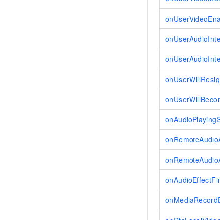
onUserVideoEna
onUserAudioInte
onUserAudioInt
onUserWillResig
onUserWillBeco
onAudioPlaying
onRemoteAudio
onRemoteAudio
onAudioEffectFi
onMediaRecord