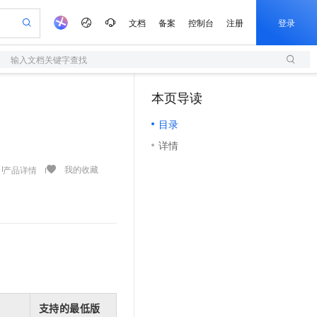
文档
备案
控制台
注册
登录
输入文档关键字查找
验
作计划
器
AI 活动
专业服务
服务伙伴合作计划
开发者社区
加入我们
服务平台百炼
阿里云 OPC 创新助力计划
本页导读
（0）
一站式生成采购清单，支持单品或批量购买
S
可编辑精美 PPT 文稿
S产品伙伴计划（繁花）
峰会
造的大模型服务与应用开发平台
轻量应用服务器
Agency Agents：拥有专属领域专家
AI 生产力先锋
Al MaaS 服务伙伴赋能合作
域名
博文
Careers
至高可申请百万元
目录
性可伸缩的云计算服务
 轻松生成专业的 PPT
开启高性价比 AI 编程新体验
先锋实践拓展 AI 生产力的边界
快速构建应用程序和网站，即刻迈出上云第一步
多领域专家智能体,一键组建 AI 虚拟交付团队
Token 补贴，五大权
计划
海大会
伙伴信用分合作计划
商标
问答
社会招聘
详情
益加速 OPC 成功
S
帕鲁游戏服务器
数字证书管理服务（原SSL证书）
HappyHorse 打造一站式影视创作平台
飞天发布时刻
HOT
划
备案
电子书
校园招聘
联机服务器，轻松开启游戏
视频创作，一键激活电商全链路生产力
全托管，含MySQL、PostgreSQL、SQL Server、MariaDB多引擎
实现全站HTTPS，呈现可信的WEB访问
所见，即是所愿
可视化编排打通从文字构思到成片全链路闭环
我的收藏
产品详情
更多支持
划
公司注册
镜像站
视频生成
语音识别与合成
 智能体与工作流应用
短信服务
漫剧工坊：一站式动画创作平台
AI 实训营
合作伙伴培训与认证
划
上云迁移
的智能体编程平台
站生成，高效打造优质广告素材
通过阿里云百炼高效搭建AI应用,助力高效开发
快速生产连贯的高质量长漫剧
从基础到进阶，Agent 创客手把手教你
国内短信简单易用，安全可靠，秒级触达，全球覆盖200+国家和地区。
e-1.1-T2V
Qwen3-TTS-Flash
lScope
我要反馈
查询合作伙伴
畅细腻的高质量视频
离线语音合成大模型，多语言方言自适应，低延迟高稳定
n Alibaba Cloud ISV 合作
代维服务
olarDB
建企业门户网站
大数据开发治理平台 DataWorks
10 分钟搭建微信、支付宝小程序
创新加速
ope
登录合作伙伴管理后台
我要建议
站，无忧落地极速上线
以可视化方式快速构建移动和 PC 门户网站
100%兼容MySQL、PostgreSQL，兼容Oracle，支持集中和分布式
高效部署网站，快速应用到小程序
Data Agent 驱动的一站式 Data+AI 开发治理平台
e-1.1-I2V
Cosyvoice-V3-Flash
安全
畅自然，细节丰富
高表现力语音合成大模型，语音克隆听感自然
我要投诉
上云场景组合购
伴
边界网络安全防护产品
漫剧创作，剧本、分镜、视频高效生成
覆盖90%+业务场景，专享组合折扣价
2V
VPN
Fun-ASR
支持的最低版