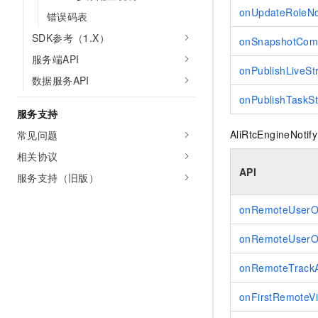
onUpdateRoleNo
错误码表
SDK参考（1.X）
onSnapshotCom
服务端API
onPublishLiveS
数据服务API
onPublishTaskS
服务支持
AliRtcEngine
常见问题
相关协议
API
服务支持（旧版）
onRemoteUserOn
onRemoteUserOf
onRemoteTrackAv
onFirstRemote