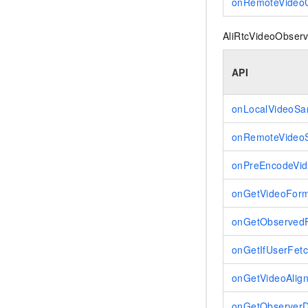
onRemoteVideo
AliRtcVideoO
API
onLocalVideoSa
onRemoteVideo
onPreEncodeVi
onGetVideoForm
onGetObservedF
onGetIfUserFet
onGetVideoAlig
onGetObserverD