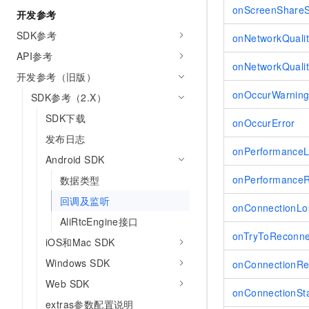
10 分钟在聊天系统中增加
onScreenShareS
开发参考
专有云
SDK参考
onNetworkQuali
API参考
onNetworkQuali
开发参考（旧版）
onOccurWarnin
SDK参考（2.X）
SDK下载
onOccurError
发布日志
onPerformance
Android SDK
onPerformanceR
数据类型
回调及监听
onConnectionLo
AliRtcEngine接口
onTryToReconne
iOS和Mac SDK
Windows SDK
onConnectionRe
Web SDK
onConnectionSt
extras参数配置说明