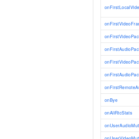
onFirstLocalVi
onFirstVideoFr
onFirstVideoPac
onFirstAudioPac
onFirstVideoPa
onFirstAudioPa
onFirstRemoteA
onBye
onAliRtcStats
onUserAudioMu
onUserVideoMu