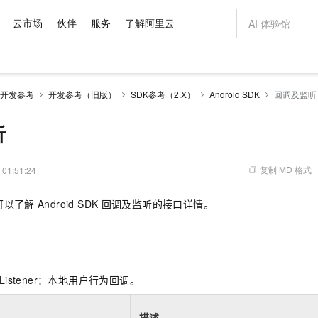
云市场
伙伴
服务
了解阿里云
AI 特惠
数据与 API
成为产品伙伴
企业增值服务
最佳实践
价格计算器
AI 场景体
基础软件
产品伙伴合
阿里云认证
市场活动
配置报价
大模型
开发参考
开发参考（旧版）
SDK参考（2.X）
Android SDK
回调及监听
自助选配和估算价格
步到位
域名与网站
智启 AI 普惠权益
产品生态集成认证中心
企业支持计划
云上春晚
Qwen Audio：打造专属 AI 语音助手
千问官方 MaaS 平台，为开发者和 Agent 而生，新用户赠送 1 亿 + tokens 额度
云服务器 EC
一句话生成原生
AI Coding
阿里云Maa
2026 阿里云
为企业打
数据集
Windows
大模型认证
模型
NEW
NEW
格式还原
值低价云产品抢先购
提供智能易用的域名与建站服务
至高享 1亿+免费 tokens，加速 Al 应用落地
Qwen-Audio-3.0-Realtime 端到端实时语音角色扮演
安全可靠、弹
输入一句话想法,
智能编程，一键
听
产品生态伙伴
专家技术服务
云上奥运之旅
弹性计算合作
阿里云中企出
手机三要素
宝塔 Linux
全部认证
价格优势
开源旗舰模型
对象存储 OSS
即刻拥有 DeepSeek-V4-Pro
阿里云 OPC 创新助力计划
云数据库 RD
一键部署幻兽
AI 电商营销
产品生态伙伴工作台
企业增值服务台
云栖战略参考
云存储合作计
云栖大会
身份实名认证
CentOS
训练营
推动算力普惠，释放技术红利
的大模型服务
最高返9万
真正可用的 1M 上下文,一次完成代码全链路开发
轻松解锁专属 DeepSeek-V4-Pro
至高百万元 Token 补贴，加速一人公司成长
稳定、安全、高性价比、高性能的云存储服务
一键购买专属
从图文生成到
复制 MD 格式
 01:51:24
云上的中国
数据库合作计
活动全景
短信
Docker
图片和
自进化智能体
人工智能平台 PAI
5 分钟轻松部署专属 QwenPaw
Token Plan 模型订阅计划
Qoder
高效搭建 AI
AI 广告创作
企业成长
大模型
NEW
HOT
信息公告
可以了解
Android SDK
回调及监听的接口详情。
看见新力量
云网络合作计
OCR 文字识别
JAVA
级电脑
越聪明
证享300元代金券
一站式AI开发、训练和推理服务
Qwen3.8-Max 首发尝鲜，限时加量 10 倍，夜间低至2折
从聊天伙伴进化为能主动干活的本地数字员工
面向真实软件
图文、视频一
Kimi-K3
HappyHors
NEW
魔搭 Mode
loud
服务实践
官网公告
Kimi 最新旗舰模型，长程编程与推理利器
让文字生成流
金融模力时刻
Salesforce O
版
发票查验
全能环境
Qoder CN
Claude Code + GStack 打造工程团队
千问办公，限时限量积分加倍
云原生数据库 P
低代码高效构
AI 建站
NEW
作计划
计划
创新中心
魔搭 ModelSc
健康状态
让AI从“聊天伙伴”进化为能干活的“数字员工”
覆盖公网/内网、递归/权威、移动APP等全场景解析服务
安装技能 GStack，拥有专属 AI 工程团队
你的AI工作搭子，覆盖日常办公高频场景
基于千问大模型等，支持代码智能生成、研发智能问答
0 代码专业建
客户案例
天气预报查询
操作系统
Deepseek-v4-pro
HappyHors
态合作计划
ventListener：本地用户行为回调。
态智能体模型
旗舰 MoE 大模型，百万上下文与顶尖推理能力
图生视频，流
Compute
同享
容器服务 Kubernetes 版 ACK
万小智 AI 建站低至 15元/月
云防火墙
AI 短剧/漫剧
快递物流查询
WordPress
成为服务伙
高校合作
式云数据仓库
点，立即开启云上创新
提供一站式管理容器应用的 K8s 服务
送.CN域名，送备案服务码
云原生的云上
AI助力短剧
GLM-5.2
Wan2.7-T
Ubuntu
描述