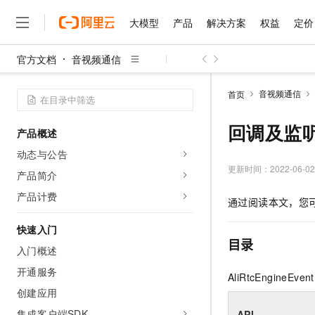
大模型
产品
解决方案
权益
定价
官方文档
音视频通信
大模型
产品
解决方案
权益
定价
云市场
伙伴
服务
了解阿里云
精选产品
精选解决方案
普惠上云
产品定价
精选商城
成为销售伙伴
售前咨询
为什么选择阿里云
千问AI平台
音视频通信
首页
了解云产品的定价详情
大模型服务平台百炼
睿译宝，AI翻译排版一
普惠上云 官方力荐
分销伙伴
在线服务
网站建设
什么是云计算
大
大模型服务与应用平台
上传文档即自动完成翻译和
云服务器38元/年起，超
回调及监
产品概述
咨询伙伴
多端小程序
技术领先
云上成本管理
售后服务
千问大模型
GLM-5.2：长任务时代
官方推荐返现计划
大模型
动态与公告
大模型
精选产品
精选解决方案
Salesforce 国际版订阅
稳定可靠
管理和优化成本
多元化、高性能、安全可靠
推荐新用户得奖励，单订单
更新时间：
2022-06-02
销售伙伴合作计划
产品简介
自助服务
友盟天域
安全合规
人工智能与机器学习
AI
文本生成
无影云电脑
Hermes Agent，打造
云工开物
产品计费
通过阅读本文，您
无影生态合作计划
在线服务
观测云
分析师报告
随时随地安全接入的云上超
自主进化，持久记忆，越用
高校专属算力普惠，学生认
计算
互联网应用开发
Qwen3.8-Max
HOT
Salesforce On Alibaba C
工单服务
快速入门
智能体时代全能旗舰模型
Tuya 物联网平台阿里云
研究报告与白皮书
云解析DNS
快速拥有专属 OpenClaw
Consulting Partner 合
目录
大数据
容器
入门概述
免费试用
短信专区
蓝凌 OA
Qwen3.7-Plus
AI 大模型销售与服务生
开通服务
现代化应用
存储
天池大赛
AliRtcEngineE
能看、能想、能动手的多模
云原生大数据计算服务 Max
解决方案免费试用 新老
电子合同
创建应用
面向分析的企业级SaaS模
最高领取价值200元试用
安全
网络与CDN
AI 算法大赛
Qwen3-VL-Plus
畅捷通
集成客户端SDK
API