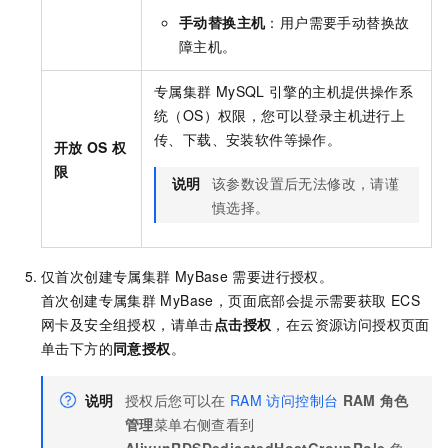
手动替换主机
：用户需要手动替换故
障主机。
专属集群
MySQL
引擎的主机提供操作系
统（OS）权限，您可以登录主机进行上
传、下载、安装软件等操作。
开放
OS
权
限
说明
该参数设置后无法修改，请谨
慎选择。
仅首次创建专属集群
MyBase
需要进行授权。
首次创建
专属集群
MyBase
，页面底部会提示需要获取
ECS
网卡及安全组授权，请单击
点击授权
，在云资源访问授权页面
单击下方的
同意授权
。
说明
授权后您可以在
RAM
访问控制台
RAM
角色
管理
菜单右侧查看到