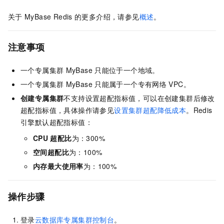
关于
MyBase Redis
的更多介绍，请参见
概述
。
注意事项
一个
专属集群
MyBase
只能位于一个地域。
一个
专属集群
MyBase
只能属于一个专有网络
VPC。
创建专属集群
不支持设置超配指标值，可以在创建集群后修改
超配指标值，具体操作请参见
设置集群超配降低成本
。Redis
引擎默认超配指标值：
CPU
超配比
为：300%
空间超配比
为：100%
内存最大使用率
为：100%
操作步骤
登录
云数据库专属集群控制台
。