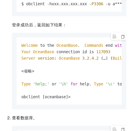
$ obclient -hxxx.
xxx
.
xxx
.
xxx
 -
P3306
 -u a**** -
登录成功后，返回如下结果：
Welcome
 to the 
OceanBase
.  
Commands
 end 
with
Your
OceanBase
 connection id is 
117093
Server
version
: 
OceanBase
3.2
.4
.2
 (…) (
Built
F
<省略>

Type
'help;'
 or 
'\h'
for
 help. 
Type
'\c'
 to cle
obclient [oceanbase]> 
查看数据库。