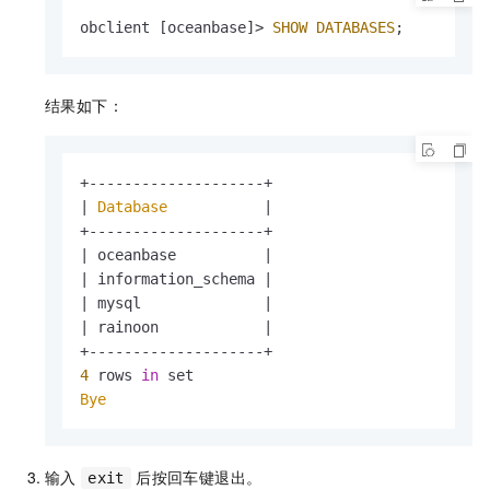
obclient [oceanbase]> 
SHOW
DATABASES
;
结果如下：
+--------------------+

| 
Database
           |

+--------------------+

| oceanbase          |

| information_schema |

| mysql              |

| rainoon            |

4
 rows 
in
Bye
输入
后按回车键退出。
exit