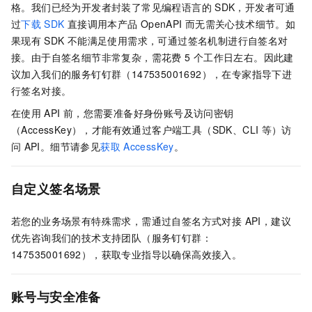
格。我们已经为开发者封装了常见编程语言的
SDK，开发者可通
过
下载
SDK
直接调用本产品
OpenAPI
而无需关心技术细节。如
果现有
SDK
不能满足使用需求，可通过签名机制进行自签名对
接。由于自签名细节非常复杂，需花费 5
个工作日左右。因此建
议加入我们的服务钉钉群（147535001692），在专家指导下进
行签名对接。
在使用
API
前，您需要准备好身份账号及访问密钥
（AccessKey），才能有效通过客户端工具（SDK、CLI
等）访
问
API。细节请参见
获取
AccessKey
。
自定义签名场景
若您的业务场景有特殊需求，需通过自签名方式对接 API，建议
优先咨询我们的技术支持团队（服务钉钉群：
147535001692），获取专业指导以确保高效接入。
账号与安全准备