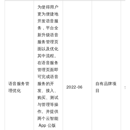
为使得用户
更为便捷地
开发语音服
务，平台全
新升级语音
服务管理页
面以及优化
其中流程。
在语音服务
管理页面即
可完成语音
语音服务管
服务的开
自有品牌项
2022-06
全
理优化
发、接入、
目
购买、测试
与管理等操
作。并提供
两个云智能
App
公版