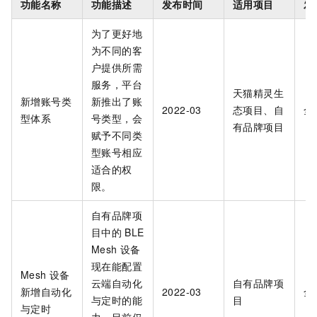
功能名称
功能描述
发布时间
适用项目
发
为了更好地
为不同的客
户提供所需
服务，平台
天猫精灵生
新增账号类
新推出了账
2022-03
态项目、自
全
型体系
号类型，会
有品牌项目
赋予不同类
型账号相应
适合的权
限。
自有品牌项
目中的
BLE
Mesh
设备
现在能配置
Mesh
设备
云端自动化
自有品牌项
新增自动化
2022-03
全
与定时的能
目
与定时