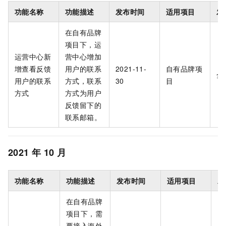
功能名称
功能描述
发布时间
适用项目
发
在自有品牌
项目下，运
运营中心新
营中心增加
增查看反馈
用户的联系
2021-11-
自有品牌项
全
用户的联系
方式，联系
30
目
方式
方式为用户
反馈留下的
联系邮箱。
2021
年
10
月
功能名称
功能描述
发布时间
适用项目
发
在自有品牌
项目下，需
要接入海外