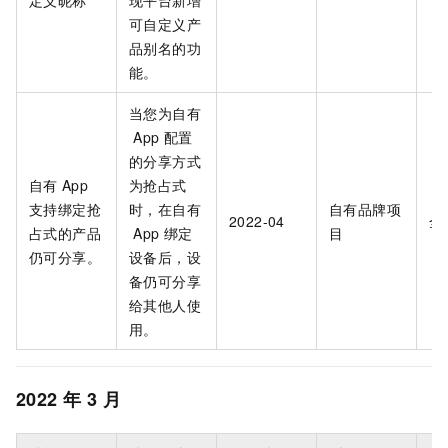
可自定义产
品别名的功
能。
当您为自有
App
配置
的分享方式
自有
App
为抢占式
支持绑定抢
时，在自有
自有品牌项
2022-04
全
占式的产品
App
绑定
目
仍可分享。
设备后，设
备仍可分享
给其他人使
用。
2022
年
3
月