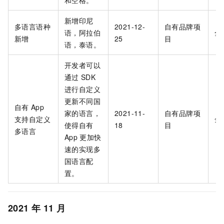
和空格。
新增印尼
多语言语种
2021-12-
自有品牌项
语，阿拉伯
全
新增
25
目
语，泰语。
开发者可以
通过
SDK
进行自定义
更新不同国
自有
App
家的语言，
2021-11-
自有品牌项
支持自定义
全
使得自有
18
目
多语言
App
更加快
速的实现多
国语言配
置。
2021
年
11
月