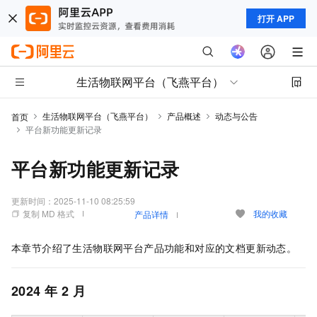
打开 APP
生活物联网平台（飞燕平台）
生活物联网平台（飞燕平台）
产品概述
动态与公告
首页
平台新功能更新记录
平台新功能更新记录
更新时间：
2025-11-10 08:25:59
复制 MD 格式
我的收藏
产品详情
本章节介绍了生活物联网平台产品功能和对应的文档更新动态。
2024
年
2
月