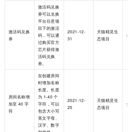
激活码兑换
券可以兑换
平台任意项
目下的激活
激活码兑换
2021-12-
天猫精灵生
码，可以通
全
券
31
态项目
过购买官方
芯片获得激
活码兑换
券。
在创建房间
时增加名称
长度。长度
房间名称增
为
1-40
个
2021-12-
天猫精灵生
加至
40
字
字符，可以
全
25
态项目
符
包含大小写
英文字母、
汉字、数字