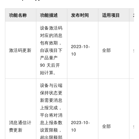
功能名称
功能描述
发布时间
适用项目
发
设备激活码
对应的消息
包有效期，
2023-10-
激活码更新
自该项目下
全部
全
10
产品量产
90
天后开
始计算。
设备与云端
保持状态更
新需要消息
上报完成，
平台将对消
消息通信计
息上报条数
2023-10-
全部
全
费更新
设置限额，
10
超出限额部