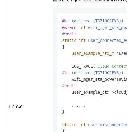
wifi_mgmr_sta_powersaving(0)
#
if
 (defined (TG7100CEVB))
extern
int
wifi_mgmr_sta_powe
#
endif
static
int
user_connected_eve
{

user_example_ctx_t
 *user_
    LOG_TRACE(
"Cloud Connecte
#
if
 (defined (TG7100CEVB))
    wifi_mgmr_sta_powersaving
#
endif
    user_example_ctx->cloud_c
    ......

1.6.6-6
}

static
int
user_disconnected_
{
