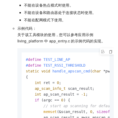
不能在设备热点模式时使用。
不能在设备和路由器处于连接状态时使用。
不能在配网模式下使用。
示例代码：
关于该工具模块的使用，您可以参考应用示例
living_platform
中
app_entry.c
的示例代码的实现。
#
define
 TEST_LINE_AP                     
#
define
 TEST_RSSI_THRESHOLD              
static
void
handle_apscan_cmd
(
char
 *pwbuf
{

int
 ret = 
0
;

ap_scan_info_t
 scan_result;

int
 ap_scan_result = 
-1
;

if
 (argc == 
0
) {

// start ap scanning for default 
memset
(&scan_result, 
0
, 
sizeof
(
ap
        ap_scan_result = awss_apscan_proc