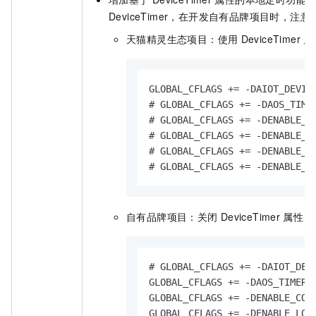
DeviceTimer，在开发自有品牌项目时，注意
天猫精灵生态项目：使用
DeviceTimer
属
GLOBAL_CFLAGS += -DAIOT_DEVIC
# GLOBAL_CFLAGS += -DAOS_TIME
# GLOBAL_CFLAGS += -DENABLE_C
# GLOBAL_CFLAGS += -DENABLE_L
# GLOBAL_CFLAGS += -DENABLE_P
# GLOBAL_CFLAGS += -DENABLE_R
自有品牌项目：关闭
DeviceTimer
属性，
# GLOBAL_CFLAGS += -DAIOT_DEV
GLOBAL_CFLAGS += -DAOS_TIMER_
GLOBAL_CFLAGS += -DENABLE_COU
GLOBAL_CFLAGS += -DENABLE_LOC