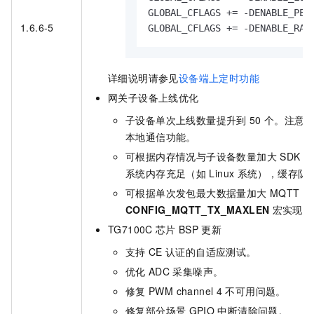
GLOBAL_CFLAGS += -DENABLE_PER
1.6.6-5
GLOBAL_CFLAGS += -DENABLE_RAN
详细说明请参见
设备端上定时功能
网关子设备上线优化
子设备单次上线数量提升到
50
个。注意
本地通信功能。
可根据内存情况与子设备数量加大
SDK
缓
系统内存充足（如
Linux
系统），缓存队
可根据单次发包最大数据量加大
MQTT
收
CONFIG_MQTT_TX_MAXLEN
宏实现。
TG7100C
芯片
BSP
更新
支持
CE
认证的自适应测试。
优化
ADC
采集噪声。
修复
PWM channel 4
不可用问题。
修复部分场景
GPIO
中断清除问题。