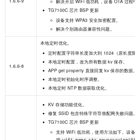
1.6.6-9
解决开启
WiFi
低功耗，设备
OTA
过程中
TG7100C
芯片
BSP
更新
设备支持
WPA3
安全加密配置。
解决个别路由器兼容性问题。
本地定时优化。
定时配置字符串长度加大到
1024（原长度限
本地定时配置，改为所有数据
kv
保存。
1.6.6-8
APP get property
直接回复
kv
保存的数据。
本地定时初始化时序调整。
本地定时
NTP
数据获取优化。
KV 存储功能优化。
修复
SSID
包含特殊字符导致配网失败问题。
TG7100C
芯片
BSP
更新
支持
WiFi
低功耗，使用方法如下。设备连
用