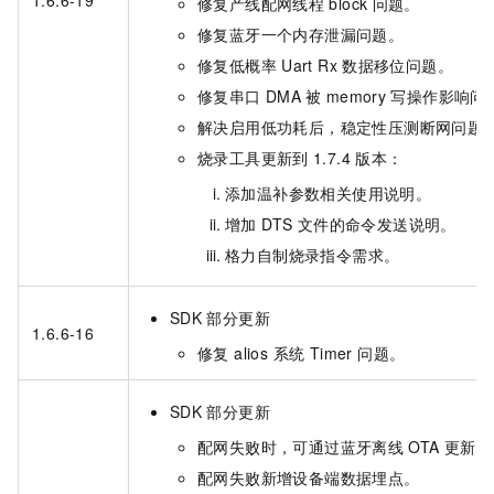
1.6.6-19
修复产线配网线程
block
问题。
修复蓝牙一个内存泄漏问题。
修复低概率
Uart Rx
数据移位问题。
修复串口
DMA
被
memory
写操作影响问
解决启用低功耗后，稳定性压测断网问题
烧录工具更新到
1.7.4
版本：
添加温补参数相关使用说明。
增加 DTS 文件的命令发送说明。
格力自制烧录指令需求。
SDK
部分更新
1.6.6-16
修复 alios 系统 Timer 问题。
SDK
部分更新
配网失败时，可通过蓝牙离线
OTA
更新固
配网失败新增设备端数据埋点。