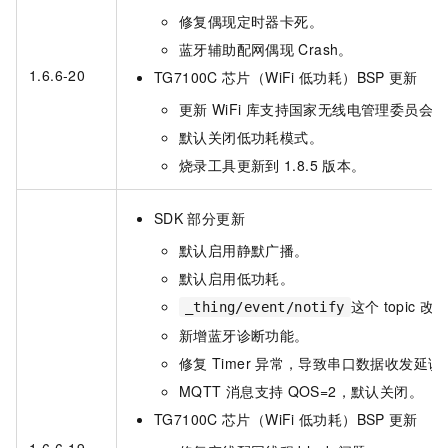
修复偶现定时器卡死。
蓝牙辅助配网偶现
Crash。
1.6.6-20
TG7100C
芯片（WiFi
低功耗）BSP
更新
更新
WiFi
库支持国家无线电管理委员会新
默认关闭低功耗模式。
烧录工具更新到
1.8.5
版本。
SDK
部分更新
默认启用静默广播。
默认启用低功耗。
这个
topic
改
_thing/event/notify
新增蓝牙诊断功能。
修复
Timer
异常，导致串口数据收发延误
MQTT
消息支持
QOS=2，默认关闭。
TG7100C
芯片（WiFi
低功耗）BSP
更新