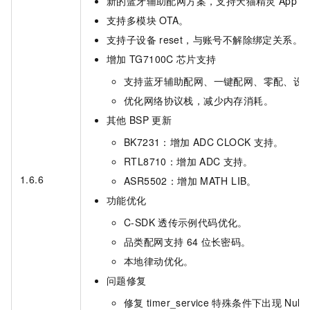
新的蓝牙辅助配网方案，支持天猫精灵
App V4
支持多模块
OTA。
支持子设备
reset，与账号不解除绑定关系。
增加
TG7100C
芯片支持
支持蓝牙辅助配网、一键配网、零配、设
优化网络协议栈，减少内存消耗。
其他
BSP
更新
BK7231：增加
ADC CLOCK
支持。
RTL8710：增加
ADC
支持。
1.6.6
ASR5502：增加
MATH LIB。
功能优化
C-SDK
透传示例代码优化。
品类配网支持
64
位长密码。
本地律动优化。
问题修复
修复
timer_service
特殊条件下出现
Null 