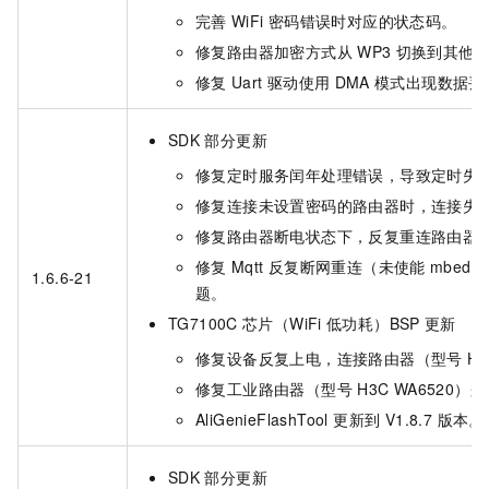
完善
WiFi
密码错误时对应的状态码。
修复路由器加密方式从
WP3
切换到其他
修复
Uart
驱动使用
DMA
模式出现数据丢
SDK
部分更新
修复定时服务闰年处理错误，导致定时失
修复连接未设置密码的路由器时，连接失
修复路由器断电状态下，反复重连路由器
修复
Mqtt
反复断网重连（未使能
mbedtl
1.6.6-21
题。
TG7100C
芯片（WiFi
低功耗）BSP
更新
修复设备反复上电，连接路由器（型号
H
修复工业路由器（型号
H3C WA6520
AliGenieFlashTool 更新到 V1.8.7 版本。
SDK
部分更新