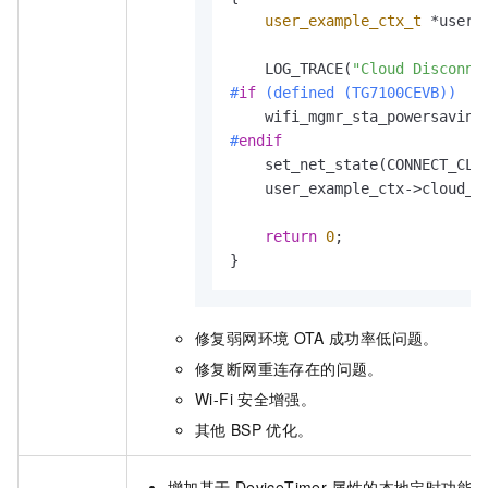
user_example_ctx_t
 *user_
    LOG_TRACE(
"Cloud Disconne
#
if
 (defined (TG7100CEVB))
    wifi_mgmr_sta_powersaving
#
endif
    set_net_state(CONNECT_CLOU
    user_example_ctx->cloud_c
return
0
;

}
修复弱网环境
OTA
成功率低问题。
修复断网重连存在的问题。
Wi-Fi
安全增强。
其他
BSP
优化。
增加基于
DeviceTimer
属性的本地定时功能