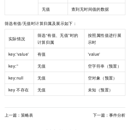
无值
查到无时间值的数据
筛选有值/无值时计算归属及展示如下：
筛选“有值、无值”时的
按照属性值进行展
实际情况
计算归属
示时
key:'value'
有值
'value'
key:''
无值
空字符串（预置）
key:null
无值
空对象（预置）
key
不存在
无值
未知（预置）
上一篇：
策略表
下一篇：
事件分析