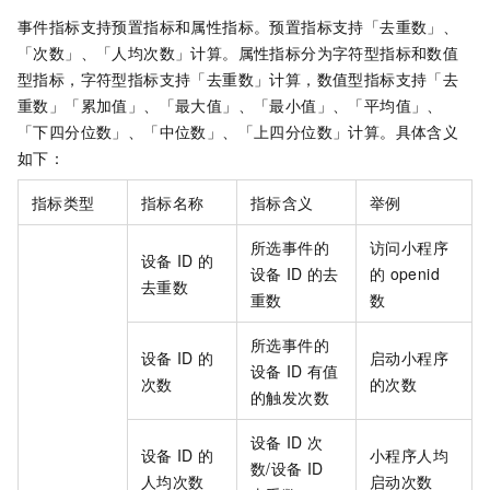
事件指标支持预置指标和属性指标。预置指标支持「去重数」、
「次数」、「人均次数」计算。属性指标分为字符型指标和数值
型指标，字符型指标支持「去重数」计算，数值型指标支持「去
重数」「累加值」、「最大值」、「最小值」、「平均值」、
「下四分位数」、「中位数」、「上四分位数」计算。具体含义
如下：
指标类型
指标名称
指标含义
举例
所选事件的
访问小程序
设备
ID
的
设备
ID
的去
的
openid
去重数
重数
数
所选事件的
设备
ID
的
启动小程序
设备
ID
有值
次数
的次数
的触发次数
设备
ID
次
设备
ID
的
小程序人均
数/设备
ID
人均次数
启动次数