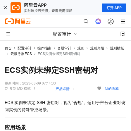
打开 APP
配置审计
配置审计
操作指南
合规审计
规则
规则介绍
规则模板
首页
云服务器ECS
ECS实例未绑定SSH密钥对
ECS实例未绑定SSH密钥对
更新时间：
2023-08-09 07:14:33
复制 MD 格式
我的收藏
产品详情
ECS
实例未绑定
SSH
密钥对，视为“合规”。适用于部分企业对访
问实例的特殊管控场景。
应用场景