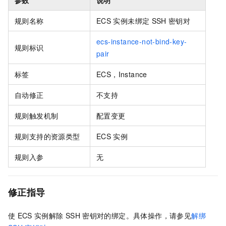
规则名称
ECS
实例未绑定
SSH
密钥对
ecs-instance-not-bind-key-
规则标识
pair
标签
ECS，Instance
自动修正
不支持
规则触发机制
配置变更
规则支持的资源类型
ECS
实例
规则入参
无
修正指导
使
ECS
实例解除
SSH
密钥对的绑定。具体操作，请参见
解绑