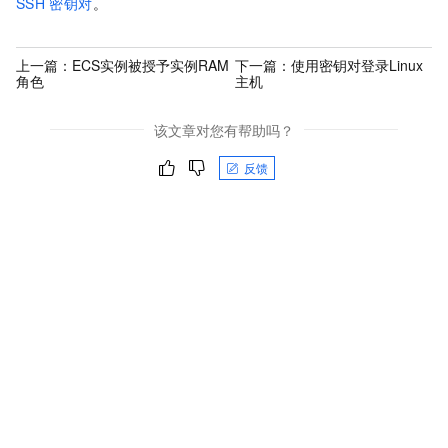
SSH
密钥对
。
上一篇：
ECS实例被授予实例RAM
下一篇：
使用密钥对登录Linux
角色
主机
该文章对您有帮助吗？
反馈