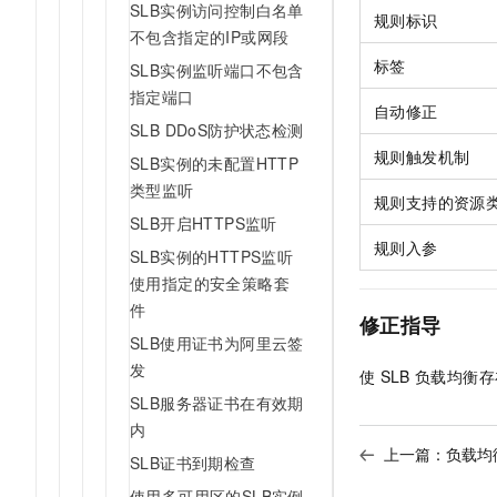
SLB实例访问控制白名单
10 分钟在聊天系统中增加
规则标识
专有云
不包含指定的IP或网段
标签
SLB实例监听端口不包含
指定端口
自动修正
SLB DDoS防护状态检测
规则触发机制
SLB实例的未配置HTTP
类型监听
规则支持的资源
SLB开启HTTPS监听
规则入参
SLB实例的HTTPS监听
使用指定的安全策略套
件
修正指导
SLB使用证书为阿里云签
发
使
SLB
负载均衡存
SLB服务器证书在有效期
内
上一篇：
负载均
SLB证书到期检查
使用多可用区的SLB实例