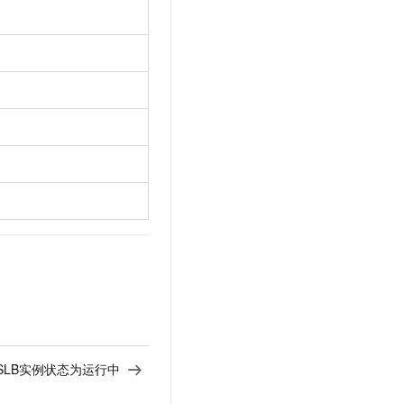
t.diy 一步搞定创意建站
构建大模型应用的安全防护体系
通过自然语言交互简化开发流程,全栈开发支持
通过阿里云安全产品对 AI 应用进行安全防护
SLB实例状态为运行中