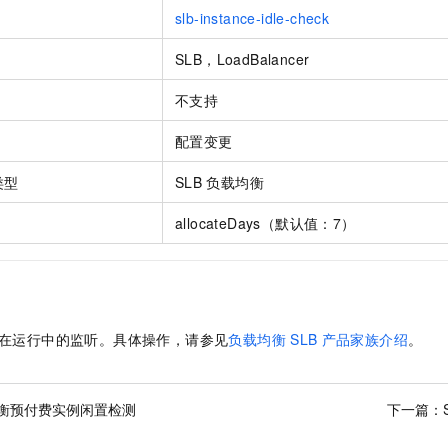
一个 AI 助手
即刻拥有 DeepSeek-R1 满血版
超强辅助，Bol
slb-instance-idle-check
在企业官网、通讯软件中为客户提供 AI 客服
多种方案随心选，轻松解锁专属 DeepSeek
SLB，LoadBalancer
不支持
配置变更
类型
SLB
负载均衡
allocateDays（默认值：7）
在运行中的监听。具体操作，请参见
负载均衡
SLB
产品家族介绍
。
衡预付费实例闲置检测
下一篇：