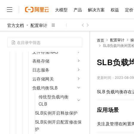
容器服务Kubernetes
大模型
产品
解决方案
权益
定价
版
容器镜像服务ACR
官方文档
配置审计
大模型
产品
解决方案
权益
定价
云市场
伙伴
服务
了解阿里云
精选产品
精选解决方案
普惠上云
产品定价
精选商城
成为销售伙伴
售前咨询
为什么选择阿里云
弹性容器实例
千问AI平台
配置审计
操
首页
对象存储OSS
了解云产品的定价详情
SLB负载均衡闲置
大模型服务平台百炼
睿译宝，AI翻译排版一
普惠上云 官方力荐
分销伙伴
在线服务
网站建设
什么是云计算
大
文件存储NAS
大模型服务与应用平台
上传文档即自动完成翻译和
云服务器38元/年起，超
咨询伙伴
多端小程序
技术领先
SLB负载
表格存储
云上成本管理
售后服务
千问大模型
GLM-5.2：长任务时代
官方推荐返现计划
大模型
大模型
精选产品
精选解决方案
Salesforce 国际版订阅
稳定可靠
日志服务
管理和优化成本
多元化、高性能、安全可靠
推荐新用户得奖励，单订单
销售伙伴合作计划
自助服务
更新时间：
2023-08-09
云存储网关
友盟天域
安全合规
人工智能与机器学习
AI
文本生成
无影云电脑
Hermes Agent，打造
云工开物
无影生态合作计划
在线服务
负载均衡SLB
观测云
分析师报告
随时随地安全接入的云上超
自主进化，持久记忆，越用
高校专属算力普惠，学生认
计算
互联网应用开发
SLB
负载均衡存在
Qwen3.8-Max
HOT
传统型负载均衡
Salesforce On Alibaba C
工单服务
智能体时代全能旗舰模型
Tuya 物联网平台阿里云
研究报告与白皮书
云解析DNS
快速拥有专属 OpenClaw
Consulting Partner 合
大数据
容器
CLB
免费试用
短信专区
应用场景
蓝凌 OA
Qwen3.7-Plus
SLB实例开启释放保护
AI 大模型销售与服务生
现代化应用
存储
天池大赛
能看、能想、能动手的多模
云原生大数据计算服务 Max
解决方案免费试用 新老
SLB实例开启配置修改保
电子合同
关注及管理在闲置
面向分析的企业级SaaS模
最高领取价值200元试用
安全
网络与CDN
护
AI 算法大赛
Qwen3-VL-Plus
畅捷通