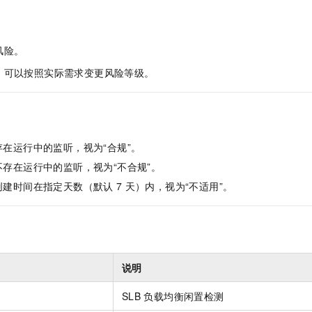
服务生态伙伴
视觉 Coding、空间感知、多模态思考等全面升级
1M上下文，专为长程任务能力而生
云工开物
企业应用
Night Plan 支持 Qwen 3.8-Max
AI 办公
NEW
Red Hat
30+ 款产品免费体验
夜间 5 折，Qwen/Meoo/TokenPlan 客户专享
AI智能应用
科研合作
ERP
堂（旗舰版）
SUSE
风险。
智能客服
AI 应用构建
大模型原生
CRM
2个月
自动承接线索
，可以按照实际需求变更风险等级。
建站小程序
Qoder
大模型服务平台百炼-应用模版
OA 办公系统
HOT
NEW
面向真实软件
个人版上线、团队版降价；千问3.8-Max首发发尝鲜
丰富多元化的应用模版和解决方案
力提升
财税管理
模板建站
万有无界
大模型服务平台百炼-智能体
400电话
定制建站
在运行中的监听，视为“合规”。
的模型效果
灵活可视化地构建企业级 Agent
方案
广告营销
模板小程序
不存在运行中的监听，视为“不合规”。
秒悟
人工智能平台 PAI
创建时间在指定天数（默认
7
天）内，视为“不适用”。
定制小程序
云端极速 AI 
新一代 AI 视频生成模型，深度适配广告营销等场景
AI Native 的算法工程平台，一站式完成建模、训练、推理服务部署
APP 开发
建站系统
说明
AI 应用
10分钟微调：让0.6B模型媲美235B模型
多模态数据信
依托云原生高可用架构,实现Dify私有化部署
用1%尺寸在特定领域达到大模型90%以上效果
SLB
负载均衡闲置检测