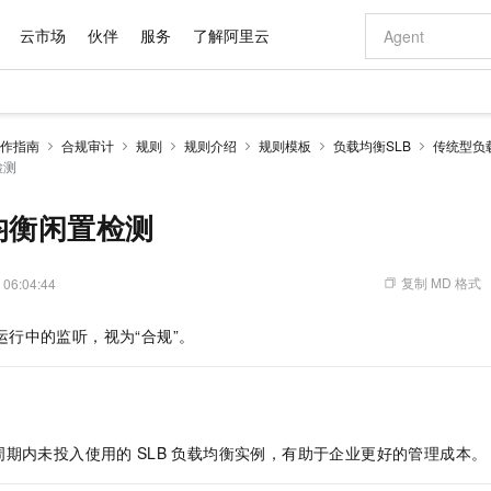
云市场
伙伴
服务
了解阿里云
AI 特惠
数据与 API
成为产品伙伴
企业增值服务
最佳实践
价格计算器
AI 场景体
基础软件
产品伙伴合
阿里云认证
市场活动
配置报价
大模型
作指南
合规审计
规则
规则介绍
规则模板
负载均衡SLB
传统型负
自助选配和估算价格
检测
步到位
域名与网站
智启 AI 普惠权益
产品生态集成认证中心
企业支持计划
云上春晚
Qwen Audio：打造专属 AI 语音助手
千问官方 MaaS 平台，为开发者和 Agent 而生，新用户赠送 1 亿 + tokens 额度
云服务器 EC
一句话生成原生
AI Coding
阿里云Maa
2026 阿里云
为企业打
数据集
Windows
大模型认证
模型
NEW
NEW
格式还原
值低价云产品抢先购
提供智能易用的域名与建站服务
至高享 1亿+免费 tokens，加速 Al 应用落地
Qwen-Audio-3.0-Realtime 端到端实时语音角色扮演
安全可靠、弹
输入一句话想法,
智能编程，一键
产品生态伙伴
专家技术服务
云上奥运之旅
弹性计算合作
阿里云中企出
手机三要素
宝塔 Linux
全部认证
均衡闲置检测
价格优势
开源旗舰模型
对象存储 OSS
即刻拥有 DeepSeek-V4-Pro
阿里云 OPC 创新助力计划
云数据库 RD
一键部署幻兽
AI 电商营销
产品生态伙伴工作台
企业增值服务台
云栖战略参考
云存储合作计
云栖大会
身份实名认证
CentOS
训练营
推动算力普惠，释放技术红利
的大模型服务
最高返9万
真正可用的 1M 上下文,一次完成代码全链路开发
轻松解锁专属 DeepSeek-V4-Pro
至高百万元 Token 补贴，加速一人公司成长
稳定、安全、高性价比、高性能的云存储服务
一键购买专属
从图文生成到
复制 MD 格式
 06:04:44
云上的中国
数据库合作计
活动全景
短信
Docker
图片和
自进化智能体
人工智能平台 PAI
5 分钟轻松部署专属 QwenPaw
Token Plan 模型订阅计划
Qoder
高效搭建 AI
AI 广告创作
企业成长
大模型
NEW
HOT
信息公告
看见新力量
云网络合作计
OCR 文字识别
JAVA
级电脑
越聪明
证享300元代金券
一站式AI开发、训练和推理服务
Qwen3.8-Max 首发尝鲜，限时加量 10 倍，夜间低至2折
从聊天伙伴进化为能主动干活的本地数字员工
面向真实软件
图文、视频一
运行中的监听，视为“合规”。
Kimi-K3
HappyHors
NEW
魔搭 Mode
loud
服务实践
官网公告
Kimi 最新旗舰模型，长程编程与推理利器
让文字生成流
金融模力时刻
Salesforce O
版
发票查验
全能环境
Qoder CN
Claude Code + GStack 打造工程团队
千问办公，限时限量积分加倍
云原生数据库 P
低代码高效构
AI 建站
NEW
作计划
计划
创新中心
魔搭 ModelSc
健康状态
让AI从“聊天伙伴”进化为能干活的“数字员工”
覆盖公网/内网、递归/权威、移动APP等全场景解析服务
安装技能 GStack，拥有专属 AI 工程团队
你的AI工作搭子，覆盖日常办公高频场景
基于千问大模型等，支持代码智能生成、研发智能问答
0 代码专业建
客户案例
天气预报查询
操作系统
Deepseek-v4-pro
HappyHors
态合作计划
态智能体模型
旗舰 MoE 大模型，百万上下文与顶尖推理能力
图生视频，流
Compute
同享
容器服务 Kubernetes 版 ACK
万小智 AI 建站低至 15元/月
云防火墙
AI 短剧/漫剧
快递物流查询
WordPress
成为服务伙
周期内未投入使用的
SLB
负载均衡实例，有助于企业更好的管理成本。
高校合作
式云数据仓库
点，立即开启云上创新
提供一站式管理容器应用的 K8s 服务
送.CN域名，送备案服务码
云原生的云上
AI助力短剧
GLM-5.2
Wan2.7-T
Ubuntu