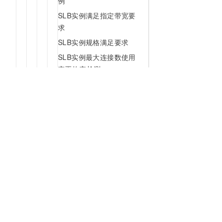
例
SLB实例满足指定带宽要
求
SLB实例规格满足要求
SLB实例最大连接数使用
率平均率检测
SLB实例新建连接数平均
使用率检测
SLB实例网络流出带宽平
均使用率检测
SLB负载均衡的所有监听
为什么选择阿里云
大模型
产品和定
都设置了健康检查
SLB实例服务器负载权重
什么是云计算
千问大模型
全部产品
不为0
全球基础设施
大模型服务
免费试用
SLB实例开启访问日志
技术领先
AI应用构建
产品动态
CLB实例处理不存在水位
稳定可靠
产品定价
异常