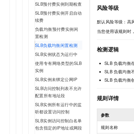
SLB预付费实例到期检查
AI 产品 免费试用
网络
安全
云开发大赛
风险等级
Tableau 订阅
1亿+ 大模型 tokens 和 
SLB预付费实例开启自动
可观测
入门学习赛
中间件
续费
AI空中课堂在线直播课
默认风险等级：高
140+云产品 免费试用
大模型服务
负载均衡预付费实例闲
上云与迁云
产品新客免费试用，最长1
数据库
当您使用该规则时
置检测
生态解决方案
千问AI平台-Token Plan
企业出海
大模型ACA认证体验
大数据计算
SLB负载均衡闲置检测
检测逻辑
助力企业全员 AI 认知与能
行业生态解决方案
政企业务
SLB实例状态为运行中
媒体服务
千问AI平台-模型体验
开发者生态解决方案
使用专有网络类型的SLB
SLB
负载均衡存
在线体验全尺寸、多种模态
企业服务与云通信
实例
AI 开发和 AI 应用解决
SLB
负载均衡
Happy 系列大模型
SLB实例未绑定公网IP
域名与网站
SLB
负载均衡
SLB访问控制列表不允许
终端用户计算
配置所有地址段
规则详情
Serverless
SLB实例所有运行中的监
大模型解决方案
听都设置访问控制
参数
开发工具
快速部署 Dify，高效搭建 
SLB实例访问控制白名单
规则名称
包含指定的IP地址或网段
迁移与运维管理