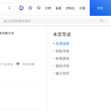
文档
备案
控制台
注册
登录
输入文档关键字查找
验
作计划
器
AI 活动
专业服务
服务伙伴合作计划
开发者社区
加入我们
服务平台百炼
阿里云 OPC 创新助力计划
载均衡CLB
本页导读
（1）
一站式生成采购清单，支持单品或批量购买
S
可编辑精美 PPT 文稿
S产品伙伴计划（繁花）
峰会
造的大模型服务与应用开发平台
轻量应用服务器
Agency Agents：拥有专属领域专家
AI 生产力先锋
Al MaaS 服务伙伴赋能合作
域名
博文
Careers
至高可申请百万元
应用场景
性可伸缩的云计算服务
 轻松生成专业的 PPT
开启高性价比 AI 编程新体验
先锋实践拓展 AI 生产力的边界
快速构建应用程序和网站，即刻迈出上云第一步
多领域专家智能体,一键组建 AI 虚拟交付团队
Token 补贴，五大权
计划
海大会
伙伴信用分合作计划
商标
问答
社会招聘
风险等级
益加速 OPC 成功
S
帕鲁游戏服务器
数字证书管理服务（原SSL证书）
HappyHorse 打造一站式影视创作平台
飞天发布时刻
HOT
划
备案
电子书
校园招聘
检测逻辑
联机服务器，轻松开启游戏
视频创作，一键激活电商全链路生产力
全托管，含MySQL、PostgreSQL、SQL Server、MariaDB多引擎
实现全站HTTPS，呈现可信的WEB访问
所见，即是所愿
可视化编排打通从文字构思到成片全链路闭环
更多支持
我的收藏
产品详情
划
公司注册
镜像站
规则详情
视频生成
语音识别与合成
 智能体与工作流应用
短信服务
漫剧工坊：一站式动画创作平台
AI 实训营
合作伙伴培训与认证
修正指导
划
上云迁移
的智能体编程平台
站生成，高效打造优质广告素材
通过阿里云百炼高效搭建AI应用,助力高效开发
快速生产连贯的高质量长漫剧
从基础到进阶，Agent 创客手把手教你
国内短信简单易用，安全可靠，秒级触达，全球覆盖200+国家和地区。
e-1.1-T2V
Qwen3-TTS-Flash
lScope
我要反馈
查询合作伙伴
畅细腻的高质量视频
离线语音合成大模型，多语言方言自适应，低延迟高稳定
n Alibaba Cloud ISV 合作
代维服务
olarDB
建企业门户网站
大数据开发治理平台 DataWorks
10 分钟搭建微信、支付宝小程序
创新加速
ope
登录合作伙伴管理后台
我要建议
站，无忧落地极速上线
以可视化方式快速构建移动和 PC 门户网站
100%兼容MySQL、PostgreSQL，兼容Oracle，支持集中和分布式
高效部署网站，快速应用到小程序
Data Agent 驱动的一站式 Data+AI 开发治理平台
e-1.1-I2V
Cosyvoice-V3-Flash
安全
畅自然，细节丰富
高表现力语音合成大模型，语音克隆听感自然
我要投诉
上云场景组合购
伴
边界网络安全防护产品
漫剧创作，剧本、分镜、视频高效生成
覆盖90%+业务场景，专享组合折扣价
2V
VPN
Fun-ASR