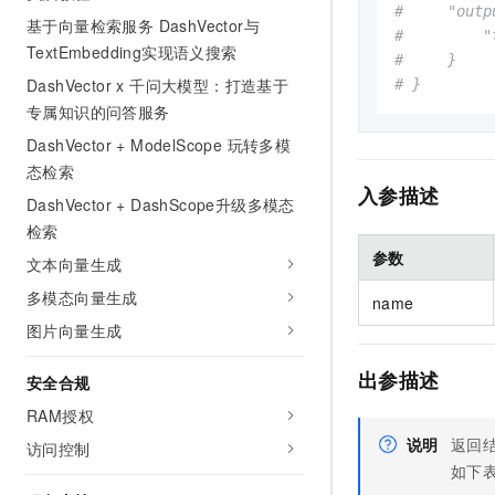
#     "outp
基于向量检索服务 DashVector与
#         "
TextEmbedding实现语义搜索
#     }
DashVector x 千问大模型：打造基于
# }
专属知识的问答服务
DashVector + ModelScope 玩转多模
态检索
入参描述
DashVector + DashScope升级多模态
检索
参数
文本向量生成
多模态向量生成
name
图片向量生成
出参描述
安全合规
RAM授权
说明
返回
访问控制
如下