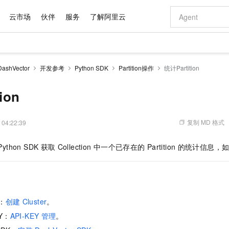
云市场
伙伴
服务
了解阿里云
AI 特惠
数据与 API
成为产品伙伴
企业增值服务
最佳实践
价格计算器
AI 场景体
基础软件
产品伙伴合
阿里云认证
市场活动
配置报价
大模型
shVector
开发参考
Python SDK
Partition操作
统计Partition
自助选配和估算价格
步到位
域名与网站
智启 AI 普惠权益
产品生态集成认证中心
企业支持计划
云上春晚
Qwen Audio：打造专属 AI 语音助手
千问官方 MaaS 平台，为开发者和 Agent 而生，新用户赠送 1 亿 + tokens 额度
云服务器 EC
一句话生成原生
AI Coding
阿里云Maa
2026 阿里云
为企业打
数据集
Windows
大模型认证
模型
NEW
NEW
格式还原
值低价云产品抢先购
提供智能易用的域名与建站服务
至高享 1亿+免费 tokens，加速 Al 应用落地
Qwen-Audio-3.0-Realtime 端到端实时语音角色扮演
安全可靠、弹
输入一句话想法,
智能编程，一键
ion
产品生态伙伴
专家技术服务
云上奥运之旅
弹性计算合作
阿里云中企出
手机三要素
宝塔 Linux
全部认证
价格优势
开源旗舰模型
对象存储 OSS
即刻拥有 DeepSeek-V4-Pro
阿里云 OPC 创新助力计划
云数据库 RD
一键部署幻兽
AI 电商营销
产品生态伙伴工作台
企业增值服务台
云栖战略参考
云存储合作计
云栖大会
身份实名认证
CentOS
训练营
推动算力普惠，释放技术红利
的大模型服务
最高返9万
真正可用的 1M 上下文,一次完成代码全链路开发
轻松解锁专属 DeepSeek-V4-Pro
至高百万元 Token 补贴，加速一人公司成长
稳定、安全、高性价比、高性能的云存储服务
一键购买专属
从图文生成到
复制 MD 格式
 04:22:39
云上的中国
数据库合作计
活动全景
短信
Docker
图片和
自进化智能体
人工智能平台 PAI
5 分钟轻松部署专属 QwenPaw
Token Plan 模型订阅计划
Qoder
高效搭建 AI
AI 广告创作
企业成长
大模型
NEW
HOT
信息公告
Python SDK
获取
Collection
中一个已存在的
Partition
的统计信息，
看见新力量
云网络合作计
OCR 文字识别
JAVA
级电脑
越聪明
证享300元代金券
一站式AI开发、训练和推理服务
Qwen3.8-Max 首发尝鲜，限时加量 10 倍，夜间低至2折
从聊天伙伴进化为能主动干活的本地数字员工
面向真实软件
图文、视频一
Kimi-K3
HappyHors
NEW
魔搭 Mode
loud
服务实践
官网公告
Kimi 最新旗舰模型，长程编程与推理利器
让文字生成流
金融模力时刻
Salesforce O
版
发票查验
全能环境
Qoder CN
Claude Code + GStack 打造工程团队
千问办公，限时限量积分加倍
云原生数据库 P
低代码高效构
AI 建站
NEW
作计划
计划
创新中心
魔搭 ModelSc
健康状态
让AI从“聊天伙伴”进化为能干活的“数字员工”
覆盖公网/内网、递归/权威、移动APP等全场景解析服务
安装技能 GStack，拥有专属 AI 工程团队
你的AI工作搭子，覆盖日常办公高频场景
基于千问大模型等，支持代码智能生成、研发智能问答
0 代码专业建
客户案例
天气预报查询
操作系统
Deepseek-v4-pro
HappyHors
态合作计划
r：
创建
Cluster
。
态智能体模型
旗舰 MoE 大模型，百万上下文与顶尖推理能力
图生视频，流
Compute
同享
容器服务 Kubernetes 版 ACK
万小智 AI 建站低至 15元/月
云防火墙
AI 短剧/漫剧
快递物流查询
WordPress
成为服务伙
高校合作
Y
：
API-KEY
管理
。
式云数据仓库
点，立即开启云上创新
提供一站式管理容器应用的 K8s 服务
送.CN域名，送备案服务码
云原生的云上
AI助力短剧
GLM-5.2
Wan2.7-T
Ubuntu