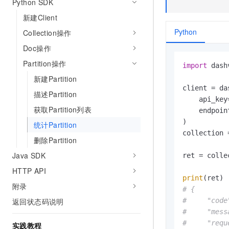
Python SDK
10 分钟在聊天系统中增加
专有云
新建Client
Python
Collection操作
Doc操作
Partition操作
import
 dash
新建Partition
client = da
描述Partition
    api_key
获取Partition列表
    endpoin
)

统计Partition
collection 
删除Partition
Java SDK
ret = colle
HTTP API
print
附录
# {
返回状态码说明
#     "code
#     "mess
#     "requ
实践教程