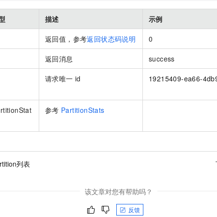
型
描述
示例
返回值，参考
返回状态码说明
0
r
返回消息
success
r
请求唯一
id
19215409-ea66-4db
rtitionStat
参考
PartitionStats
tition列表
该文章对您有帮助吗？
反馈