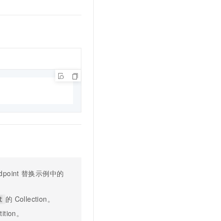
文戏情感细腻自然，动作戏激烈拳拳到肉，实现更强表演能力
支持中英文自由切换，具备更强的噪声鲁棒性
云聚AI 严选权益
SSL 证书
，一键激活高效办公新体验
精选AI产品，从模型到应用全链提效
堡垒机
AI 用量加速计划
应用
防火墙
、识别商机，让客服更高效、服务更出色。
新老同享，达量后返
千问办公
主机安全
NEW
的智能体编程平台
一站式AI生产力平台
AI 应用及服务市场
伶鹊
企业级人与Agent协作平台，接入和调度多个数字员工
智能客服平台，对话机器人、对话分析、智能外呼
AI 应用
大模型服务平台百炼 - 全妙
大模型
应用创作平台
多模态内容创作工具，已接入 DeepSeek
自然语言处理
数据标注
dpoint
替换示例中的
机器学习
息提取
与 AI 智能体进行实时音视频通话
的
Collection。
t
从文本、图片、视频中提取结构化的属性信息
构建支持视频理解的 AI 音视频实时通话应用
tition。