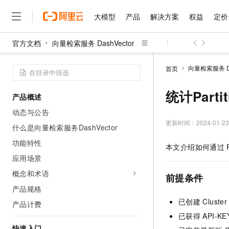
大模型
产品
解决方案
权益
定价
官方文档
向量检索服务 DashVector
大模型
产品
解决方案
权益
定价
云市场
伙伴
服务
了解阿里云
精选产品
精选解决方案
普惠上云
产品定价
精选商城
成为销售伙伴
售前咨询
为什么选择阿里云
千问AI平台
向量检索服务 Da
首页
了解云产品的定价详情
大模型服务平台百炼
睿译宝，AI翻译排版一
普惠上云 官方力荐
分销伙伴
在线服务
网站建设
什么是云计算
大
大模型服务与应用平台
上传文档即自动完成翻译和
云服务器38元/年起，超
统计Partit
产品概述
咨询伙伴
多端小程序
技术领先
云上成本管理
售后服务
千问大模型
GLM-5.2：长任务时代
官方推荐返现计划
大模型
动态与公告
大模型
精选产品
精选解决方案
Salesforce 国际版订阅
稳定可靠
管理和优化成本
多元化、高性能、安全可靠
推荐新用户得奖励，单订单
更新时间：
2024-01-23
销售伙伴合作计划
什么是向量检索服务DashVector
自助服务
友盟天域
安全合规
人工智能与机器学习
AI
文本生成
无影云电脑
Hermes Agent，打造
云工开物
功能特性
本文介绍如何通过
无影生态合作计划
在线服务
观测云
分析师报告
随时随地安全接入的云上超
自主进化，持久记忆，越用
高校专属算力普惠，学生认
计算
互联网应用开发
应用场景
Qwen3.8-Max
HOT
Salesforce On Alibaba C
工单服务
智能体时代全能旗舰模型
Tuya 物联网平台阿里云
研究报告与白皮书
概念和术语
云解析DNS
快速拥有专属 OpenClaw
Consulting Partner 合
前提条件
大数据
容器
免费试用
短信专区
产品规格
蓝凌 OA
Qwen3.7-Plus
AI 大模型销售与服务生
现代化应用
存储
天池大赛
已创建
Cluste
能看、能想、能动手的多模
产品计费
云原生大数据计算服务 Max
解决方案免费试用 新老
电子合同
已获得
API-KE
面向分析的企业级SaaS模
最高领取价值200元试用
安全
网络与CDN
AI 算法大赛
Qwen3-VL-Plus
畅捷通
快速入门