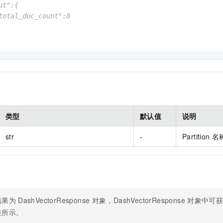
ut":{
total_doc_count":0
类型
默认值
说明
str
-
Partition
名
结果为
DashVectorResponse
对象，DashVectorResponse
对象中可
表所示。