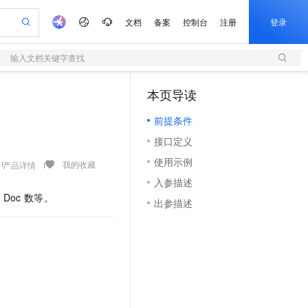
文档
备案
控制台
注册
登录
输入文档关键字查找
验
作计划
器
AI 活动
专业服务
服务伙伴合作计划
开发者社区
加入我们
服务平台百炼
阿里云 OPC 创新助力计划
本页导读
（1）
一站式生成采购清单，支持单品或批量购买
S
可编辑精美 PPT 文稿
S产品伙伴计划（繁花）
峰会
造的大模型服务与应用开发平台
轻量应用服务器
Agency Agents：拥有专属领域专家
AI 生产力先锋
Al MaaS 服务伙伴赋能合作
域名
博文
Careers
至高可申请百万元
前提条件
性可伸缩的云计算服务
 轻松生成专业的 PPT
开启高性价比 AI 编程新体验
先锋实践拓展 AI 生产力的边界
快速构建应用程序和网站，即刻迈出上云第一步
多领域专家智能体,一键组建 AI 虚拟交付团队
Token 补贴，五大权
计划
海大会
伙伴信用分合作计划
商标
问答
社会招聘
接口定义
益加速 OPC 成功
S
帕鲁游戏服务器
数字证书管理服务（原SSL证书）
HappyHorse 打造一站式影视创作平台
飞天发布时刻
HOT
划
备案
电子书
校园招聘
使用示例
联机服务器，轻松开启游戏
视频创作，一键激活电商全链路生产力
全托管，含MySQL、PostgreSQL、SQL Server、MariaDB多引擎
实现全站 HTTPS，呈现可信的 Web 访问
所见，即是所愿
可视化编排打通从文字构思到成片全链路闭环
我的收藏
产品详情
更多支持
划
公司注册
镜像站
入参描述
视频生成
语音识别与合成
 智能体与工作流应用
短信服务
漫剧工坊：一站式动画创作平台
AI 实训营
如
Doc
数等。
合作伙伴培训与认证
出参描述
划
上云迁移
的智能体编程平台
站生成，高效打造优质广告素材
通过阿里云百炼高效搭建AI应用,助力高效开发
快速生产连贯的高质量长漫剧
从基础到进阶，Agent 创客手把手教你
国内短信简单易用，安全可靠，秒级触达，全球覆盖200+国家和地区。
e-1.1-T2V
Qwen3-TTS-Flash
lScope
我要反馈
查询合作伙伴
畅细腻的高质量视频
离线语音合成大模型，多语言方言自适应，低延迟高稳定
n Alibaba Cloud ISV 合作
代维服务
olarDB
建企业门户网站
大数据开发治理平台 DataWorks
10 分钟搭建微信、支付宝小程序
创新加速
ope
登录合作伙伴管理后台
我要建议
站，无忧落地极速上线
以可视化方式快速构建移动和 PC 门户网站
100%兼容MySQL、PostgreSQL，兼容Oracle，支持集中和分布式
高效部署网站，快速应用到小程序
Data Agent 驱动的一站式 Data+AI 开发治理平台
e-1.1-I2V
Cosyvoice-V3-Flash
安全
畅自然，细节丰富
高表现力语音合成大模型，语音克隆听感自然
我要投诉
上云场景组合购
伴
边界网络安全防护产品
漫剧创作，剧本、分镜、视频高效生成
覆盖90%+业务场景，专享组合折扣价
2V
VPN
Fun-ASR