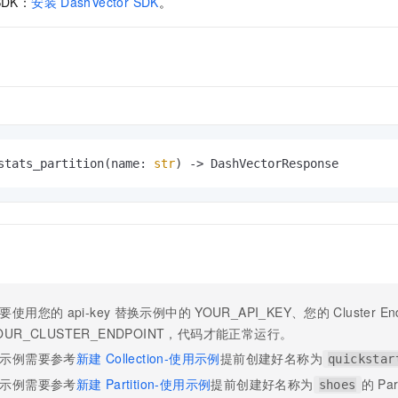
SDK：
安装
DashVector SDK
。
服务生态伙伴
视觉 Coding、空间感知、多模态思考等全面升级
1M上下文，专为长程任务能力而生
云工开物
企业应用
Night Plan 支持 Qwen 3.8-Max
AI 办公
NEW
Red Hat
30+ 款产品免费体验
夜间 5 折，Qwen/Meoo/TokenPlan 客户专享
AI智能应用
科研合作
ERP
堂（旗舰版）
SUSE
智能客服
AI 应用构建
大模型原生
CRM
2个月
自动承接线索
建站小程序
Qoder
大模型服务平台百炼-应用模版
OA 办公系统
HOT
NEW
面向真实软件
个人版上线、团队版降价；千问3.8-Max首发发尝鲜
丰富多元化的应用模版和解决方案
力提升
财税管理
模板建站
stats_partition(name: 
str
) -> DashVectorResponse
万有无界
大模型服务平台百炼-智能体
400电话
定制建站
的模型效果
灵活可视化地构建企业级 Agent
方案
广告营销
模板小程序
秒悟
人工智能平台 PAI
定制小程序
云端极速 AI 
新一代 AI 视频生成模型，深度适配广告营销等场景
AI Native 的算法工程平台，一站式完成建模、训练、推理服务部署
APP 开发
建站系统
要使用您的
api-key
替换示例中的
YOUR_API_KEY、您的
Cluster En
OUR_CLUSTER_ENDPOINT，代码才能正常运行。
AI 应用
10分钟微调：让0.6B模型媲美235B模型
多模态数据信
示例需要参考
新建
Collection-使用示例
提前创建好名称为
quickstar
依托云原生高可用架构,实现Dify私有化部署
用1%尺寸在特定领域达到大模型90%以上效果
示例需要参考
新建
Partition-使用示例
提前创建好名称为
的
Par
shoes