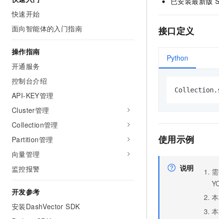
已安装最新版
AI 产品 免费试用
网络
安全
云开发大赛
快速开始
Tableau 订阅
1亿+ 大模型 tokens 和 
面向智能体的入门指南
可观测
入门学习赛
接口定义
中间件
AI空中课堂在线直播课
140+云产品 免费试用
大模型服务
上云与迁云
产品新客免费试用，最长1
数据库
操作指南
Python
生态解决方案
千问AI平台-Token Plan
开通服务
企业出海
大模型ACA认证体验
大数据计算
助力企业全员 AI 认知与能
控制台介绍
行业生态解决方案
政企业务
媒体服务
Collection.
千问AI平台-模型体验
API-KEY管理
开发者生态解决方案
在线体验全尺寸、多种模态
Cluster管理
企业服务与云通信
AI 开发和 AI 应用解决
Happy 系列大模型
Collection管理
域名与网站
使用示例
Partition管理
终端用户计算
向量管理
说明
监控报警
Serverless
需
大模型解决方案
Y
开发工具
开发参考
快速部署 Dify，高效搭建 
本
安装DashVector SDK
迁移与运维管理
本