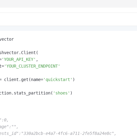
一个 AI 助手
即刻拥有 DeepSeek-R1 满血版
超强辅助，Bol
在企业官网、通讯软件中为客户提供 AI 客服
多种方案随心选，轻松解锁专属 DeepSeek
vector

shvector.Client(

=
'YOUR_API_KEY'
,

t=
'YOUR_CLUSTER_ENDPOINT'
= client.get(name=
'quickstart'
)

ction.stats_partition(
'shoes'
)

":0,
age":"",
ests_id":"330a2bcb-e4a7-4fc6-a711-2fe5f8a24e8c",