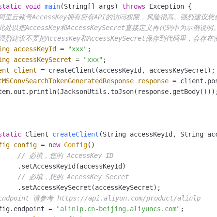
一个 AI 助手
即刻拥有 DeepSeek-R1 满血版
超强辅助，Bol
static
void
main
(String[] args)
throws
 Exception {

在企业官网、通讯软件中为客户提供 AI 客服
多种方案随心选，轻松解锁专属 DeepSeek
 阿里云账号AccessKey拥有所有API的访问权限，风险很高。强烈建议
 此处以把AccessKey和AccessKeySecret直接定义再代码中为
 强烈建议不要把AccessKey和AccessKeySecret保存到代码里，会
ing
accessKeyId
=
"xxx"
;

ing
accessKeySecret
=
"xxx"
;

ent
client
=
 createClient(accessKeyId, accessKeySecret);

tMSConvSearchTokenGeneratedResponse
response
=
 client.po
tem.out.println(JacksonUtils.toJson(response.getBody()));
static
 Client 
createClient
(String accessKeyId, String ac
fig
config
=
new
Config
()

// 必填，您的 AccessKey ID
     .setAccessKeyId(accessKeyId)

// 必填，您的 AccessKey Secret
     .setAccessKeySecret(accessKeySecret);

Endpoint 请参考 https://api.aliyun.com/product/alinlp
fig.endpoint = 
"alinlp.cn-beijing.aliyuncs.com"
;
