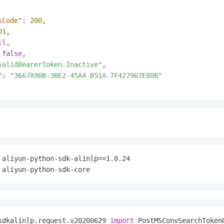
sCode"
:
200
,
01
,
ll
,
false
,
validBearerToken.Inactive"
,
"
:
"3667A90B-3BE2-45A4-B51A-7F427967E80B"
 aliyun-python-sdk-alinlp==1.0.24

 aliyun-python-sdk-core
sdkalinlp.request.v20200629 
import