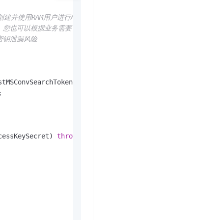
t.diy 一步搞定创意建站
构建大模型应用的安全防护体系
通过自然语言交互简化开发流程,全栈开发支持
通过阿里云安全产品对 AI 应用进行安全防护
您创建并使用RAM用户进行API访问或日常运维，请登录RAM控制台创建RAM
示例说明。您也可以根据业务需要，保存到配置文件里。
存在密钥泄漏风险
stMSConvSearchTokenGenerated();



cessKeySecret)
throws
 Exception {
