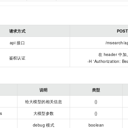
请求方式
POS
api
接口
/msearch/ap
在 header 中
鉴权认证
-H 'Authorization: Be
说明
类型
给大模型的相关信息
{}
s
大模型参数
{}
debug
模式
boolean