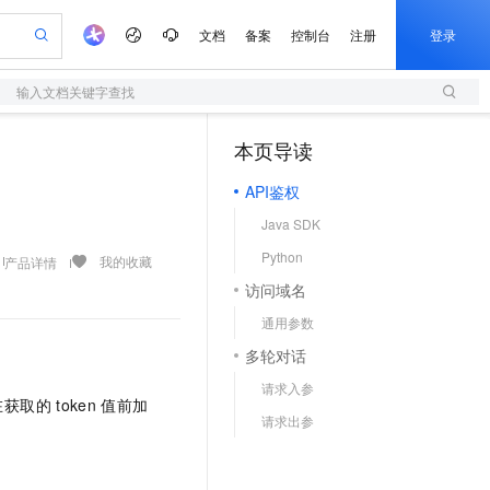
文档
备案
控制台
注册
登录
输入文档关键字查找
验
作计划
器
AI 活动
专业服务
服务伙伴合作计划
开发者社区
加入我们
服务平台百炼
阿里云 OPC 创新助力计划
本页导读
（1）
一站式生成采购清单，支持单品或批量购买
S
io：打造专属 AI 语音助手
S产品伙伴计划（繁花）
峰会
造的大模型服务与应用开发平台
轻量应用服务器
一句话生成原生可编辑精美 PPT 文稿
AI 生产力先锋
Al MaaS 服务伙伴赋能合作
域名
博文
Careers
至高可申请百万元
API鉴权
性可伸缩的云计算服务
开启高性价比 AI 编程新体验
Qwen-Audio-3.0-Realtime 端到端实时语音角色扮演
输入一句话想法, 轻松生成专业的 PPT
先锋实践拓展 AI 生产力的边界
快速构建应用程序和网站，即刻迈出上云第一步
Token 补贴，五大权
计划
海大会
伙伴信用分合作计划
商标
问答
社会招聘
Java SDK
益加速 OPC 成功
S
eek-V4-Pro
数字证书管理服务（原SSL证书）
一键部署幻兽帕鲁游戏服务器
飞天发布时刻
HOT
划
备案
电子书
校园招聘
Python
pSeek-V4-Pro
视频创作，一键激活电商全链路生产力
全托管，含MySQL、PostgreSQL、SQL Server、MariaDB多引擎
实现全站HTTPS，呈现可信的WEB访问
一键购买专属联机服务器，轻松开启游戏
所见，即是所愿
我的收藏
产品详情
更多支持
划
公司注册
镜像站
访问域名
视频生成
语音识别与合成
专属 QwenPaw
短信服务
漫剧工坊：一站式动画创作平台
AI 实训营
HOT
合作伙伴培训与认证
通用参数
划
上云迁移
的智能体编程平台
站生成，高效打造优质广告素材
从聊天伙伴进化为能主动干活的本地数字员工
快速生产连贯的高质量长漫剧
从基础到进阶，Agent 创客手把手教你
国内短信简单易用，安全可靠，秒级触达，全球覆盖200+国家和地区。
e-1.1-T2V
Qwen3-TTS-Flash
lScope
我要反馈
查询合作伙伴
多轮对话
畅细腻的高质量视频
离线语音合成大模型，多语言方言自适应，低延迟高稳定
n Alibaba Cloud ISV 合作
代维服务
olarDB
建企业门户网站
大数据开发治理平台 DataWorks
10 分钟搭建微信、支付宝小程序
请求入参
创新加速
ope
登录合作伙伴管理后台
我要建议
站，无忧落地极速上线
以可视化方式快速构建移动和 PC 门户网站
100%兼容MySQL、PostgreSQL，兼容Oracle，支持集中和分布式
高效部署网站，快速应用到小程序
Data Agent 驱动的一站式 Data+AI 开发治理平台
在获取的
token
值前加
e-1.1-I2V
Cosyvoice-V3-Flash
请求出参
安全
畅自然，细节丰富
高表现力语音合成大模型，语音克隆听感自然
我要投诉
上云场景组合购
伴
边界网络安全防护产品
漫剧创作，剧本、分镜、视频高效生成
覆盖90%+业务场景，专享组合折扣价
2V
VPN
Fun-ASR