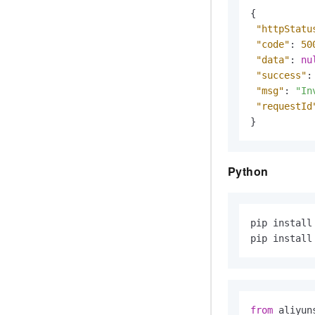
{
"httpStatu
"code"
:
50
"data"
:
nu
"success"
:
"msg"
:
"In
"requestId
}
Python
pip install
pip install
from
 aliyun