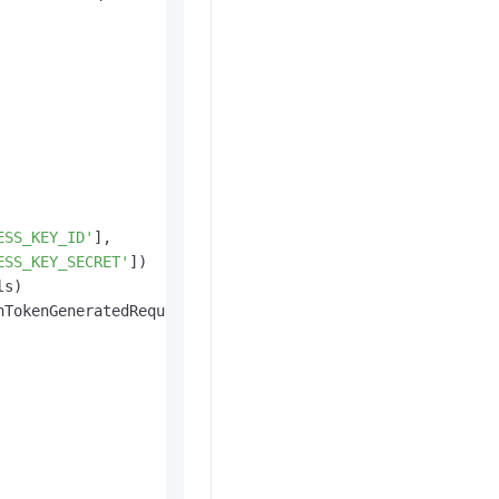
ESS_KEY_ID'
],

ESS_KEY_SECRET'
])

s)

TokenGeneratedRequest()
