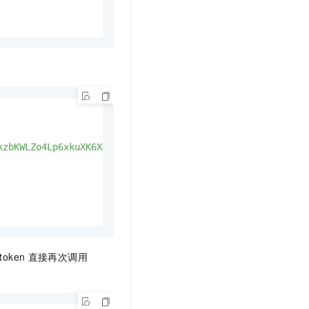
kzbKWLZo4Lp6xkuXK6Xm2Qt5YVAhPTiSSM+VmiHQT7WjSSpcQJWE="
,
token
直接再次调用