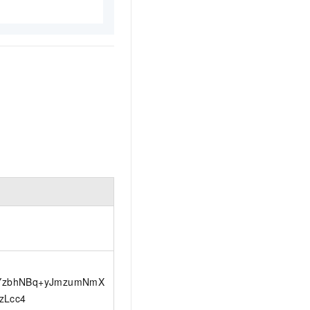
sYzbhNBq+yJmzumNmX
zLcc4