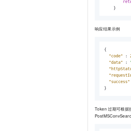
ret
    }
响应结果示例
{
"code"
:
"data"
:
"httpStat
"requestI
"success"
}
Token
过期可根据
PostMSConvSearc