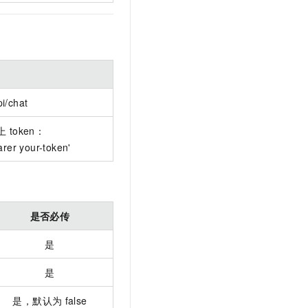
T
i/chat
加上
token：
arer your-token'
是否必传
是
是
是，默认为
false