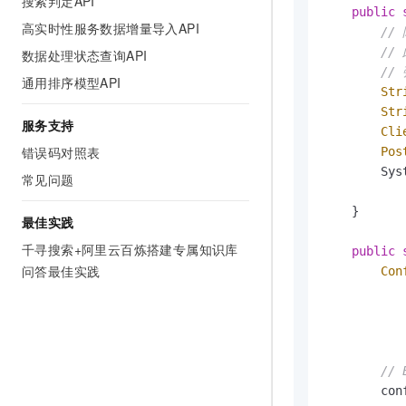
搜索判定API
10 分钟在聊天系统中增加
public
专有云
高实时性服务数据增量导入API
//
//
数据处理状态查询API
//
通用排序模型API
Str
Str
服务支持
Cli
错误码对照表
Pos
        Sys
常见问题
    }

最佳实践
千寻搜索+阿里云百炼搭建专属知识库
public
问答最佳实践
Con
           
           
// 
        con