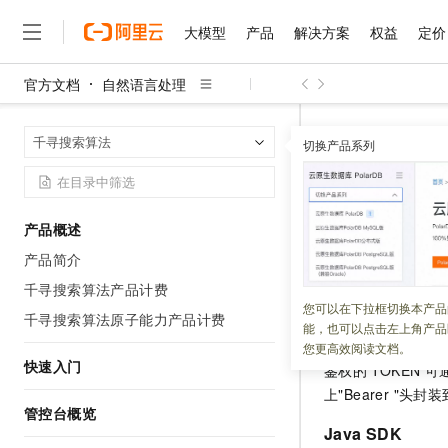
大模型
产品
解决方案
权益
定价
官方文档
自然语言处理
大模型
产品
解决方案
权益
定价
云市场
伙伴
服务
了解阿里云
精选产品
精选解决方案
普惠上云
产品定价
精选商城
成为销售伙伴
售前咨询
为什么选择阿里云
千问AI平台
自然语言处理
首页
千寻搜索算法
了解云产品的定价详情
切换产品系列
大模型服务平台百炼
千问办公，解锁你的工作
普惠上云 官方力荐
分销伙伴
在线服务
网站建设
什么是云计算
大
大模型服务与应用平台
企业级Agent产品，直接
云服务器38元/年起，超
多轮对话搜
咨询伙伴
多端小程序
技术领先
云上成本管理
售后服务
千问大模型
Agency Agents：拥
官方推荐返现计划
大模型
大模型
精选产品
精选解决方案
Salesforce 国际版订阅
稳定可靠
产品概述
管理和优化成本
多元化、高性能、安全可靠
推荐新用户得奖励，单订单
更新时间：
2024-05-23
销售伙伴合作计划
自助服务
产品简介
友盟天域
安全合规
人工智能与机器学习
AI
文本生成
无影云电脑
HappyHorse 打造一
云工开物
无影生态合作计划
在线服务
千寻搜索算法产品计费
观测云
分析师报告
随时随地安全接入的云上超
高校专属算力普惠，学生认
计算
互联网应用开发
您可以在下拉框切换本产品
Qwen3.8-Max
HOT
千寻搜索算法原子能力产品计费
API
鉴权
Salesforce On Alibaba C
工单服务
能，也可以点击左上角产品
智能体时代全能旗舰模型
Tuya 物联网平台阿里云
研究报告与白皮书
云解析DNS
快速拥有专属 OpenClaw
Consulting Partner 合
大数据
容器
您更高效阅读文档。
免费试用
短信专区
快速入门
鉴权的
TOKEN
可
蓝凌 OA
Qwen3.7-Plus
AI 大模型销售与服务生
现代化应用
存储
天池大赛
上"Bearer "头封装
能看、能想、能动手的多模
云原生大数据计算服务 Max
解决方案免费试用 新老
电子合同
管控台概览
面向分析的企业级SaaS模
最高领取价值200元试用
安全
网络与CDN
Java SDK
AI 算法大赛
Qwen3-VL-Plus
畅捷通