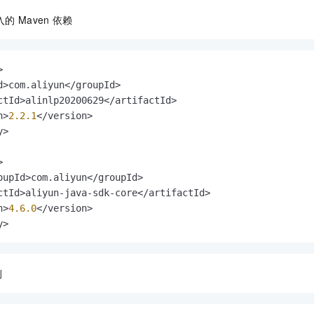
服务生态伙伴
视觉 Coding、空间感知、多模态思考等全面升级
1M上下文，专为长程任务能力而生
云工开物
企业应用
Night Plan 支持 Qwen 3.8-Max
AI 办公
NEW
入的
Maven
依赖
Red Hat
30+ 款产品免费体验
夜间 5 折，Qwen/Meoo/TokenPlan 客户专享
AI智能应用
科研合作
ERP
堂（旗舰版）
SUSE
智能客服
AI 应用构建
大模型原生
CRM


2个月
自动承接线索
建站小程序
d>com.aliyun</groupId>

Qoder
大模型服务平台百炼-应用模版
OA 办公系统
HOT
NEW
ctId>alinlp20200629</artifactId>

面向真实软件
个人版上线、团队版降价；千问3.8-Max首发发尝鲜
丰富多元化的应用模版和解决方案
力提升
财税管理
模板建站
n>
2.2
.1
</version>

>

万有无界
大模型服务平台百炼-智能体
400电话
定制建站
的模型效果
灵活可视化地构建企业级 Agent


方案
广告营销
模板小程序
秒悟
人工智能平台 PAI
定制小程序
云端极速 AI 
ctId>aliyun-java-sdk-core</artifactId>

新一代 AI 视频生成模型，深度适配广告营销等场景
AI Native 的算法工程平台，一站式完成建模、训练、推理服务部署
n>
4.6
.0
</version>

APP 开发
y>
建站系统
例
AI 应用
10分钟微调：让0.6B模型媲美235B模型
多模态数据信
依托云原生高可用架构,实现Dify私有化部署
用1%尺寸在特定领域达到大模型90%以上效果