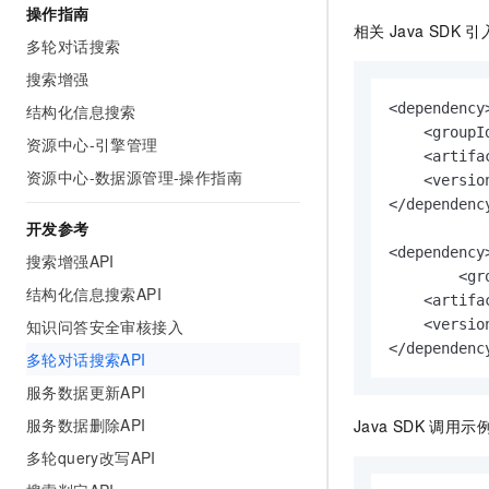
操作指南
AI 产品 免费试用
网络
安全
云开发大赛
相关
Java SDK
引
Tableau 订阅
1亿+ 大模型 tokens 和 
多轮对话搜索
可观测
入门学习赛
中间件
AI空中课堂在线直播课
搜索增强
140+云产品 免费试用
大模型服务
上云与迁云
<dependency>
产品新客免费试用，最长1
结构化信息搜索
数据库
生态解决方案
    <groupI
千问AI平台-Token Plan
资源中心-引擎管理
企业出海
大模型ACA认证体验
    <artifa
大数据计算
资源中心-数据源管理-操作指南
助力企业全员 AI 认知与能
行业生态解决方案
    <versio
政企业务
媒体服务
</dependency
千问AI平台-模型体验
开发者生态解决方案
开发参考
在线体验全尺寸、多种模态
企业服务与云通信
<dependency>
AI 开发和 AI 应用解决
搜索增强API
Happy 系列大模型
	<groupId>com.aliyun</groupId>

域名与网站
结构化信息搜索API
    <artifa
    <versio
知识问答安全审核接入
终端用户计算
</dependenc
多轮对话搜索API
Serverless
大模型解决方案
服务数据更新API
开发工具
服务数据删除API
Java SDK
调用示
快速部署 Dify，高效搭建 
多轮query改写API
迁移与运维管理