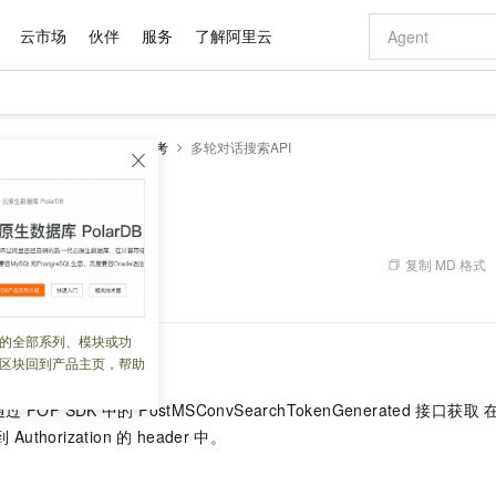
云市场
伙伴
服务
了解阿里云
AI 特惠
数据与 API
成为产品伙伴
企业增值服务
最佳实践
价格计算器
AI 场景体
基础软件
产品伙伴合
阿里云认证
市场活动
配置报价
大模型
千寻搜索算法
开发参考
多轮对话搜索API
自助选配和估算价格
新方式
域名与网站
睿译宝，AI翻译排版一步到位
智启 AI 普惠权益
产品生态集成认证中心
企业支持计划
云上春晚
千问官方 MaaS 平台，为开发者和 Agent 而生，新用户赠送 1 亿 + tokens 额度
云服务器 EC
Qwen Aud
AI Coding
阿里云Maa
2026 阿里云
为企业打
数据集
Windows
大模型认证
模型
NEW
NEW
交付可用成果
值低价云产品抢先购
提供智能易用的域名与建站服务
上传文档即自动完成翻译和格式还原
至高享 1亿+免费 tokens，加速 Al 应用落地
安全可靠、弹
智能编程，一键
索API
产品生态伙伴
专家技术服务
云上奥运之旅
弹性计算合作
阿里云中企出
手机三要素
宝塔 Linux
全部认证
价格优势
有专属领域专家
对象存储 OSS
GLM-5.2：长任务时代开源旗舰模型
阿里云 OPC 创新助力计划
云数据库 RD
即刻拥有 DeepS
AI 电商营销
产品生态伙伴工作台
企业增值服务台
云栖战略参考
云存储合作计
云栖大会
身份实名认证
CentOS
训练营
推动算力普惠，释放技术红利
的大模型服务
最高返9万
多领域专家智能体,一键组建 AI 虚拟交付团队
至高百万元 Token 补贴，加速一人公司成长
稳定、安全、高性价比、高性能的云存储服务
真正可用的 1M 上下文,一次完成代码全链路开发
轻松解锁专属 Dee
从图文生成到
复制 MD 格式
 02:14:58
云上的中国
数据库合作计
活动全景
短信
Docker
图片和
站式影视创作平台
人工智能平台 PAI
Hermes Agent，打造自进化智能体
Token Plan 模型订阅计划
Qoder
5 分钟轻松部署
AI 广告创作
企业成长
大模型
NEW
信息公告
看见新力量
云网络合作计
OCR 文字识别
JAVA
级电脑
证享300元代金券
可视化编排打通从文字构思到成片全链路闭环
一站式AI开发、训练和推理服务
自主进化，持久记忆，越用越聪明
Qwen3.8-Max 首发尝鲜，限时加量 10 倍，夜间低至2折
面向真实软件
图文、视频一
的全部系列、模块或功
Kimi-K3
HappyHors
NEW
魔搭 Mode
loud
服务实践
官网公告
区块回到产品主页，帮助
Kimi 最新旗舰模型，长程编程与推理利器
让文字生成流
金融模力时刻
Salesforce O
版
发票查验
全能环境
Qoder CN
Claude Code + GStack 打造工程团队
千问办公，限时限量积分加倍
云原生数据库 P
低代码高效构
AI 建站
NEW
作计划
计划
创新中心
魔搭 ModelSc
健康状态
让AI从“聊天伙伴”进化为能干活的“数字员工”
覆盖公网/内网、递归/权威、移动APP等全场景解析服务
安装技能 GStack，拥有专属 AI 工程团队
你的AI工作搭子，覆盖日常办公高频场景
基于千问大模型等，支持代码智能生成、研发智能问答
0 代码专业建
客户案例
通过
POP SDK
中的 PostMSConvSearchTokenGenerated
接口获取 
天气预报查询
操作系统
Deepseek-v4-pro
HappyHors
态合作计划
到
Authorization
的
header
中。
态智能体模型
旗舰 MoE 大模型，百万上下文与顶尖推理能力
图生视频，流
Compute
同享
容器服务 Kubernetes 版 ACK
万小智 AI 建站低至 15元/月
云防火墙
AI 短剧/漫剧
快递物流查询
WordPress
成为服务伙
高校合作
式云数据仓库
点，立即开启云上创新
提供一站式管理容器应用的 K8s 服务
送.CN域名，送备案服务码
云原生的云上
AI助力短剧
GLM-5.2
Wan2.7-T
Ubuntu