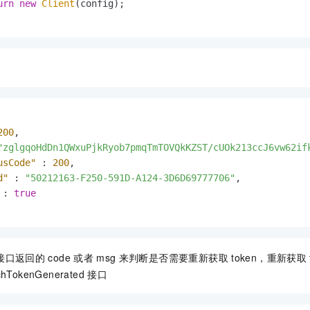
urn
new
Client
(config);

200
,
"zglgqoHdDn1QWxuPjkRyob7pmqTmTOVQkKZST/cUOk213ccJ6vw62if
usCode"
:
200
,
d"
:
"50212163-F250-591D-A124-3D6D69777706"
,
:
true
接口返回的
code
或者
msg
来判断是否需要重新获取
token，重新获取
hTokenGenerated
接口