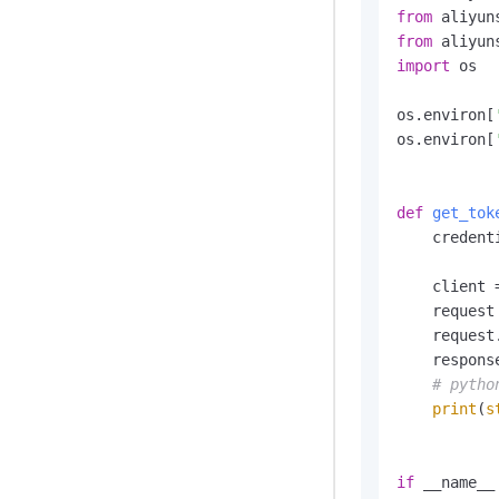
from
 aliyun
from
 aliyun
import
 os

os.environ[
os.environ[
def
get_tok
    credent
           
    client 
    request
    request
    respons
# pytho
print
(
s
if
 __name__