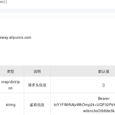
ateway.aliyuncs.com
类型
说明
默认值
map/dict/js
请求头信息
{}
on
Bearer
string
鉴权信息
toY1FWrNAjvWkOmp24+UQFIi2P
w3sro3oOt9Kde5k