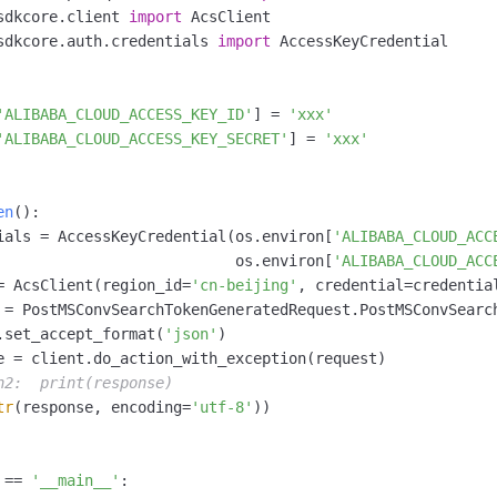
sdkcore.client 
import
sdkcore.auth.credentials 
import
'ALIBABA_CLOUD_ACCESS_KEY_ID'
] = 
'xxx'
'ALIBABA_CLOUD_ACCESS_KEY_SECRET'
] = 
'xxx'
en
():

ials = AccessKeyCredential(os.environ[
'ALIBABA_CLOUD_ACC
                           os.environ[
'ALIBABA_CLOUD_ACC
= AcsClient(region_id=
'cn-beijing'
, credential=credential
 = PostMSConvSearchTokenGeneratedRequest.PostMSConvSearch
.set_accept_format(
'json'
)

e = client.do_action_with_exception(request)

n2:  print(response)
tr
(response, encoding=
'utf-8'
))

 == 
'__main__'
:
