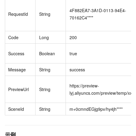
4F882EA7-3A1D-0113-94E4-
RequestId
String
70162C4****
Code
Long
200
Success
Boolean
true
Message
String
success
https://preview-
PreviewUrl
String
lyj.aliyuncs.com/preview/temp/xxx*
SceneId
String
m+0cmndEGjg9pv/hy4jh****
示例