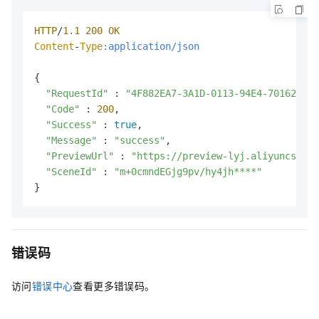
HTTP
/
1.1
200
OK
Content
-
Type
:application/json
{

"RequestId"
 : 
"4F882EA7-3A1D-0113-94E4-70162C4**
"Code"
 : 
200
,

"Success"
 : 
true
,

"Message"
 : 
"success"
,

"PreviewUrl"
 : 
"https://preview-lyj.aliyuncs.com
"SceneId"
 : 
"m+0cmndEGjg9pv/hy4jh****"
}
错误码
访问
错误中心
查看更多错误码。