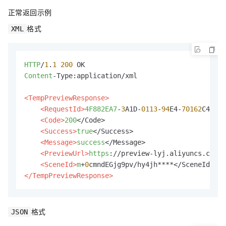
正常返回示例
格式
XML
HTTP
/
1
.
1
200
Content
-Type:application/xml

<TempPreviewResponse>
<RequestId>
4F882EA7
-
3
A1D-
0113
-
94
E4-
70162
C4****
<Code>
200
</Code>

<Success>
true
</Success>

<Message>
success
</Message>

<PreviewUrl>
https
://preview-lyj.aliyuncs.com/p
<SceneId>
m
+
0
</TempPreviewResponse>
格式
JSON