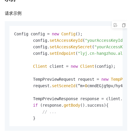
请求示例
Config config = 
new
Config
();

        config.
setAccessKeyId
(
"yourAccessKeyId"
);

        config.
setAccessKeySecret
(
"yourAccessKeySe
        config.
setEndpoint
(
"lyj.cn-hangzhou.aliyun
Client
 client = 
new
Client
(config);

        TempPreviewRequest request = 
new
TempPrevi
        request.
setSceneId
(“m+
0
cmndEGjg9pv/hy4jh**
        TempPreviewResponse response = client.
temp
if
 (response.
getBody
().success){

// ...
        }