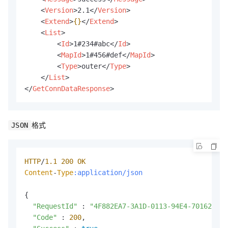
<
Version
>
2.1
</
Version
>
<
Extend
>
{}
</
Extend
>
<
List
>
<
Id
>
1#234#abc
</
Id
>
<
MapId
>
1#456#def
</
MapId
>
<
Type
>
outer
</
Type
>
</
List
>
</
GetConnDataResponse
>
格式
JSON
HTTP
/
1.1
200
OK
Content
-
Type
:application/json
{

"RequestId"
 : 
"4F882EA7-3A1D-0113-94E4-70162C4**
"Code"
 : 
200
,
