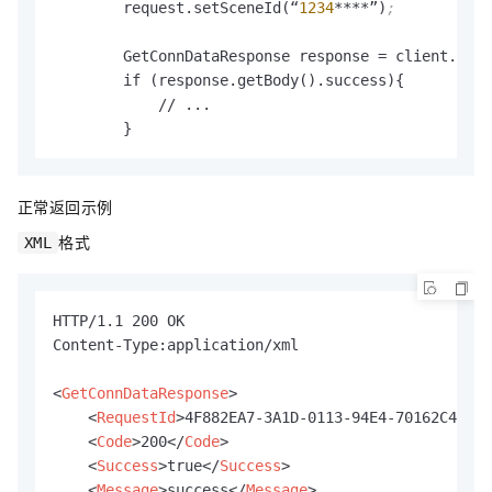
        request.setSceneId(“
1234
****”)
;
        GetConnDataResponse response 
=
 client.getC
        if (response.getBody().success){

            // ...

        }
正常返回示例
格式
XML
HTTP/1.1 200 OK

Content-Type:application/xml

<
GetConnDataResponse
>
<
RequestId
>
4F882EA7-3A1D-0113-94E4-70162C4****
<
Code
>
200
</
Code
>
<
Success
>
true
</
Success
>
<
Message
>
success
</
Message
>