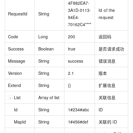
4F882EA7-
3A1D-0113-
Id of the
RequestId
String
94E4-
request
70162C4****
Code
Long
200
返回码
Success
Boolean
true
是否请求成功
Message
String
success
错误消息
Version
String
2.1
版本
Extend
String
{}
扩展信息
List
Array of list
关联信息
Id
String
1#234#abc
ID
MapId
String
1#456#def
关联的
ID