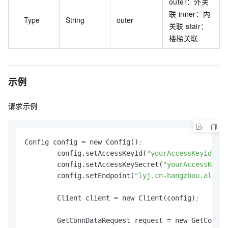
outer：外关
联 inner：内
Type
String
outer
关联 stair：
楼梯关联
示例
请求示例
Config config 
=
 new Config()
;
        config.setAccessKeyId(
"yourAccessKeyId"
)
;
        config.setAccessKeySecret(
"yourAccessKeySe
        config.setEndpoint(
"lyj.cn-hangzhou.aliyun
        Client client 
=
 new Client(config)
;
        GetConnDataRequest request 
=
 new GetConnDa