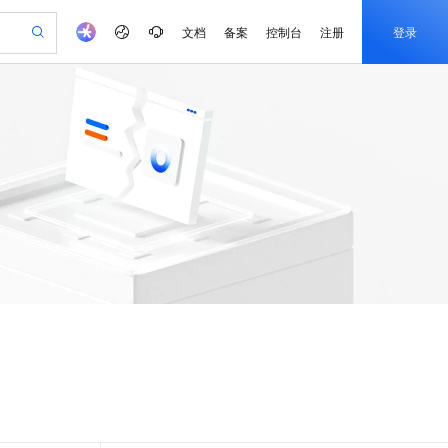
文档
备案
控制台
注册
登录
验
作计划
器
AI 活动
专业服务
服务伙伴合作计划
开发者社区
加入我们
服务平台百炼
阿里云 OPC 创新助力计划
一站式生成采购清单，支持单品或批量购买
S
可编辑精美 PPT 文稿
S产品伙伴计划（繁花）
峰会
造的大模型服务与应用开发平台
轻量应用服务器
Agency Agents：拥有专属领域专家
AI 生产力先锋
Al MaaS 服务伙伴赋能合作
域名
博文
Careers
至高可申请百万元
性可伸缩的云计算服务
 轻松生成专业的 PPT
开启高性价比 AI 编程新体验
先锋实践拓展 AI 生产力的边界
快速构建应用程序和网站，即刻迈出上云第一步
多领域专家智能体,一键组建 AI 虚拟交付团队
Token 补贴，五大权
计划
海大会
伙伴信用分合作计划
商标
问答
社会招聘
益加速 OPC 成功
S
帕鲁游戏服务器
数字证书管理服务（原SSL证书）
HappyHorse 打造一站式影视创作平台
飞天发布时刻
HOT
划
备案
电子书
校园招聘
联机服务器，轻松开启游戏
视频创作，一键激活电商全链路生产力
全托管，含MySQL、PostgreSQL、SQL Server、MariaDB多引擎
实现全站HTTPS，呈现可信的WEB访问
所见，即是所愿
可视化编排打通从文字构思到成片全链路闭环
更多支持
划
公司注册
镜像站
视频生成
语音识别与合成
 智能体与工作流应用
短信服务
漫剧工坊：一站式动画创作平台
AI 实训营
合作伙伴培训与认证
划
上云迁移
的智能体编程平台
站生成，高效打造优质广告素材
通过阿里云百炼高效搭建AI应用,助力高效开发
快速生产连贯的高质量长漫剧
从基础到进阶，Agent 创客手把手教你
国内短信简单易用，安全可靠，秒级触达，全球覆盖200+国家和地区。
e-1.1-T2V
Qwen3-TTS-Flash
lScope
我要反馈
查询合作伙伴
畅细腻的高质量视频
离线语音合成大模型，多语言方言自适应，低延迟高稳定
n Alibaba Cloud ISV 合作
代维服务
olarDB
建企业门户网站
大数据开发治理平台 DataWorks
10 分钟搭建微信、支付宝小程序
创新加速
ope
登录合作伙伴管理后台
我要建议
站，无忧落地极速上线
以可视化方式快速构建移动和 PC 门户网站
100%兼容MySQL、PostgreSQL，兼容Oracle，支持集中和分布式
高效部署网站，快速应用到小程序
Data Agent 驱动的一站式 Data+AI 开发治理平台
e-1.1-I2V
Cosyvoice-V3-Flash
安全
畅自然，细节丰富
高表现力语音合成大模型，语音克隆听感自然
我要投诉
上云场景组合购
伴
边界网络安全防护产品
漫剧创作，剧本、分镜、视频高效生成
覆盖90%+业务场景，专享组合折扣价
2V
VPN
Fun-ASR