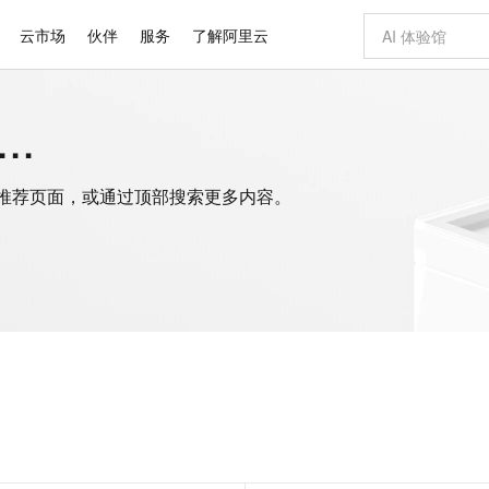
云市场
伙伴
服务
了解阿里云
.
AI 特惠
数据与 API
成为产品伙伴
企业增值服务
最佳实践
价格计算器
AI 场景体
基础软件
产品伙伴合
阿里云认证
市场活动
配置报价
大模型
自助选配和估算价格
步到位
域名与网站
智启 AI 普惠权益
产品生态集成认证中心
企业支持计划
云上春晚
Qwen Audio：打造专属 AI 语音助手
千问官方 MaaS 平台，为开发者和 Agent 而生，新用户赠送 1 亿 + tokens 额度
云服务器 EC
一句话生成原生
AI Coding
阿里云Maa
2026 阿里云
为企业打
数据集
Windows
大模型认证
模型
NEW
NEW
格式还原
值低价云产品抢先购
提供智能易用的域名与建站服务
至高享 1亿+免费 tokens，加速 Al 应用落地
Qwen-Audio-3.0-Realtime 端到端实时语音角色扮演
安全可靠、弹
输入一句话想法,
智能编程，一键
的推荐页面，或通过顶部搜索更多内容。
产品生态伙伴
专家技术服务
云上奥运之旅
弹性计算合作
阿里云中企出
手机三要素
宝塔 Linux
全部认证
价格优势
开源旗舰模型
对象存储 OSS
即刻拥有 DeepSeek-V4-Pro
阿里云 OPC 创新助力计划
云数据库 RD
一键部署幻兽
AI 电商营销
产品生态伙伴工作台
企业增值服务台
云栖战略参考
云存储合作计
云栖大会
身份实名认证
CentOS
训练营
推动算力普惠，释放技术红利
的大模型服务
最高返9万
真正可用的 1M 上下文,一次完成代码全链路开发
轻松解锁专属 DeepSeek-V4-Pro
至高百万元 Token 补贴，加速一人公司成长
稳定、安全、高性价比、高性能的云存储服务
一键购买专属
从图文生成到
云上的中国
数据库合作计
活动全景
短信
Docker
图片和
自进化智能体
人工智能平台 PAI
5 分钟轻松部署专属 QwenPaw
Token Plan 模型订阅计划
Qoder
高效搭建 AI
AI 广告创作
企业成长
大模型
NEW
HOT
信息公告
看见新力量
云网络合作计
OCR 文字识别
JAVA
级电脑
越聪明
证享300元代金券
一站式AI开发、训练和推理服务
Qwen3.8-Max 首发尝鲜，限时加量 10 倍，夜间低至2折
从聊天伙伴进化为能主动干活的本地数字员工
面向真实软件
图文、视频一
Kimi-K3
HappyHors
NEW
魔搭 Mode
loud
服务实践
官网公告
Kimi 最新旗舰模型，长程编程与推理利器
让文字生成流
金融模力时刻
Salesforce O
版
发票查验
全能环境
Qoder CN
Claude Code + GStack 打造工程团队
千问办公，限时限量积分加倍
云原生数据库 P
低代码高效构
AI 建站
NEW
作计划
计划
创新中心
魔搭 ModelSc
健康状态
让AI从“聊天伙伴”进化为能干活的“数字员工”
覆盖公网/内网、递归/权威、移动APP等全场景解析服务
安装技能 GStack，拥有专属 AI 工程团队
你的AI工作搭子，覆盖日常办公高频场景
基于千问大模型等，支持代码智能生成、研发智能问答
0 代码专业建
客户案例
天气预报查询
操作系统
Deepseek-v4-pro
HappyHors
态合作计划
态智能体模型
旗舰 MoE 大模型，百万上下文与顶尖推理能力
图生视频，流
Compute
同享
容器服务 Kubernetes 版 ACK
万小智 AI 建站低至 15元/月
云防火墙
AI 短剧/漫剧
快递物流查询
WordPress
成为服务伙
高校合作
式云数据仓库
点，立即开启云上创新
提供一站式管理容器应用的 K8s 服务
送.CN域名，送备案服务码
云原生的云上
AI助力短剧
GLM-5.2
Wan2.7-T
Ubuntu