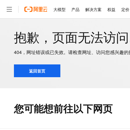
大模型
产品
解决方案
权益
定价
抱歉，页面无法访问..
大模型
产品
解决方案
权益
定价
云市场
伙伴
服务
了解阿里云
精选产品
精选解决方案
普惠上云
产品定价
精选商城
成为销售伙伴
售前咨询
为什么选择阿里云
千问AI平台
了解云产品的定价详情
大模型服务平台百炼
睿译宝，AI翻译排版一
普惠上云 官方力荐
分销伙伴
在线服务
网站建设
什么是云计算
大
大模型服务与应用平台
上传文档即自动完成翻译和
云服务器38元/年起，超
404，网址错误或已失效。请检查网址、访问您感兴趣
咨询伙伴
多端小程序
技术领先
云上成本管理
售后服务
千问大模型
GLM-5.2：长任务时代
官方推荐返现计划
大模型
大模型
精选产品
精选解决方案
Salesforce 国际版订阅
稳定可靠
管理和优化成本
多元化、高性能、安全可靠
推荐新用户得奖励，单订单
返回首页
销售伙伴合作计划
自助服务
友盟天域
安全合规
人工智能与机器学习
AI
文本生成
无影云电脑
Hermes Agent，打造
云工开物
无影生态合作计划
在线服务
观测云
分析师报告
随时随地安全接入的云上超
自主进化，持久记忆，越用
高校专属算力普惠，学生认
计算
互联网应用开发
Qwen3.8-Max
HOT
Salesforce On Alibaba C
工单服务
智能体时代全能旗舰模型
Tuya 物联网平台阿里云
研究报告与白皮书
云解析DNS
快速拥有专属 OpenClaw
Consulting Partner 合
大数据
容器
免费试用
您可能想前往以下网页
短信专区
蓝凌 OA
Qwen3.7-Plus
AI 大模型销售与服务生
现代化应用
存储
天池大赛
能看、能想、能动手的多模
云原生大数据计算服务 Max
解决方案免费试用 新老
电子合同
面向分析的企业级SaaS模
最高领取价值200元试用
安全
网络与CDN
AI 算法大赛
Qwen3-VL-Plus
畅捷通