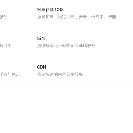
文戏情感细腻自然，动作戏激烈拳拳到肉，实现更强表演能力
支持中英文自由切换，具备更强的噪声鲁棒性
云聚AI 严选权益
SSL 证书
对象存储 OSS
，一键激活高效办公新体验
精选AI产品，从模型到应用全链提效
服务
海量扩展、稳定可靠、安全、低成本、智能
堡垒机
AI 用量加速计划
应用
防火墙
、识别商机，让客服更高效、服务更出色。
新老同享，达量后返
域名
千问办公
主机安全
NEW
高可用
的智能体编程平台
提供数智化一站式企业基础服务
一站式AI生产力平台
AI 应用及服务市场
伶鹊
企业级人与Agent协作平台，接入和调度多个数字员工
智能客服平台，对话机器人、对话分析、智能外呼
CDN
AI 应用
全球最热门数据库之一，提供全托管的稳定服务
稳定快速的内容分发服务
大模型服务平台百炼 - 全妙
大模型
应用创作平台
多模态内容创作工具，已接入 DeepSeek
自然语言处理
数据标注
机器学习
息提取
与 AI 智能体进行实时音视频通话
从文本、图片、视频中提取结构化的属性信息
构建支持视频理解的 AI 音视频实时通话应用