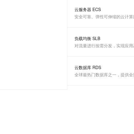
服务生态伙伴
视觉 Coding、空间感知、多模态思考等全面升级
1M上下文，专为长程任务能力而生
云工开物
企业应用
Night Plan 支持 Qwen 3.8-Max
AI 办公
NEW
云服务器 ECS
Red Hat
30+ 款产品免费体验
夜间 5 折，Qwen/Meoo/TokenPlan 客户专享
AI智能应用
科研合作
安全可靠、弹性可伸缩的云计算
ERP
堂（旗舰版）
SUSE
智能客服
AI 应用构建
大模型原生
CRM
2个月
自动承接线索
建站小程序
负载均衡 SLB
Qoder
大模型服务平台百炼-应用模版
OA 办公系统
HOT
NEW
对流量进行按需分发，实现应用
面向真实软件
个人版上线、团队版降价；千问3.8-Max首发发尝鲜
丰富多元化的应用模版和解决方案
力提升
财税管理
模板建站
万有无界
大模型服务平台百炼-智能体
400电话
定制建站
的模型效果
灵活可视化地构建企业级 Agent
云数据库 RDS
方案
广告营销
模板小程序
秒悟
人工智能平台 PAI
定制小程序
云端极速 AI 
新一代 AI 视频生成模型，深度适配广告营销等场景
AI Native 的算法工程平台，一站式完成建模、训练、推理服务部署
APP 开发
建站系统
AI 应用
10分钟微调：让0.6B模型媲美235B模型
多模态数据信
依托云原生高可用架构,实现Dify私有化部署
用1%尺寸在特定领域达到大模型90%以上效果