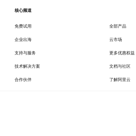
AI 产品 免费试用
网络
安全
云开发大赛
Tableau 订阅
核心频道
1亿+ 大模型 tokens 和 
可观测
入门学习赛
中间件
AI空中课堂在线直播课
140+云产品 免费试用
免费试用
大模型服务
全部产品
上云与迁云
产品新客免费试用，最长1
数据库
生态解决方案
企业出海
云市场
千问AI平台-Token Plan
企业出海
大模型ACA认证体验
大数据计算
助力企业全员 AI 认知与能
行业生态解决方案
支持与服务
更多优惠权益
政企业务
媒体服务
千问AI平台-模型体验
开发者生态解决方案
在线体验全尺寸、多种模态
技术解决方案
文档与社区
企业服务与云通信
AI 开发和 AI 应用解决
Happy 系列大模型
合作伙伴
了解阿里云
域名与网站
终端用户计算
Serverless
大模型解决方案
开发工具
快速部署 Dify，高效搭建 
迁移与运维管理