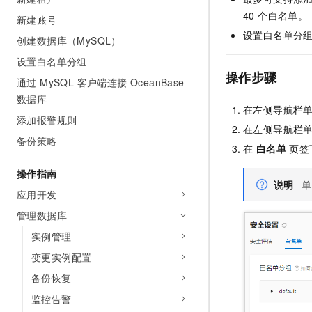
AI 产品 免费试用
网络
安全
云开发大赛
40 个白名单。
新建账号
Tableau 订阅
1亿+ 大模型 tokens 和 
设置白名单分
创建数据库（MySQL）
可观测
入门学习赛
中间件
AI空中课堂在线直播课
140+云产品 免费试用
大模型服务
设置白名单分组
上云与迁云
产品新客免费试用，最长1
数据库
操作步骤
通过 MySQL 客户端连接 OceanBase
生态解决方案
千问AI平台-Token Plan
企业出海
大模型ACA认证体验
数据库
大数据计算
在左侧导航栏
助力企业全员 AI 认知与能
行业生态解决方案
添加报警规则
政企业务
在左侧导航栏
媒体服务
千问AI平台-模型体验
备份策略
开发者生态解决方案
在
白名单
页签
在线体验全尺寸、多种模态
企业服务与云通信
AI 开发和 AI 应用解决
操作指南
Happy 系列大模型
说明
域名与网站
应用开发
终端用户计算
管理数据库
实例管理
Serverless
大模型解决方案
变更实例配置
开发工具
快速部署 Dify，高效搭建 
备份恢复
迁移与运维管理
监控告警