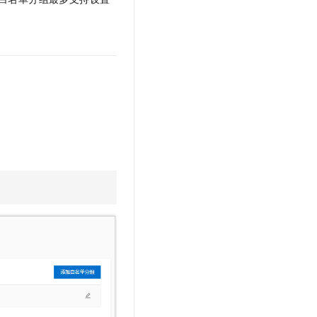
文戏情感细腻自然，动作戏激烈拳拳到肉，实现更强表演能力
支持中英文自由切换，具备更强的噪声鲁棒性
云聚AI 严选权益
SSL 证书
，一键激活高效办公新体验
精选AI产品，从模型到应用全链提效
堡垒机
AI 用量加速计划
应用
防火墙
、识别商机，让客服更高效、服务更出色。
新老同享，达量后返
千问办公
主机安全
NEW
的智能体编程平台
一站式AI生产力平台
AI 应用及服务市场
伶鹊
企业级人与Agent协作平台，接入和调度多个数字员工
智能客服平台，对话机器人、对话分析、智能外呼
AI 应用
大模型服务平台百炼 - 全妙
大模型
应用创作平台
多模态内容创作工具，已接入 DeepSeek
自然语言处理
数据标注
机器学习
息提取
与 AI 智能体进行实时音视频通话
从文本、图片、视频中提取结构化的属性信息
构建支持视频理解的 AI 音视频实时通话应用