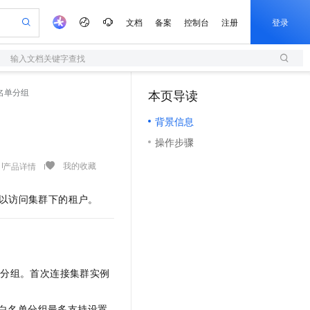
文档
备案
控制台
注册
登录
输入文档关键字查找
验
作计划
器
AI 活动
专业服务
服务伙伴合作计划
开发者社区
加入我们
服务平台百炼
阿里云 OPC 创新助力计划
名单分组
本页导读
（0）
一站式生成采购清单，支持单品或批量购买
S
io：打造专属 AI 语音助手
S产品伙伴计划（繁花）
峰会
造的大模型服务与应用开发平台
轻量应用服务器
一句话生成原生可编辑精美 PPT 文稿
AI 生产力先锋
Al MaaS 服务伙伴赋能合作
域名
博文
Careers
至高可申请百万元
背景信息
性可伸缩的云计算服务
开启高性价比 AI 编程新体验
Qwen-Audio-3.0-Realtime 端到端实时语音角色扮演
输入一句话想法, 轻松生成专业的 PPT
先锋实践拓展 AI 生产力的边界
快速构建应用程序和网站，即刻迈出上云第一步
Token 补贴，五大权
计划
海大会
伙伴信用分合作计划
商标
问答
社会招聘
操作步骤
益加速 OPC 成功
S
eek-V4-Pro
数字证书管理服务（原SSL证书）
一键部署幻兽帕鲁游戏服务器
飞天发布时刻
HOT
划
备案
电子书
校园招聘
pSeek-V4-Pro
视频创作，一键激活电商全链路生产力
全托管，含MySQL、PostgreSQL、SQL Server、MariaDB多引擎
实现全站HTTPS，呈现可信的WEB访问
一键购买专属联机服务器，轻松开启游戏
所见，即是所愿
我的收藏
产品详情
更多支持
划
公司注册
镜像站
视频生成
语音识别与合成
专属 QwenPaw
短信服务
漫剧工坊：一站式动画创作平台
AI 实训营
HOT
可以访问集群下的租户。
合作伙伴培训与认证
划
上云迁移
的智能体编程平台
站生成，高效打造优质广告素材
从聊天伙伴进化为能主动干活的本地数字员工
快速生产连贯的高质量长漫剧
从基础到进阶，Agent 创客手把手教你
国内短信简单易用，安全可靠，秒级触达，全球覆盖200+国家和地区。
e-1.1-T2V
Qwen3-TTS-Flash
lScope
我要反馈
查询合作伙伴
畅细腻的高质量视频
离线语音合成大模型，多语言方言自适应，低延迟高稳定
n Alibaba Cloud ISV 合作
代维服务
olarDB
建企业门户网站
大数据开发治理平台 DataWorks
10 分钟搭建微信、支付宝小程序
创新加速
ope
登录合作伙伴管理后台
我要建议
站，无忧落地极速上线
以可视化方式快速构建移动和 PC 门户网站
100%兼容MySQL、PostgreSQL，兼容Oracle，支持集中和分布式
高效部署网站，快速应用到小程序
Data Agent 驱动的一站式 Data+AI 开发治理平台
e-1.1-I2V
Cosyvoice-V3-Flash
安全
名单分组。首次连接集群实例
畅自然，细节丰富
高表现力语音合成大模型，语音克隆听感自然
我要投诉
上云场景组合购
伴
边界网络安全防护产品
漫剧创作，剧本、分镜、视频高效生成
覆盖90%+业务场景，专享组合折扣价
2V
VPN
Fun-ASR
个白名单分组最多支持设置