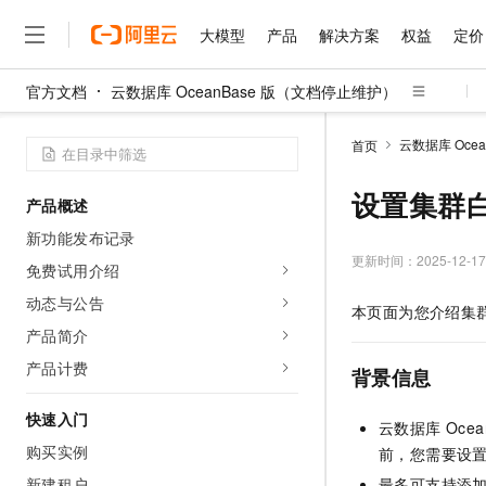
大模型
产品
解决方案
权益
定价
官方文档
云数据库 OceanBase 版（文档停止维护）
大模型
产品
解决方案
权益
定价
云市场
伙伴
服务
了解阿里云
精选产品
精选解决方案
普惠上云
产品定价
精选商城
成为销售伙伴
售前咨询
为什么选择阿里云
千问AI平台
云数据库 Oce
首页
了解云产品的定价详情
大模型服务平台百炼
千问办公，解锁你的工作
普惠上云 官方力荐
分销伙伴
在线服务
网站建设
什么是云计算
大
大模型服务与应用平台
企业级Agent产品，直接
云服务器38元/年起，超
设置集群
产品概述
咨询伙伴
多端小程序
技术领先
云上成本管理
售后服务
千问大模型
Agency Agents：拥
官方推荐返现计划
大模型
新功能发布记录
大模型
精选产品
精选解决方案
Salesforce 国际版订阅
稳定可靠
管理和优化成本
多元化、高性能、安全可靠
推荐新用户得奖励，单订单
更新时间：
2025-12-17
销售伙伴合作计划
免费试用介绍
自助服务
友盟天域
安全合规
人工智能与机器学习
AI
文本生成
无影云电脑
HappyHorse 打造一
云工开物
动态与公告
本页面为您介绍集群
无影生态合作计划
在线服务
观测云
分析师报告
随时随地安全接入的云上超
高校专属算力普惠，学生认
计算
互联网应用开发
产品简介
Qwen3.8-Max
HOT
Salesforce On Alibaba C
工单服务
智能体时代全能旗舰模型
Tuya 物联网平台阿里云
研究报告与白皮书
产品计费
云解析DNS
快速拥有专属 OpenClaw
Consulting Partner 合
背景信息
大数据
容器
免费试用
短信专区
蓝凌 OA
Qwen3.7-Plus
AI 大模型销售与服务生
快速入门
现代化应用
存储
天池大赛
云数据库 Oc
能看、能想、能动手的多模
云原生大数据计算服务 Max
解决方案免费试用 新老
电子合同
购买实例
前，您需要设置
面向分析的企业级SaaS模
最高领取价值200元试用
安全
网络与CDN
AI 算法大赛
Qwen3-VL-Plus
畅捷通
新建租户
最多可支持添加