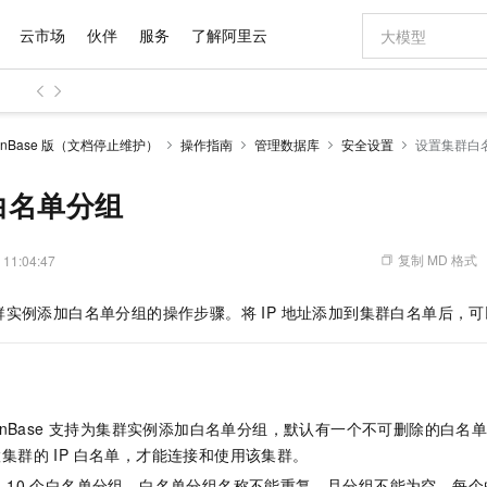
云市场
伙伴
服务
了解阿里云
AI 特惠
数据与 API
成为产品伙伴
企业增值服务
最佳实践
价格计算器
AI 场景体
基础软件
产品伙伴合
阿里云认证
市场活动
配置报价
大模型
anBase 版（文档停止维护）
操作指南
管理数据库
安全设置
设置集群白
自助选配和估算价格
新方式
域名与网站
睿译宝，AI翻译排版一步到位
智启 AI 普惠权益
产品生态集成认证中心
企业支持计划
云上春晚
千问官方 MaaS 平台，为开发者和 Agent 而生，新用户赠送 1 亿 + tokens 额度
云服务器 EC
Qwen Aud
AI Coding
阿里云Maa
2026 阿里云
为企业打
数据集
Windows
大模型认证
模型
NEW
NEW
交付可用成果
值低价云产品抢先购
提供智能易用的域名与建站服务
上传文档即自动完成翻译和格式还原
至高享 1亿+免费 tokens，加速 Al 应用落地
安全可靠、弹
智能编程，一键
白名单分组
产品生态伙伴
专家技术服务
云上奥运之旅
弹性计算合作
阿里云中企出
手机三要素
宝塔 Linux
全部认证
价格优势
有专属领域专家
对象存储 OSS
GLM-5.2：长任务时代开源旗舰模型
阿里云 OPC 创新助力计划
云数据库 RD
即刻拥有 DeepS
AI 电商营销
产品生态伙伴工作台
企业增值服务台
云栖战略参考
云存储合作计
云栖大会
身份实名认证
CentOS
训练营
推动算力普惠，释放技术红利
的大模型服务
最高返9万
多领域专家智能体,一键组建 AI 虚拟交付团队
至高百万元 Token 补贴，加速一人公司成长
稳定、安全、高性价比、高性能的云存储服务
真正可用的 1M 上下文,一次完成代码全链路开发
轻松解锁专属 Dee
从图文生成到
复制 MD 格式
 11:04:47
云上的中国
数据库合作计
活动全景
短信
Docker
图片和
站式影视创作平台
人工智能平台 PAI
Hermes Agent，打造自进化智能体
Token Plan 模型订阅计划
Qoder
5 分钟轻松部署
AI 广告创作
企业成长
大模型
NEW
信息公告
实例添加白名单分组的操作步骤。将 IP 地址添加到集群白名单后，
看见新力量
云网络合作计
OCR 文字识别
JAVA
级电脑
证享300元代金券
可视化编排打通从文字构思到成片全链路闭环
一站式AI开发、训练和推理服务
自主进化，持久记忆，越用越聪明
Qwen3.8-Max 首发尝鲜，限时加量 10 倍，夜间低至2折
面向真实软件
图文、视频一
Kimi-K3
HappyHors
NEW
魔搭 Mode
loud
服务实践
官网公告
Kimi 最新旗舰模型，长程编程与推理利器
让文字生成流
金融模力时刻
Salesforce O
版
发票查验
全能环境
Qoder CN
Claude Code + GStack 打造工程团队
千问办公，限时限量积分加倍
云原生数据库 P
低代码高效构
AI 建站
NEW
作计划
计划
创新中心
魔搭 ModelSc
健康状态
让AI从“聊天伙伴”进化为能干活的“数字员工”
覆盖公网/内网、递归/权威、移动APP等全场景解析服务
安装技能 GStack，拥有专属 AI 工程团队
你的AI工作搭子，覆盖日常办公高频场景
基于千问大模型等，支持代码智能生成、研发智能问答
0 代码专业建
客户案例
天气预报查询
操作系统
Deepseek-v4-pro
HappyHors
态合作计划
eanBase 支持为集群实例添加白名单分组，默认有一个不可删除的白
态智能体模型
旗舰 MoE 大模型，百万上下文与顶尖推理能力
图生视频，流
Compute
同享
容器服务 Kubernetes 版 ACK
万小智 AI 建站低至 15元/月
云防火墙
AI 短剧/漫剧
快递物流查询
WordPress
成为服务伙
高校合作
集群的 IP 白名单，才能连接和使用该集群。
式云数据仓库
点，立即开启云上创新
提供一站式管理容器应用的 K8s 服务
送.CN域名，送备案服务码
云原生的云上
AI助力短剧
GLM-5.2
Wan2.7-T
Ubuntu
 10 个白名单分组，白名单分组名称不能重复，且分组不能为空。每