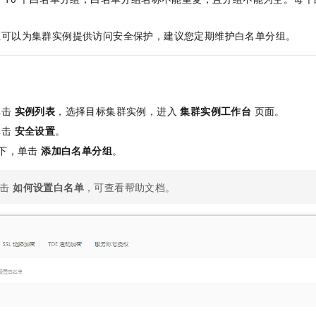
服务生态伙伴
视觉 Coding、空间感知、多模态思考等全面升级
1M上下文，专为长程任务能力而生
云工开物
企业应用
Night Plan 支持 Qwen 3.8-Max
AI 办公
NEW
Red Hat
30+ 款产品免费体验
夜间 5 折，Qwen/Meoo/TokenPlan 客户专享
AI智能应用
科研合作
组可以为集群实例提供访问安全保护，建议您定期维护白名单分组。
ERP
堂（旗舰版）
SUSE
智能客服
AI 应用构建
大模型原生
CRM
2个月
自动承接线索
建站小程序
Qoder
大模型服务平台百炼-应用模版
OA 办公系统
HOT
NEW
面向真实软件
个人版上线、团队版降价；千问3.8-Max首发发尝鲜
丰富多元化的应用模版和解决方案
单击
实例列表
，选择目标集群实例，进入
集群实例工作台
页面。
力提升
财税管理
模板建站
单击
安全设置
。
万有无界
大模型服务平台百炼-智能体
400电话
定制建站
下，单击
添加白名单分组
。
的模型效果
灵活可视化地构建企业级 Agent
方案
广告营销
模板小程序
秒悟
人工智能平台 PAI
单击
如何设置白名单
，可查看帮助文档。
定制小程序
云端极速 AI 
新一代 AI 视频生成模型，深度适配广告营销等场景
AI Native 的算法工程平台，一站式完成建模、训练、推理服务部署
APP 开发
建站系统
AI 应用
10分钟微调：让0.6B模型媲美235B模型
多模态数据信
依托云原生高可用架构,实现Dify私有化部署
用1%尺寸在特定领域达到大模型90%以上效果