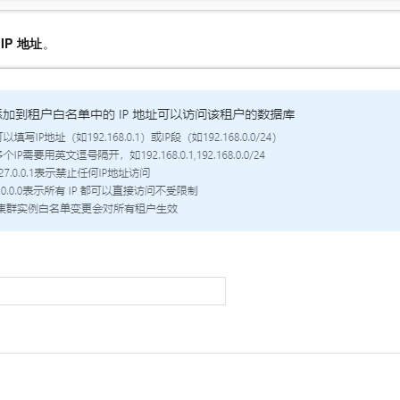
一个 AI 助手
即刻拥有 DeepSeek-R1 满血版
超强辅助，Bol
在企业官网、通讯软件中为客户提供 AI 客服
多种方案随心选，轻松解锁专属 DeepSeek
和
IP 地址
。