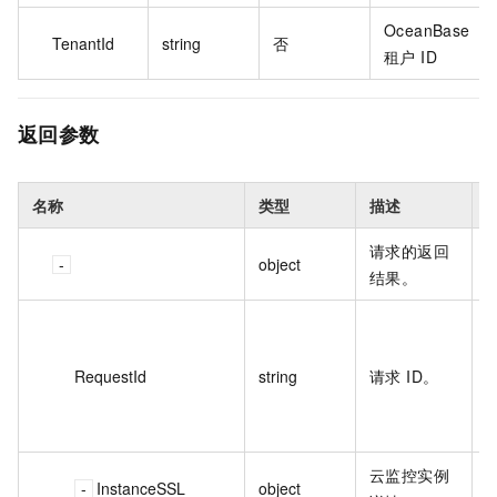
OceanBase
TenantId
string
否
租户 ID
返回参数
名称
类型
描述
请求的返回
object
结果。
E
3
RequestId
string
请求 ID。
x
8
A
云监控实例
InstanceSSL
object