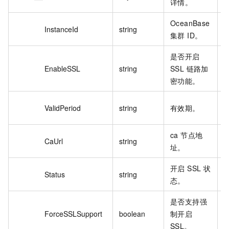
详情。
OceanBase
o
InstanceId
string
集群 ID。
**
是否开启
EnableSSL
string
SSL 链路加
O
密功能。
2
ValidPeriod
string
有效期。
0
ca 节点地
CaUrl
string
h
址。
开启 SSL 状
Status
string
R
态。
是否支持强
ForceSSLSupport
boolean
制开启
f
SSL。