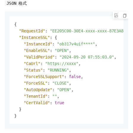
格式
JSON
{
"RequestId"
:
"EE205C00-30E4-xxxx-xxxx-87E3A8A2AA
"InstanceSSL"
:
{
"InstanceId"
:
"ob317v4uif****"
,
"EnableSSL"
:
"OPEN"
,
"ValidPeriod"
:
"2024-09-20 07:55:03.0"
,
"CaUrl"
:
"https://xxxx"
,
"Status"
:
"RUNNING"
,
"ForceSSLSupport"
:
false
,
"ForceSSL"
:
"CLOSE"
,
"AutoUpdate"
:
"OPEN"
,
"TenantId"
:
""
,
"CertValid"
:
true
}
}