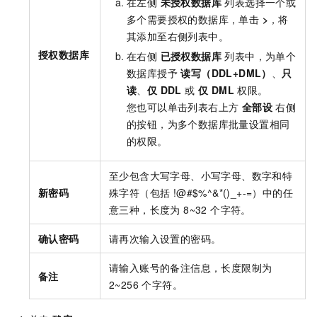
在左侧
未授权数据库
列表选择一个或
多个需要授权的数据库，单击
>
，将
其添加至右侧列表中。
授权数据库
在右侧
已授权数据库
列表中，为单个
数据库授予
读写（DDL+DML）
、
只
读
、
仅 DDL
或
仅 DML
权限。
您也可以单击列表右上方
全部设
右侧
的按钮，为多个数据库批量设置相同
的权限。
至少包含大写字母、小写字母、数字和特
新密码
殊字符（包括 !@#$%^&*()_+-=）中的任
意三种，长度为 8~32 个字符。
确认密码
请再次输入设置的密码。
请输入账号的备注信息，长度限制为
备注
2~256 个字符。