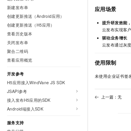
AI 产品 免费试用
网络
安全
云开发大赛
新建发布单
应用场景
Tableau 订阅
1亿+ 大模型 tokens 和 
创建更新推送（Android应用）
可观测
入门学习赛
中间件
AI空中课堂在线直播课
提升研发效能
140+云产品 免费试用
创建更新推送（H5应用）
大模型服务
上云与迁云
产品新客免费试用，最长1
云发布实现客
数据库
查看历史版本
生态解决方案
驱动业务增长
千问AI平台-Token Plan
企业出海
大模型ACA认证体验
关闭发布单
大数据计算
云发布通过灰
助力企业全员 AI 认知与能
行业生态解决方案
聚合二维码
政企业务
媒体服务
千问AI平台-模型体验
开发者生态解决方案
查看应用概览
使用限制
在线体验全尺寸、多种模态
企业服务与云通信
AI 开发和 AI 应用解决
开发参考
Happy 系列大模型
未使用企业证书签
域名与网站
H5应用接入WindVane JS SDK
终端用户计算
JSAPI参考
上一篇：无
接入发布H5应用的SDK
Serverless
大模型解决方案
Android端接入SDK
开发工具
快速部署 Dify，高效搭建 
服务支持
迁移与运维管理