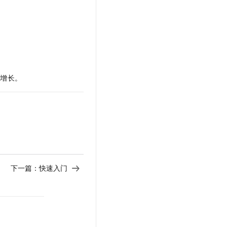
文戏情感细腻自然，动作戏激烈拳拳到肉，实现更强表演能力
支持中英文自由切换，具备更强的噪声鲁棒性
云聚AI 严选权益
SSL 证书
，一键激活高效办公新体验
精选AI产品，从模型到应用全链提效
堡垒机
AI 用量加速计划
应用
防火墙
、识别商机，让客服更高效、服务更出色。
新老同享，达量后返
千问办公
主机安全
NEW
的智能体编程平台
一站式AI生产力平台
务增长。
AI 应用及服务市场
伶鹊
企业级人与Agent协作平台，接入和调度多个数字员工
智能客服平台，对话机器人、对话分析、智能外呼
AI 应用
大模型服务平台百炼 - 全妙
大模型
应用创作平台
多模态内容创作工具，已接入 DeepSeek
自然语言处理
下一篇：
快速入门
数据标注
机器学习
息提取
与 AI 智能体进行实时音视频通话
从文本、图片、视频中提取结构化的属性信息
构建支持视频理解的 AI 音视频实时通话应用