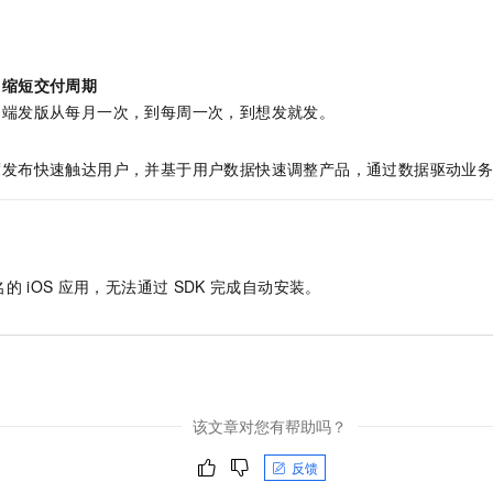
服务生态伙伴
视觉 Coding、空间感知、多模态思考等全面升级
1M上下文，专为长程任务能力而生
云工开物
企业应用
Night Plan 支持 Qwen 3.8-Max
AI 办公
NEW
Red Hat
30+ 款产品免费体验
夜间 5 折，Qwen/Meoo/TokenPlan 客户专享
AI智能应用
科研合作
ERP
堂（旗舰版）
SUSE
，缩短交付周期
智能客服
AI 应用构建
大模型原生
CRM
2个月
自动承接线索
户端发版从每月一次，到每周一次，到想发就发。
建站小程序
Qoder
大模型服务平台百炼-应用模版
OA 办公系统
HOT
NEW
面向真实软件
个人版上线、团队版降价；千问3.8-Max首发发尝鲜
丰富多元化的应用模版和解决方案
度发布快速触达用户，并基于用户数据快速调整产品，通过数据驱动业
力提升
财税管理
模板建站
万有无界
大模型服务平台百炼-智能体
400电话
定制建站
的模型效果
灵活可视化地构建企业级 Agent
方案
广告营销
模板小程序
秒悟
人工智能平台 PAI
名的
iOS
应用，无法通过
SDK
完成自动安装。
定制小程序
云端极速 AI 
新一代 AI 视频生成模型，深度适配广告营销等场景
AI Native 的算法工程平台，一站式完成建模、训练、推理服务部署
APP 开发
建站系统
该文章对您有帮助吗？
AI 应用
10分钟微调：让0.6B模型媲美235B模型
多模态数据信
依托云原生高可用架构,实现Dify私有化部署
用1%尺寸在特定领域达到大模型90%以上效果
反馈