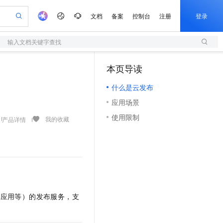
文档
备案
控制台
注册
登录
输入文档关键字查找
验
作计划
器
AI 活动
专业服务
服务伙伴合作计划
开发者社区
加入我们
服务平台百炼
阿里云 OPC 创新助力计划
本页导读
（0）
一站式生成采购清单，支持单品或批量购买
S
io：打造专属 AI 语音助手
S产品伙伴计划（繁花）
峰会
造的大模型服务与应用开发平台
轻量应用服务器
一句话生成原生可编辑精美 PPT 文稿
AI 生产力先锋
Al MaaS 服务伙伴赋能合作
域名
博文
Careers
至高可申请百万元
什么是云发布
性可伸缩的云计算服务
开启高性价比 AI 编程新体验
Qwen-Audio-3.0-Realtime 端到端实时语音角色扮演
输入一句话想法, 轻松生成专业的 PPT
先锋实践拓展 AI 生产力的边界
快速构建应用程序和网站，即刻迈出上云第一步
Token 补贴，五大权
计划
海大会
伙伴信用分合作计划
商标
问答
社会招聘
应用场景
益加速 OPC 成功
S
eek-V4-Pro
数字证书管理服务（原SSL证书）
一键部署幻兽帕鲁游戏服务器
飞天发布时刻
HOT
划
备案
电子书
校园招聘
使用限制
pSeek-V4-Pro
视频创作，一键激活电商全链路生产力
全托管，含MySQL、PostgreSQL、SQL Server、MariaDB多引擎
实现全站HTTPS，呈现可信的WEB访问
一键购买专属联机服务器，轻松开启游戏
所见，即是所愿
我的收藏
产品详情
更多支持
划
公司注册
镜像站
视频生成
语音识别与合成
专属 QwenPaw
短信服务
漫剧工坊：一站式动画创作平台
AI 实训营
HOT
合作伙伴培训与认证
划
上云迁移
的智能体编程平台
站生成，高效打造优质广告素材
从聊天伙伴进化为能主动干活的本地数字员工
快速生产连贯的高质量长漫剧
从基础到进阶，Agent 创客手把手教你
国内短信简单易用，安全可靠，秒级触达，全球覆盖200+国家和地区。
e-1.1-T2V
Qwen3-TTS-Flash
lScope
我要反馈
查询合作伙伴
畅细腻的高质量视频
离线语音合成大模型，多语言方言自适应，低延迟高稳定
n Alibaba Cloud ISV 合作
代维服务
olarDB
建企业门户网站
大数据开发治理平台 DataWorks
10 分钟搭建微信、支付宝小程序
创新加速
ope
登录合作伙伴管理后台
我要建议
站，无忧落地极速上线
以可视化方式快速构建移动和 PC 门户网站
100%兼容MySQL、PostgreSQL，兼容Oracle，支持集中和分布式
高效部署网站，快速应用到小程序
Data Agent 驱动的一站式 Data+AI 开发治理平台
e-1.1-I2V
Cosyvoice-V3-Flash
安全
应用等）的发布服务，支
畅自然，细节丰富
高表现力语音合成大模型，语音克隆听感自然
我要投诉
上云场景组合购
伴
边界网络安全防护产品
漫剧创作，剧本、分镜、视频高效生成
覆盖90%+业务场景，专享组合折扣价
2V
VPN
Fun-ASR