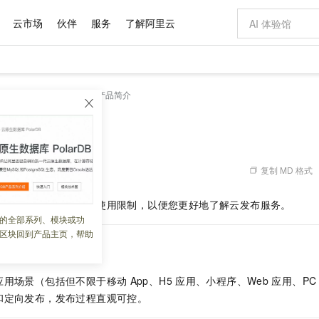
云市场
伙伴
服务
了解阿里云
AI 特惠
数据与 API
成为产品伙伴
企业增值服务
最佳实践
价格计算器
AI 场景体
基础软件
产品伙伴合
阿里云认证
市场活动
配置报价
大模型
云发布
产品概述
产品简介
自助选配和估算价格
新方式
域名与网站
睿译宝，AI翻译排版一步到位
智启 AI 普惠权益
产品生态集成认证中心
企业支持计划
云上春晚
千问官方 MaaS 平台，为开发者和 Agent 而生，新用户赠送 1 亿 + tokens 额度
云服务器 EC
Qwen Aud
AI Coding
阿里云Maa
2026 阿里云
为企业打
数据集
Windows
大模型认证
模型
NEW
NEW
交付可用成果
值低价云产品抢先购
提供智能易用的域名与建站服务
上传文档即自动完成翻译和格式还原
至高享 1亿+免费 tokens，加速 Al 应用落地
安全可靠、弹
智能编程，一键
产品生态伙伴
专家技术服务
云上奥运之旅
弹性计算合作
阿里云中企出
手机三要素
宝塔 Linux
全部认证
价格优势
有专属领域专家
对象存储 OSS
GLM-5.2：长任务时代开源旗舰模型
阿里云 OPC 创新助力计划
云数据库 RD
即刻拥有 DeepS
AI 电商营销
产品生态伙伴工作台
企业增值服务台
云栖战略参考
云存储合作计
云栖大会
身份实名认证
CentOS
训练营
推动算力普惠，释放技术红利
的大模型服务
最高返9万
多领域专家智能体,一键组建 AI 虚拟交付团队
至高百万元 Token 补贴，加速一人公司成长
稳定、安全、高性价比、高性能的云存储服务
真正可用的 1M 上下文,一次完成代码全链路开发
轻松解锁专属 Dee
从图文生成到
复制 MD 格式
 12:04:23
云上的中国
数据库合作计
活动全景
短信
Docker
图片和
站式影视创作平台
人工智能平台 PAI
Hermes Agent，打造自进化智能体
Token Plan 模型订阅计划
Qoder
5 分钟轻松部署
AI 广告创作
企业成长
大模型
NEW
信息公告
务的定义、应用场景和使用限制，以便您更好地了解云发布服务。
看见新力量
云网络合作计
OCR 文字识别
JAVA
级电脑
证享300元代金券
可视化编排打通从文字构思到成片全链路闭环
一站式AI开发、训练和推理服务
自主进化，持久记忆，越用越聪明
Qwen3.8-Max 首发尝鲜，限时加量 10 倍，夜间低至2折
面向真实软件
图文、视频一
的全部系列、模块或功
Kimi-K3
HappyHors
NEW
魔搭 Mode
loud
服务实践
官网公告
区块回到产品主页，帮助
Kimi 最新旗舰模型，长程编程与推理利器
让文字生成流
金融模力时刻
Salesforce O
版
发票查验
全能环境
Qoder CN
Claude Code + GStack 打造工程团队
千问办公，限时限量积分加倍
云原生数据库 P
低代码高效构
AI 建站
NEW
作计划
计划
创新中心
魔搭 ModelSc
健康状态
让AI从“聊天伙伴”进化为能干活的“数字员工”
覆盖公网/内网、递归/权威、移动APP等全场景解析服务
安装技能 GStack，拥有专属 AI 工程团队
你的AI工作搭子，覆盖日常办公高频场景
基于千问大模型等，支持代码智能生成、研发智能问答
0 代码专业建
客户案例
天气预报查询
操作系统
Deepseek-v4-pro
HappyHors
态合作计划
应用场景（包括但不限于移动
App、H5
应用、小程序、Web
应用、PC
态智能体模型
旗舰 MoE 大模型，百万上下文与顶尖推理能力
图生视频，流
Compute
同享
容器服务 Kubernetes 版 ACK
万小智 AI 建站低至 15元/月
云防火墙
AI 短剧/漫剧
快递物流查询
WordPress
成为服务伙
高校合作
和定向发布，发布过程直观可控。
式云数据仓库
点，立即开启云上创新
提供一站式管理容器应用的 K8s 服务
送.CN域名，送备案服务码
云原生的云上
AI助力短剧
GLM-5.2
Wan2.7-T
Ubuntu