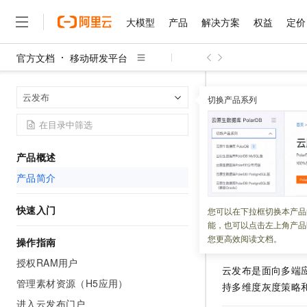
大模型
产品
解决方案
权益
定价
官方文档
移动研发平台
大模型
产品
解决方案
权益
定价
云市场
伙伴
服务
了解阿里云
精选产品
精选解决方案
普惠上云
产品定价
精选商城
成为销售伙伴
售前咨询
为什么选择阿里云
千问AI平台
移动研发平台
首页
云发布
了解云产品的定价详情
切换产品系列
大模型服务平台百炼
千问办公，解锁你的工作
普惠上云 官方力荐
分销伙伴
在线服务
网站建设
什么是云计算
大
大模型服务与应用平台
企业级Agent产品，直接
云服务器38元/年起，超
产品简介
咨询伙伴
多端小程序
技术领先
云上成本管理
售后服务
千问大模型
Agency Agents：拥
官方推荐返现计划
大模型
大模型
精选产品
精选解决方案
Salesforce 国际版订阅
稳定可靠
产品概述
管理和优化成本
多元化、高性能、安全可靠
推荐新用户得奖励，单订单
更新时间：
2023-10-12
销售伙伴合作计划
自助服务
产品简介
友盟天域
安全合规
人工智能与机器学习
AI
文本生成
无影云电脑
HappyHorse 打造一
云工开物
本文介绍云发布服
无影生态合作计划
在线服务
观测云
分析师报告
随时随地安全接入的云上超
高校专属算力普惠，学生认
快速入门
计算
互联网应用开发
您可以在下拉框切换本产品
Qwen3.8-Max
HOT
Salesforce On Alibaba C
工单服务
能，也可以点击左上角产品
智能体时代全能旗舰模型
Tuya 物联网平台阿里云
研究报告与白皮书
云解析DNS
快速拥有专属 OpenClaw
Consulting Partner 合
什么是云发布
大数据
容器
您更高效阅读文档。
操作指南
免费试用
短信专区
蓝凌 OA
Qwen3.7-Plus
AI 大模型销售与服务生
授权RAM用户
现代化应用
存储
天池大赛
云发布是面向多端
能看、能想、能动手的多模
云原生大数据计算服务 Max
解决方案免费试用 新老
电子合同
管理素材资源（H5应用）
持多维度灰度策略
面向分析的企业级SaaS模
最高领取价值200元试用
安全
网络与CDN
AI 算法大赛
Qwen3-VL-Plus
进入云发布门户
畅捷通