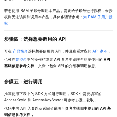
若您使用
RAM
子账号调用本产品，需要给子账号进行授权，未授
权则无法访问和调用本产品，具体步骤请参考：
为
RAM
子用户授
权
步骤四：选择想要调用的
API
可在
产品简介
选择想要使用的
API，并且查看对应的
API
参考
，
也可在
管控台
中的操作栏或者
API
参考中跳转至想要使用的
API
基础信息参考文档
，文档中包含
API
的介绍和调用信息。
步骤五：进行调用
推荐使用下表中的
SDK
方式进行调用，SDK
中需要填写的
AccessKeyId
和
AccessKeySecret
可参考步骤二获取，
代码中的
API
入参以及返回值说明可参考步骤四中提到的
API
基
础信息参考文档，