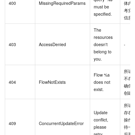
400
MissingRequiredParams
体内
must be
考实
specified.
信息
The
resources
403
AccessDenied
doesn't
-
belong to
you.
所请
Flow %s
不存
404
FlowNotExists
does not
确保
exist.
创建
所请
Update
存在
conflict,
操作
409
ConcurrentUpdateError
please
待一
retry.
后再