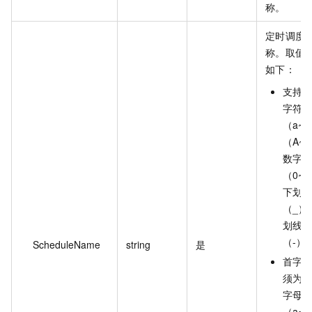
称。
定时调度
称。取值
如下：
支持英
字符
（a~
（A~
数字
（0~
下划线
（_）
划线
（-）
ScheduleName
string
是
首字母
须为英
字母
（a~