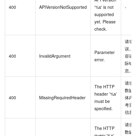
400
APIVersionNotSupported
'%s' is not
-
supported
yet. Please
check.
请求
误。
Parameter
400
InvalidArgument
容请
error.
际错
息。
请求
The HTTP
数缺
header '%s'
400
MissingRequiredHeader
体内
must be
考实
specified.
信息
请求
The HTTP
数缺
query '%s'