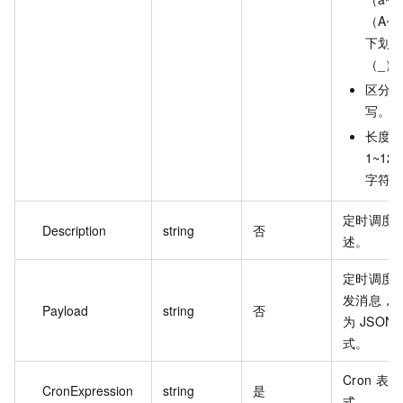
（A~
下划线
（_）
区分大
写。
长度为
1~128
字符。
定时调度
Description
string
否
述。
定时调度
发消息，
Payload
string
否
为 JSON 
式。
Cron 表达
CronExpression
string
是
式。