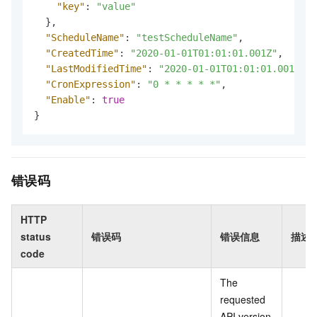
"key"
:
"value"
}
,
"ScheduleName"
:
"testScheduleName"
,
"CreatedTime"
:
"2020-01-01T01:01:01.001Z"
,
"LastModifiedTime"
:
"2020-01-01T01:01:01.001Z"
,
"CronExpression"
:
"0 * * * * *"
,
"Enable"
:
true
}
错误码
HTTP
status
错误码
错误信息
描述
code
The
requested
API version