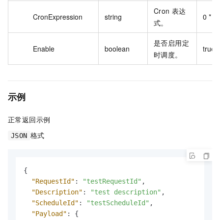
Cron 表达
CronExpression
string
0 * * *
式。
是否启用定
Enable
boolean
true
时调度。
示例
正常返回示例
格式
JSON
{
"RequestId"
:
"testRequestId"
,
"Description"
:
"test description"
,
"ScheduleId"
:
"testScheduleId"
,
"Payload"
:
{