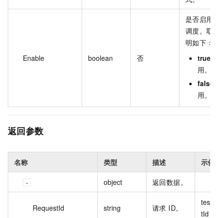
是否启用
调度。取
明如下：
Enable
boolean
否
true
：
用。
false
用。
返回参数
名称
类型
描述
示例
object
返回数据。
test
RequestId
string
请求 ID。
tId