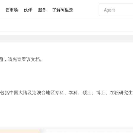
云市场
伙伴
服务
了解阿里云
AI 特惠
数据与 API
成为产品伙伴
企业增值服务
最佳实践
价格计算器
AI 场景体
基础软件
产品伙伴合
阿里云认证
市场活动
配置报价
大模型
自助选配和估算价格
新方式
域名与网站
睿译宝，AI翻译排版一步到位
智启 AI 普惠权益
产品生态集成认证中心
企业支持计划
云上春晚
千问官方 MaaS 平台，为开发者和 Agent 而生，新用户赠送 1 亿 + tokens 额度
云服务器 EC
Qwen Aud
AI Coding
阿里云Maa
2026 阿里云
为企业打
数据集
Windows
大模型认证
模型
NEW
NEW
交付可用成果
值低价云产品抢先购
提供智能易用的域名与建站服务
上传文档即自动完成翻译和格式还原
至高享 1亿+免费 tokens，加速 Al 应用落地
安全可靠、弹
智能编程，一键
产品生态伙伴
专家技术服务
云上奥运之旅
弹性计算合作
阿里云中企出
手机三要素
宝塔 Linux
全部认证
问题，请先查看该文档
。
价格优势
有专属领域专家
对象存储 OSS
GLM-5.2：长任务时代开源旗舰模型
阿里云 OPC 创新助力计划
云数据库 RD
即刻拥有 DeepS
AI 电商营销
产品生态伙伴工作台
企业增值服务台
云栖战略参考
云存储合作计
云栖大会
身份实名认证
CentOS
训练营
推动算力普惠，释放技术红利
的大模型服务
最高返9万
多领域专家智能体,一键组建 AI 虚拟交付团队
至高百万元 Token 补贴，加速一人公司成长
稳定、安全、高性价比、高性能的云存储服务
真正可用的 1M 上下文,一次完成代码全链路开发
轻松解锁专属 Dee
从图文生成到
云上的中国
数据库合作计
活动全景
短信
Docker
图片和
站式影视创作平台
人工智能平台 PAI
Hermes Agent，打造自进化智能体
Token Plan 模型订阅计划
Qoder
5 分钟轻松部署
AI 广告创作
企业成长
大模型
NEW
信息公告
看见新力量
云网络合作计
OCR 文字识别
JAVA
级电脑
证享300元代金券
可视化编排打通从文字构思到成片全链路闭环
一站式AI开发、训练和推理服务
自主进化，持久记忆，越用越聪明
Qwen3.8-Max 首发尝鲜，限时加量 10 倍，夜间低至2折
面向真实软件
图文、视频一
体包括中国大陆及港澳台地区专科、本科、硕士、博士、在职研究生
Kimi-K3
HappyHors
NEW
魔搭 Mode
loud
服务实践
官网公告
Kimi 最新旗舰模型，长程编程与推理利器
让文字生成流
金融模力时刻
Salesforce O
版
发票查验
全能环境
Qoder CN
Claude Code + GStack 打造工程团队
千问办公，限时限量积分加倍
云原生数据库 P
低代码高效构
AI 建站
NEW
作计划
计划
创新中心
魔搭 ModelSc
健康状态
让AI从“聊天伙伴”进化为能干活的“数字员工”
覆盖公网/内网、递归/权威、移动APP等全场景解析服务
安装技能 GStack，拥有专属 AI 工程团队
你的AI工作搭子，覆盖日常办公高频场景
基于千问大模型等，支持代码智能生成、研发智能问答
0 代码专业建
客户案例
天气预报查询
操作系统
Deepseek-v4-pro
HappyHors
态合作计划
态智能体模型
旗舰 MoE 大模型，百万上下文与顶尖推理能力
图生视频，流
Compute
同享
容器服务 Kubernetes 版 ACK
万小智 AI 建站低至 15元/月
云防火墙
AI 短剧/漫剧
快递物流查询
WordPress
成为服务伙
高校合作
式云数据仓库
点，立即开启云上创新
提供一站式管理容器应用的 K8s 服务
送.CN域名，送备案服务码
云原生的云上
AI助力短剧
GLM-5.2
Wan2.7-T
Ubuntu