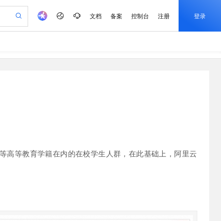
文档
备案
控制台
注册
登录
验
作计划
器
AI 活动
专业服务
服务伙伴合作计划
开发者社区
加入我们
服务平台百炼
阿里云 OPC 创新助力计划
一站式生成采购清单，支持单品或批量购买
S
io：打造专属 AI 语音助手
S产品伙伴计划（繁花）
峰会
造的大模型服务与应用开发平台
轻量应用服务器
一句话生成原生可编辑精美 PPT 文稿
AI 生产力先锋
Al MaaS 服务伙伴赋能合作
域名
博文
Careers
至高可申请百万元
性可伸缩的云计算服务
开启高性价比 AI 编程新体验
Qwen-Audio-3.0-Realtime 端到端实时语音角色扮演
输入一句话想法, 轻松生成专业的 PPT
先锋实践拓展 AI 生产力的边界
快速构建应用程序和网站，即刻迈出上云第一步
Token 补贴，五大权
计划
海大会
伙伴信用分合作计划
商标
问答
社会招聘
益加速 OPC 成功
S
eek-V4-Pro
数字证书管理服务（原SSL证书）
一键部署幻兽帕鲁游戏服务器
飞天发布时刻
HOT
划
备案
电子书
校园招聘
pSeek-V4-Pro
视频创作，一键激活电商全链路生产力
全托管，含MySQL、PostgreSQL、SQL Server、MariaDB多引擎
实现全站HTTPS，呈现可信的WEB访问
一键购买专属联机服务器，轻松开启游戏
所见，即是所愿
更多支持
划
公司注册
镜像站
视频生成
语音识别与合成
专属 QwenPaw
短信服务
漫剧工坊：一站式动画创作平台
AI 实训营
HOT
合作伙伴培训与认证
划
上云迁移
的智能体编程平台
站生成，高效打造优质广告素材
从聊天伙伴进化为能主动干活的本地数字员工
快速生产连贯的高质量长漫剧
从基础到进阶，Agent 创客手把手教你
国内短信简单易用，安全可靠，秒级触达，全球覆盖200+国家和地区。
等高等教育学籍在内的在校学生人群，在此基础上，阿里云
e-1.1-T2V
Qwen3-TTS-Flash
lScope
我要反馈
查询合作伙伴
畅细腻的高质量视频
离线语音合成大模型，多语言方言自适应，低延迟高稳定
n Alibaba Cloud ISV 合作
代维服务
olarDB
建企业门户网站
大数据开发治理平台 DataWorks
10 分钟搭建微信、支付宝小程序
创新加速
ope
登录合作伙伴管理后台
我要建议
站，无忧落地极速上线
以可视化方式快速构建移动和 PC 门户网站
100%兼容MySQL、PostgreSQL，兼容Oracle，支持集中和分布式
高效部署网站，快速应用到小程序
Data Agent 驱动的一站式 Data+AI 开发治理平台
e-1.1-I2V
Cosyvoice-V3-Flash
安全
畅自然，细节丰富
高表现力语音合成大模型，语音克隆听感自然
我要投诉
上云场景组合购
伴
边界网络安全防护产品
漫剧创作，剧本、分镜、视频高效生成
覆盖90%+业务场景，专享组合折扣价
2V
VPN
Fun-ASR