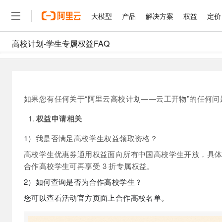
大模型
产品
解决方案
权益
定价
高校计划-学生专属权益FAQ
大模型
产品
解决方案
权益
定价
云市场
伙伴
服务
了解阿里云
精选产品
精选解决方案
普惠上云
产品定价
精选商城
成为销售伙伴
售前咨询
为什么选择阿里云
千问AI平台
了解云产品的定价详情
大模型服务平台百炼
千问办公，解锁你的工作
普惠上云 官方力荐
分销伙伴
在线服务
网站建设
什么是云计算
大
大模型服务与应用平台
企业级Agent产品，直接
云服务器38元/年起，超
咨询伙伴
多端小程序
技术领先
如果您有任何关于“阿里云高校计划——云工开物”的任何
云上成本管理
售后服务
千问大模型
Agency Agents：拥
官方推荐返现计划
大模型
大模型
精选产品
精选解决方案
Salesforce 国际版订阅
稳定可靠
管理和优化成本
权益申请相关
多元化、高性能、安全可靠
推荐新用户得奖励，单订单
销售伙伴合作计划
自助服务
友盟天域
安全合规
人工智能与机器学习
AI
文本生成
1）
我是否满足高校学生权益领取资格？
无影云电脑
HappyHorse 打造一
云工开物
无影生态合作计划
在线服务
观测云
分析师报告
随时随地安全接入的云上超
高校专属算力普惠，学生认
计算
互联网应用开发
高校学生优惠券通用权益面向所有中国高校学生开放，具
Qwen3.8-Max
HOT
Salesforce On Alibaba C
工单服务
智能体时代全能旗舰模型
合作高校学生可再享受
3
折专属权益。
Tuya 物联网平台阿里云
研究报告与白皮书
云解析DNS
快速拥有专属 OpenClaw
Consulting Partner 合
大数据
容器
免费试用
短信专区
2）如何查询是否为合作高校学生？
蓝凌 OA
Qwen3.7-Plus
AI 大模型销售与服务生
现代化应用
存储
天池大赛
能看、能想、能动手的多模
您可以查看活动官方页面上合作高校名单。
云原生大数据计算服务 Max
解决方案免费试用 新老
电子合同
面向分析的企业级SaaS模
最高领取价值200元试用
安全
网络与CDN
AI 算法大赛
Qwen3-VL-Plus
畅捷通