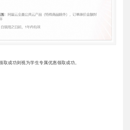
文戏情感细腻自然，动作戏激烈拳拳到肉，实现更强表演能力
支持中英文自由切换，具备更强的噪声鲁棒性
云聚AI 严选权益
SSL 证书
，一键激活高效办公新体验
精选AI产品，从模型到应用全链提效
堡垒机
AI 用量加速计划
应用
防火墙
、识别商机，让客服更高效、服务更出色。
新老同享，达量后返
千问办公
主机安全
NEW
的智能体编程平台
一站式AI生产力平台
AI 应用及服务市场
伶鹊
领取成功则视为学生专属优惠领取成功。
企业级人与Agent协作平台，接入和调度多个数字员工
智能客服平台，对话机器人、对话分析、智能外呼
AI 应用
大模型服务平台百炼 - 全妙
大模型
应用创作平台
多模态内容创作工具，已接入 DeepSeek
自然语言处理
数据标注
机器学习
息提取
与 AI 智能体进行实时音视频通话
从文本、图片、视频中提取结构化的属性信息
构建支持视频理解的 AI 音视频实时通话应用