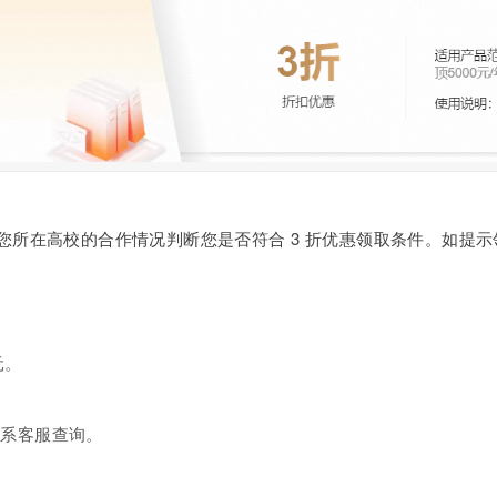
服务生态伙伴
视觉 Coding、空间感知、多模态思考等全面升级
1M上下文，专为长程任务能力而生
云工开物
企业应用
Night Plan 支持 Qwen 3.8-Max
AI 办公
NEW
Red Hat
30+ 款产品免费体验
夜间 5 折，Qwen/Meoo/TokenPlan 客户专享
AI智能应用
科研合作
ERP
堂（旗舰版）
SUSE
智能客服
AI 应用构建
大模型原生
CRM
2个月
自动承接线索
建站小程序
Qoder
大模型服务平台百炼-应用模版
OA 办公系统
HOT
NEW
面向真实软件
个人版上线、团队版降价；千问3.8-Max首发发尝鲜
丰富多元化的应用模版和解决方案
力提升
财税管理
模板建站
万有无界
大模型服务平台百炼-智能体
400电话
定制建站
据您所在高校的合作情况判断您是否符合
3
折优惠领取条件。如提示
的模型效果
灵活可视化地构建企业级 Agent
方案
广告营销
模板小程序
秒悟
人工智能平台 PAI
定制小程序
云端极速 AI 
新一代 AI 视频生成模型，深度适配广告营销等场景
AI Native 的算法工程平台，一站式完成建模、训练、推理服务部署
APP 开发
元。
建站系统
联系客服查询。
AI 应用
10分钟微调：让0.6B模型媲美235B模型
多模态数据信
依托云原生高可用架构,实现Dify私有化部署
用1%尺寸在特定领域达到大模型90%以上效果