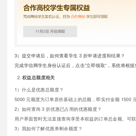
AI 产品 免费试用
网络
安全
云开发大赛
Tableau 订阅
1亿+ 大模型 tokens 和 
可观测
入门学习赛
中间件
AI空中课堂在线直播课
140+云产品 免费试用
大模型服务
上云与迁云
产品新客免费试用，最长1
数据库
生态解决方案
千问AI平台-Token Plan
企业出海
大模型ACA认证体验
大数据计算
助力企业全员 AI 认知与能
行业生态解决方案
政企业务
3）提交申请后，如何查看学生
3
折申请进度和结果？
媒体服务
千问AI平台-模型体验
开发者生态解决方案
完成学信网学生身份认证后，点击”立即领取“，系统将根
在线体验全尺寸、多种模态
企业服务与云通信
AI 开发和 AI 应用解决
权益总额度相关
Happy 系列大模型
域名与网站
1）什么是优惠总额度？
终端用户计算
5000
元额度为订单原价基础上的总额，即实付金额
1500
Serverless
大模型解决方案
2）如何查询
3
折优惠已占用的优惠额度？
开发工具
用户界面暂时无法直接查询享受本权益的订单总金额。可
快速部署 Dify，高效搭建 
3）我如何了解优惠券剩余额度？
迁移与运维管理