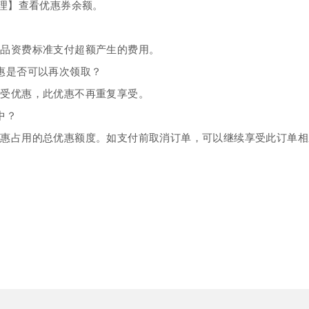
管理】查看优惠券余额。
一个 AI 助手
即刻拥有 DeepSeek-R1 满血版
超强辅助，Bol
在企业官网、通讯软件中为客户提供 AI 客服
多种方案随心选，轻松解锁专属 DeepSeek
产品资费标准支付超额产生的费用。
惠是否可以再次领取？
享受优惠，此优惠不再重复享受。
中？
优惠占用的总优惠额度。如支付前取消订单，可以继续享受此订单相