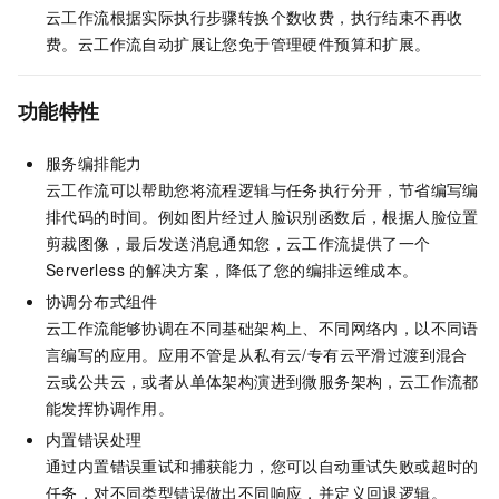
云工作流
根据实际执行步骤转换个数收费，执行结束不再收
费。
云工作流
自动扩展让您免于管理硬件预算和扩展。
功能特性
服务编排能力
云工作流
可以帮助您将流程逻辑与任务执行分开，节省编写编
排代码的时间。例如图片经过人脸识别函数后，根据人脸位置
剪裁图像，最后发送消息通知您，
云工作流
提供了一个
Serverless
的解决方案，降低了您的编排运维成本。
协调分布式组件
云工作流
能够协调在不同基础架构上、不同网络内，以不同语
言编写的应用。应用不管是从私有云/专有云平滑过渡到混合
云或公共云，或者从单体架构演进到微服务架构，
云工作流
都
能发挥协调作用。
内置错误处理
通过内置错误重试和捕获能力，您可以自动重试失败或超时的
任务，对不同类型错误做出不同响应，并定义回退逻辑。