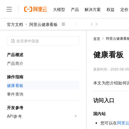
大模型
产品
解决方案
权益
定价
官方文档
阿里云健康看板
大模型
产品
解决方案
权益
定价
云市场
伙伴
服务
了解阿里云
精选产品
精选解决方案
普惠上云
产品定价
精选商城
成为销售伙伴
售前咨询
为什么选择阿里云
千问AI平台
阿里云健康看
首页
了解云产品的定价详情
大模型服务平台百炼
千问办公，解锁你的工作
普惠上云 官方力荐
分销伙伴
在线服务
网站建设
什么是云计算
大
大模型服务与应用平台
企业级Agent产品，直接
云服务器38元/年起，超
健康看板
产品概述
咨询伙伴
多端小程序
技术领先
云上成本管理
售后服务
千问大模型
Agency Agents：拥
官方推荐返现计划
大模型
产品简介
大模型
精选产品
精选解决方案
Salesforce 国际版订阅
稳定可靠
管理和优化成本
多元化、高性能、安全可靠
推荐新用户得奖励，单订单
更新时间：
2025-08-05
销售伙伴合作计划
自助服务
友盟天域
安全合规
人工智能与机器学习
AI
操作指南
文本生成
无影云电脑
HappyHorse 打造一
云工开物
本文为您介绍如何
无影生态合作计划
在线服务
健康看板
观测云
分析师报告
随时随地安全接入的云上超
高校专属算力普惠，学生认
计算
互联网应用开发
Qwen3.8-Max
HOT
Salesforce On Alibaba C
工单服务
事件查询
智能体时代全能旗舰模型
Tuya 物联网平台阿里云
研究报告与白皮书
云解析DNS
快速拥有专属 OpenClaw
Consulting Partner 合
访问入口
大数据
容器
免费试用
短信专区
蓝凌 OA
Qwen3.7-Plus
开发参考
AI 大模型销售与服务生
现代化应用
存储
天池大赛
国内站
能看、能想、能动手的多模
云原生大数据计算服务 Max
解决方案免费试用 新老
API参考
电子合同
面向分析的企业级SaaS模
最高领取价值200元试用
安全
您可以在
阿里
网络与CDN
AI 算法大赛
Qwen3-VL-Plus
畅捷通