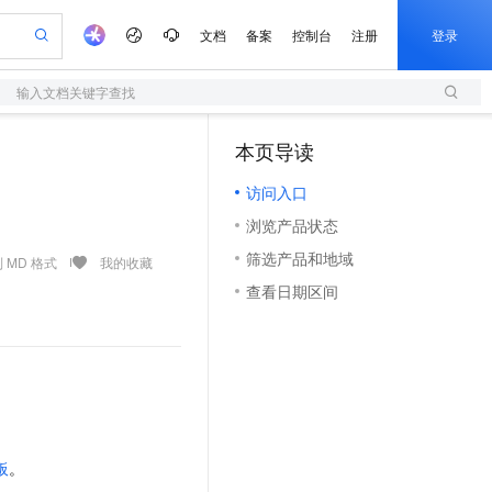
文档
备案
控制台
注册
登录
输入文档关键字查找
验
作计划
器
AI 活动
专业服务
服务伙伴合作计划
开发者社区
加入我们
服务平台百炼
阿里云 OPC 创新助力计划
本页导读
一站式生成采购清单，支持单品或批量购买
S
S产品伙伴计划（繁花）
峰会
造的大模型服务与应用开发平台
Qwen Audio：打造专属 AI 语音助手
轻量应用服务器
一句话生成原生可编辑精美 PPT 文稿
AI 生产力先锋
Al MaaS 服务伙伴赋能合作
域名
博文
Careers
NEW
至高可申请百万元
访问入口
性可伸缩的云计算服务
开启高性价比 AI 编程新体验
Qwen-Audio-3.0-Realtime 端到端实时语音角色扮演
输入一句话想法, 轻松生成专业的 PPT
先锋实践拓展 AI 生产力的边界
快速构建应用程序和网站，即刻迈出上云第一步
Token 补贴，五大权
计划
海大会
伙伴信用分合作计划
商标
问答
社会招聘
浏览产品状态
益加速 OPC 成功
S
eek-V4-Pro
数字证书管理服务（原SSL证书）
一键部署幻兽帕鲁游戏服务器
飞天发布时刻
HOT
划
备案
电子书
校园招聘
筛选产品和地域
pSeek-V4-Pro
视频创作，一键激活电商全链路生产力
全托管，含MySQL、PostgreSQL、SQL Server、MariaDB多引擎
实现全站HTTPS，呈现可信的WEB访问
一键购买专属联机服务器，轻松开启游戏
所见，即是所愿
 MD 格式
我的收藏
更多支持
划
公司注册
镜像站
查看日期区间
视频生成
语音识别与合成
专属 QwenPaw
短信服务
漫剧工坊：一站式动画创作平台
AI 实训营
HOT
合作伙伴培训与认证
划
上云迁移
的智能体编程平台
站生成，高效打造优质广告素材
从聊天伙伴进化为能主动干活的本地数字员工
快速生产连贯的高质量长漫剧
从基础到进阶，Agent 创客手把手教你
国内短信简单易用，安全可靠，秒级触达，全球覆盖200+国家和地区。
e-1.1-T2V
Qwen3-TTS-Flash
lScope
我要反馈
查询合作伙伴
畅细腻的高质量视频
离线语音合成大模型，多语言方言自适应，低延迟高稳定
n Alibaba Cloud ISV 合作
代维服务
olarDB
建企业门户网站
大数据开发治理平台 DataWorks
10 分钟搭建微信、支付宝小程序
创新加速
ope
登录合作伙伴管理后台
我要建议
站，无忧落地极速上线
以可视化方式快速构建移动和 PC 门户网站
100%兼容MySQL、PostgreSQL，兼容Oracle，支持集中和分布式
高效部署网站，快速应用到小程序
Data Agent 驱动的一站式 Data+AI 开发治理平台
e-1.1-I2V
Cosyvoice-V3-Flash
安全
畅自然，细节丰富
高表现力语音合成大模型，语音克隆听感自然
我要投诉
上云场景组合购
伴
边界网络安全防护产品
漫剧创作，剧本、分镜、视频高效生成
覆盖90%+业务场景，专享组合折扣价
板
。
2V
VPN
Fun-ASR