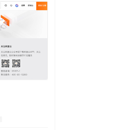
文戏情感细腻自然，动作戏激烈拳拳到肉，实现更强表演能力
支持中英文自由切换，具备更强的噪声鲁棒性
云聚AI 严选权益
SSL 证书
，一键激活高效办公新体验
精选AI产品，从模型到应用全链提效
堡垒机
AI 用量加速计划
应用
防火墙
、识别商机，让客服更高效、服务更出色。
新老同享，达量后返
千问办公
主机安全
NEW
的智能体编程平台
一站式AI生产力平台
AI 应用及服务市场
伶鹊
企业级人与Agent协作平台，接入和调度多个数字员工
智能客服平台，对话机器人、对话分析、智能外呼
AI 应用
大模型服务平台百炼 - 全妙
大模型
应用创作平台
多模态内容创作工具，已接入 DeepSeek
自然语言处理
数据标注
机器学习
息提取
与 AI 智能体进行实时音视频通话
/
从文本、图片、视频中提取结构化的属性信息
构建支持视频理解的 AI 音视频实时通话应用