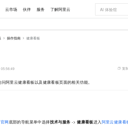
云市场
伙伴
服务
了解阿里云
AI 特惠
数据与 API
成为产品伙伴
企业增值服务
最佳实践
价格计算器
AI 场景体
基础软件
产品伙伴合
阿里云认证
市场活动
配置报价
大模型
板
操作指南
健康看板
自助选配和估算价格
新方式
域名与网站
睿译宝，AI翻译排版一步到位
智启 AI 普惠权益
产品生态集成认证中心
企业支持计划
云上春晚
千问官方 MaaS 平台，为开发者和 Agent 而生，新用户赠送 1 亿 + tokens 额度
云服务器 EC
AI Coding
阿里云Maa
2026 阿里云
为企业打
数据集
Windows
大模型认证
模型
NEW
交付可用成果
值低价云产品抢先购
提供智能易用的域名与建站服务
上传文档即自动完成翻译和格式还原
至高享 1亿+免费 tokens，加速 Al 应用落地
安全可靠、弹
智能编程，一键
产品生态伙伴
专家技术服务
云上奥运之旅
弹性计算合作
阿里云中企出
手机三要素
宝塔 Linux
全部认证
价格优势
有专属领域专家
对象存储 OSS
GLM-5.2：长任务时代开源旗舰模型
阿里云 OPC 创新助力计划
云数据库 RD
即刻拥有 DeepS
AI 电商营销
产品生态伙伴工作台
企业增值服务台
云栖战略参考
云存储合作计
云栖大会
身份实名认证
CentOS
训练营
推动算力普惠，释放技术红利
的大模型服务
最高返9万
多领域专家智能体,一键组建 AI 虚拟交付团队
至高百万元 Token 补贴，加速一人公司成长
稳定、安全、高性价比、高性能的云存储服务
真正可用的 1M 上下文,一次完成代码全链路开发
轻松解锁专属 Dee
从图文生成到
复制
 05:56:49
云上的中国
数据库合作计
活动全景
短信
Docker
图片和
站式影视创作平台
人工智能平台 PAI
Hermes Agent，打造自进化智能体
Token Plan 模型订阅计划
Qoder
5 分钟轻松部署
AI 广告创作
企业成长
大模型
NEW
信息公告
访问阿里云健康看板以及健康看板页面的相关功能。
看见新力量
云网络合作计
OCR 文字识别
JAVA
级电脑
证享300元代金券
可视化编排打通从文字构思到成片全链路闭环
一站式AI开发、训练和推理服务
自主进化，持久记忆，越用越聪明
Qwen3.8-Max 首发尝鲜，限时加量 10 倍，夜间低至2折
面向真实软件
图文、视频一
Kimi-K3
HappyHors
NEW
魔搭 Mode
loud
服务实践
官网公告
Kimi 最新旗舰模型，长程编程与推理利器
让文字生成流
金融模力时刻
Salesforce O
版
发票查验
全能环境
Qoder CN
Claude Code + GStack 打造工程团队
千问办公，限时限量积分加倍
云原生数据库 P
低代码高效构
AI 建站
NEW
作计划
计划
创新中心
魔搭 ModelSc
健康状态
让AI从“聊天伙伴”进化为能干活的“数字员工”
覆盖公网/内网、递归/权威、移动APP等全场景解析服务
安装技能 GStack，拥有专属 AI 工程团队
你的AI工作搭子，覆盖日常办公高频场景
基于千问大模型等，支持代码智能生成、研发智能问答
0 代码专业建
客户案例
天气预报查询
操作系统
Deepseek-v4-pro
HappyHors
态合作计划
态智能体模型
旗舰 MoE 大模型，百万上下文与顶尖推理能力
图生视频，流
Compute
同享
容器服务 Kubernetes 版 ACK
万小智 AI 建站低至 15元/月
云防火墙
AI 短剧/漫剧
快递物流查询
WordPress
成为服务伙
高校合作
式云数据仓库
点，立即开启云上创新
提供一站式管理容器应用的 K8s 服务
送.CN域名，送备案服务码
云原生的云上
AI助力短剧
云官网
底部的导航菜单中选择
技术与服务
->
健康看板
进入
阿里云健康看
GLM-5.2
Wan2.7-T
Ubuntu