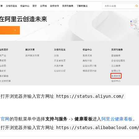
服务生态伙伴
视觉 Coding、空间感知、多模态思考等全面升级
1M上下文，专为长程任务能力而生
云工开物
企业应用
Night Plan 支持 Qwen 3.8-Max
AI 办公
NEW
Red Hat
30+ 款产品免费体验
夜间 5 折，Qwen/Meoo/TokenPlan 客户专享
AI智能应用
科研合作
ERP
堂（旗舰版）
SUSE
智能客服
AI 应用构建
大模型原生
CRM
2个月
自动承接线索
建站小程序
Qoder
大模型服务平台百炼-应用模版
OA 办公系统
HOT
NEW
面向真实软件
个人版上线、团队版降价；千问3.8-Max首发发尝鲜
丰富多元化的应用模版和解决方案
力提升
财税管理
模板建站
万有无界
大模型服务平台百炼-智能体
400电话
定制建站
的模型效果
灵活可视化地构建企业级 Agent
方案
广告营销
模板小程序
秒悟
人工智能平台 PAI
定制小程序
云端极速 AI 
新一代 AI 视频生成模型，深度适配广告营销等场景
AI Native 的算法工程平台，一站式完成建模、训练、推理服务部署
：打开浏览器并输入官方网址
APP 开发
https://status.aliyun.com/
建站系统
云官网
的导航菜单中选择
支持与服务
->
健康看板
进入
阿里云健康看板
。
AI 应用
10分钟微调：让0.6B模型媲美235B模型
多模态数据信
：打开浏览器并输入官方网址
https://status.alibabacloud.com
依托云原生高可用架构,实现Dify私有化部署
用1%尺寸在特定领域达到大模型90%以上效果