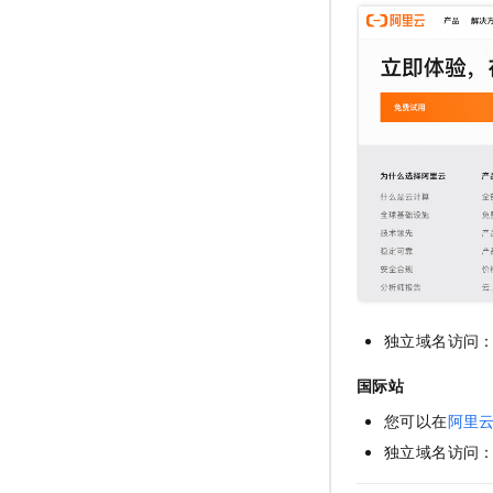
AI 产品 免费试用
网络
安全
云开发大赛
Tableau 订阅
1亿+ 大模型 tokens 和 
可观测
入门学习赛
中间件
AI空中课堂在线直播课
140+云产品 免费试用
大模型服务
上云与迁云
产品新客免费试用，最长1
数据库
生态解决方案
千问AI平台-Token Plan
企业出海
大模型ACA认证体验
大数据计算
助力企业全员 AI 认知与能
行业生态解决方案
政企业务
媒体服务
千问AI平台-模型体验
开发者生态解决方案
在线体验全尺寸、多种模态
企业服务与云通信
AI 开发和 AI 应用解决
Happy 系列大模型
域名与网站
终端用户计算
独立域名访问
Serverless
国际站
大模型解决方案
您可以在
阿里
开发工具
快速部署 Dify，高效搭建 
独立域名访问
迁移与运维管理